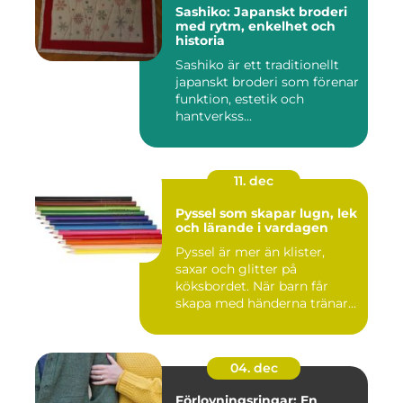
Sashiko: Japanskt broderi
med rytm, enkelhet och
historia
Sashiko är ett traditionellt
japanskt broderi som förenar
funktion, estetik och
hantverkss...
11. dec
Pyssel som skapar lugn, lek
och lärande i vardagen
Pyssel är mer än klister,
saxar och glitter på
köksbordet. När barn får
skapa med händerna tränar
de...
04. dec
Förlovningsringar: En