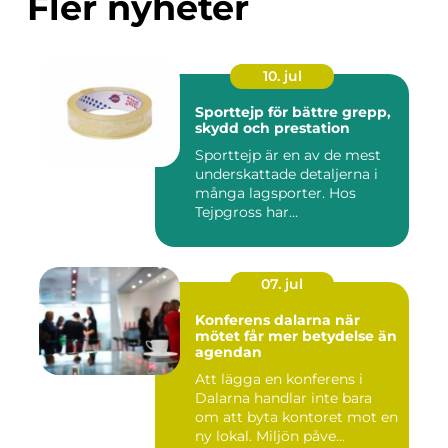
Fler nyheter
10. jul
Sporttejp för bättre grepp,
skydd och prestation
Sporttejp är en av de mest
underskattade detaljerna i
många lagsporter. Hos
Tejpgross har...
07. jul
Konferens dalarna när
mötet får mer betydelse än
agendan
Att lägga en konferens i
Dalarna handlar inte bara
om att byta kontoret mot en
ny lokal. Miljön påve...