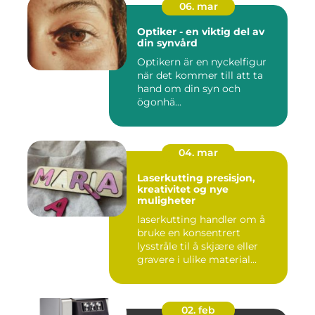
06. mar
Optiker - en viktig del av
din synvård
Optikern är en nyckelfigur
när det kommer till att ta
hand om din syn och
ögonhä...
04. mar
Laserkutting presisjon,
kreativitet og nye
muligheter
laserkutting handler om å
bruke en konsentrert
lysstråle til å skjære eller
gravere i ulike material...
02. feb