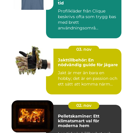
tid
Profilkläder från Clique
beskrivs ofta som trygg bas
med brett
användningsområ...
03. nov
Jakttillbehör: En
nödvändig guide för jägare
Jakt är mer än bara en
hobby; det är en passion och
ett sätt att komma närm...
02. nov
Pelletskaminer: Ett
klimatsmart val för
moderna hem