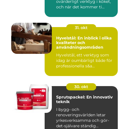
ovärderligt verktyg i köket,
och när det kommer ti...
31. okt
Hyvelstål: En inblick i olika
kvaliteter och
användningsområden
Hyvelstål, ett verktyg som
idag är oumbärligt både för
professionella s&a...
30. okt
Sprutspackel: En innovativ
teknik
I bygg- och
renoveringsvärlden letar
yrkesverksamma och gör-
det-självare ständig...