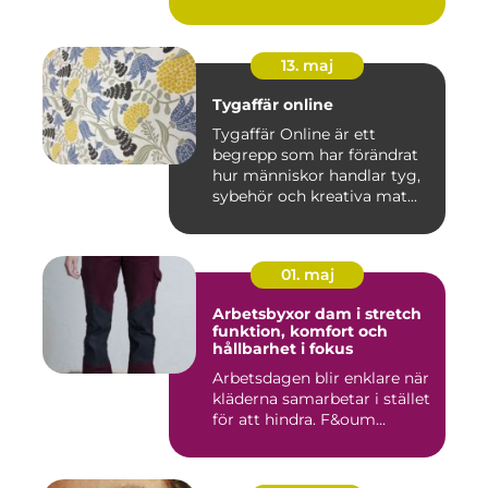
13. maj
Tygaffär online
Tygaffär Online är ett
begrepp som har förändrat
hur människor handlar tyg,
sybehör och kreativa mat...
01. maj
Arbetsbyxor dam i stretch
funktion, komfort och
hållbarhet i fokus
Arbetsdagen blir enklare när
kläderna samarbetar i stället
för att hindra. F&oum...