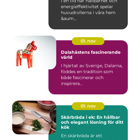
I en tid när hållbarhet och
energieffektivitet spelar
huvudrollerna i våra hem
&aum...
01. nov
Dalahästens fascinerande
värld
I hjärtat av Sverige, Dalarna,
föddes en tradition som
både fascinerar och
inspirera...
01. nov
Skärbräda i ek: En hållbar
och elegant lösning för ditt
kök
En skärbräda är ett