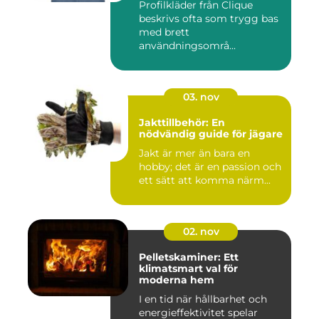
Profilkläder från Clique
beskrivs ofta som trygg bas
med brett
användningsområ...
03. nov
Jakttillbehör: En
nödvändig guide för jägare
Jakt är mer än bara en
hobby; det är en passion och
ett sätt att komma närm...
02. nov
Pelletskaminer: Ett
klimatsmart val för
moderna hem
I en tid när hållbarhet och
energieffektivitet spelar