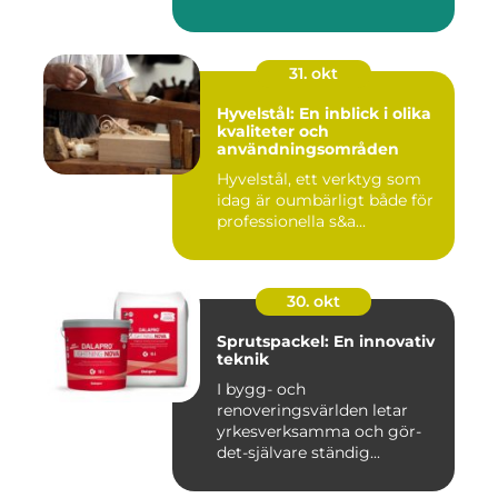
31. okt
Hyvelstål: En inblick i olika
kvaliteter och
användningsområden
Hyvelstål, ett verktyg som
idag är oumbärligt både för
professionella s&a...
30. okt
Sprutspackel: En innovativ
teknik
I bygg- och
renoveringsvärlden letar
yrkesverksamma och gör-
det-självare ständig...