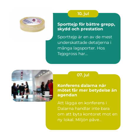
10. jul
Sporttejp för bättre grepp,
skydd och prestation
Sporttejp är en av de mest
underskattade detaljerna i
många lagsporter. Hos
Tejpgross har...
07. jul
Konferens dalarna när
mötet får mer betydelse än
agendan
Att lägga en konferens i
Dalarna handlar inte bara
om att byta kontoret mot en
ny lokal. Miljön påve...