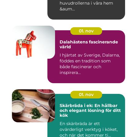
huvudrollerna i våra hem
&aum...
01. nov
Dalahästens fascinerande
värld
I hjärtat av Sverige, Dalarna,
föddes en tradition som
både fascinerar och
inspirera...
01. nov
Skärbräda i ek: En hållbar
och elegant lösning för ditt
kök
En skärbräda är ett
ovärderligt verktyg i köket,
och när det kommer ti...