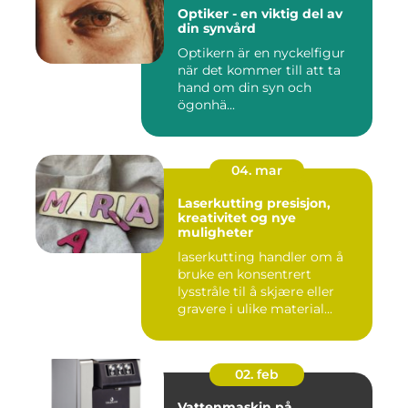
Optiker - en viktig del av
din synvård
Optikern är en nyckelfigur
när det kommer till att ta
hand om din syn och
ögonhä...
04. mar
Laserkutting presisjon,
kreativitet og nye
muligheter
laserkutting handler om å
bruke en konsentrert
lysstråle til å skjære eller
gravere i ulike material...
02. feb
Vattenmaskin på