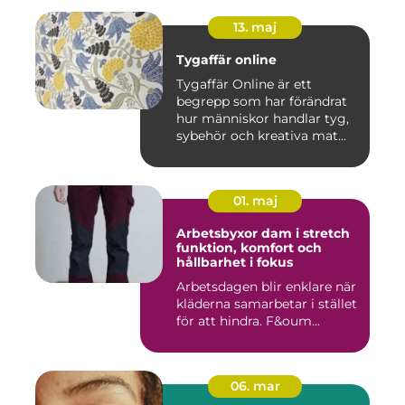
13. maj
Tygaffär online
Tygaffär Online är ett
begrepp som har förändrat
hur människor handlar tyg,
sybehör och kreativa mat...
01. maj
Arbetsbyxor dam i stretch
funktion, komfort och
hållbarhet i fokus
Arbetsdagen blir enklare när
kläderna samarbetar i stället
för att hindra. F&oum...
06. mar