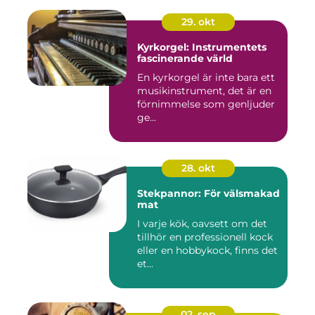
29. okt
Kyrkorgel: Instrumentets
fascinerande värld
En kyrkorgel är inte bara ett
musikinstrument, det är en
förnimmelse som genljuder
ge...
28. okt
Stekpannor: För välsmakad
mat
I varje kök, oavsett om det
tillhör en professionell kock
eller en hobbykock, finns det
et...
02. sep