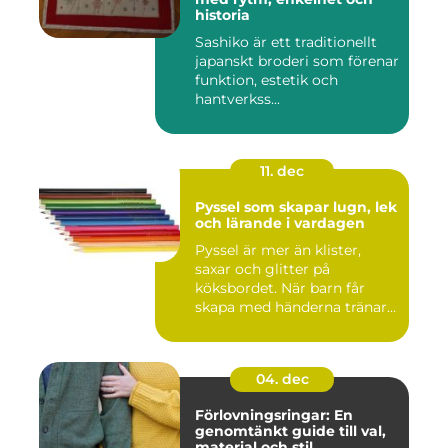
historia
Sashiko är ett traditionellt
japanskt broderi som förenar
funktion, estetik och
hantverkss...
11. dec
Pyssel som skapar lugn, lek
och lärande i vardagen
Pyssel är mer än klister,
saxar och glitter på
köksbordet. När barn får
skapa med händerna tränar
de...
04. dec
Förlovningsringar: En
genomtänkt guide till val,
material och stil