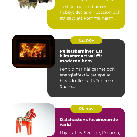
Jakt är mer än bara en
hobby; det är en passion och
ett sätt att komma närm...
02. nov
Pelletskaminer: Ett
klimatsmart val för
moderna hem
I en tid när hållbarhet och
energieffektivitet spelar
huvudrollerna i våra hem
&aum...
01. nov
Dalahästens fascinerande
värld
I hjärtat av Sverige, Dalarna,