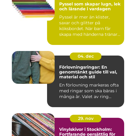
Pyssel som skapar lugn, lek
och lärande i vardagen
Pyssel är mer än klister,
saxar och glitter på
köksbordet. När barn får
skapa med händerna tränar
de...
04. dec
Förlovningsringar: En
genomtänkt guide till val,
material och stil
En förlovning markeras ofta
med ringar som ska bäras i
många år. Valet av ring...
29. nov
Vinylskivor i Stockholm:
Fortfarande oersättlig för