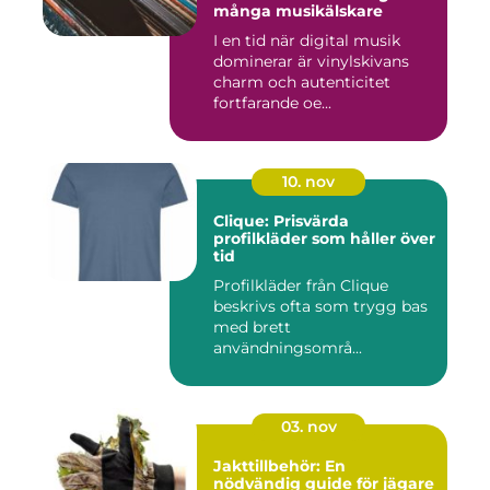
många musikälskare
I en tid när digital musik
dominerar är vinylskivans
charm och autenticitet
fortfarande oe...
10. nov
Clique: Prisvärda
profilkläder som håller över
tid
Profilkläder från Clique
beskrivs ofta som trygg bas
med brett
användningsområ...
03. nov
Jakttillbehör: En
nödvändig guide för jägare