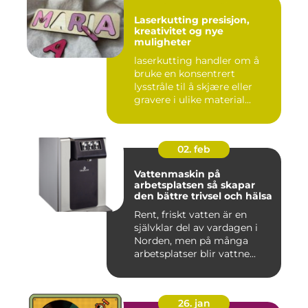
Laserkutting presisjon,
kreativitet og nye
muligheter
laserkutting handler om å
bruke en konsentrert
lysstråle til å skjære eller
gravere i ulike material...
02. feb
Vattenmaskin på
arbetsplatsen så skapar
den bättre trivsel och hälsa
Rent, friskt vatten är en
självklar del av vardagen i
Norden, men på många
arbetsplatser blir vattne...
26. jan