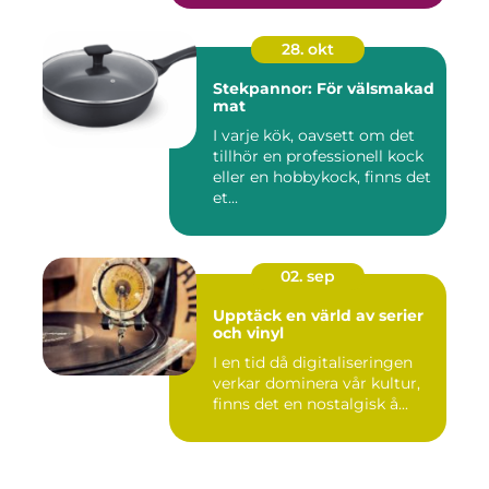
28. okt
Stekpannor: För välsmakad
mat
I varje kök, oavsett om det
tillhör en professionell kock
eller en hobbykock, finns det
et...
02. sep
Upptäck en värld av serier
och vinyl
I en tid då digitaliseringen
verkar dominera vår kultur,
finns det en nostalgisk å...