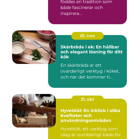
föddes en tradition som
både fascinerar och
inspirera...
01. nov
Skärbräda i ek: En hållbar
och elegant lösning för ditt
kök
En skärbräda är ett
ovärderligt verktyg i köket,
och när det kommer ti...
31. okt
Hyvelstål: En inblick i olika
kvaliteter och
användningsområden
Hyvelstål, ett verktyg som
idag är oumbärligt både för