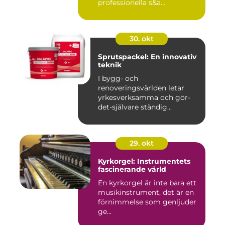
professionella s&a...
30. okt
Sprutspackel: En innovativ
teknik
I bygg- och
renoveringsvärlden letar
yrkesverksamma och gör-
det-självare ständig...
29. okt
Kyrkorgel: Instrumentets
fascinerande värld
En kyrkorgel är inte bara ett
musikinstrument, det är en
förnimmelse som genljuder
ge...