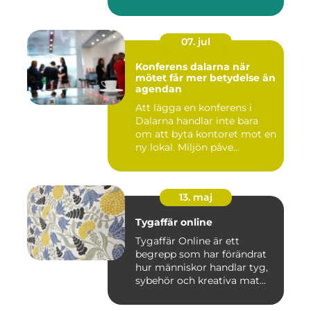
07. jul
Konferens dalarna när
mötet får mer betydelse än
agendan
Att lägga en konferens i
Dalarna handlar inte bara
om att byta kontoret mot en
ny lokal. Miljön påve...
13. maj
Tygaffär online
Tygaffär Online är ett
begrepp som har förändrat
hur människor handlar tyg,
sybehör och kreativa mat...