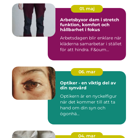
01. maj
Arbetsbyxor dam i stretch
funktion, komfort och
hållbarhet i fokus
Arbetsdagen blir enklare när
kläderna samarbetar i stället
för att hindra. F&oum...
06. mar
Optiker - en viktig del av
din synvård
Optikern är en nyckelfigur
när det kommer till att ta
hand om din syn och
ögonhä...
04. mar