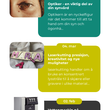
Optiker - en viktig del av
din synvård
Optikern är en nyckelfigur
när det kommer till att ta
hand om din syn och
ögonhä...
04. mar
Laserkutting presisjon,
kreativitet og nye
muligheter
laserkutting handler om å
bruke en konsentrert
lysstråle til å skjære eller
gravere i ulike material...
02. feb