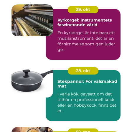
29. okt
Kyrkorgel: Instrumentets
fascinerande värld
En kyrkorgel är inte bara ett
musikinstrument, det är en
förnimmelse som genljuder
ge...
28. okt
Stekpannor: För välsmakad
mat
I varje kök, oavsett om det
tillhör en professionell kock
eller en hobbykock, finns det
et...