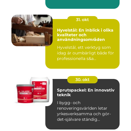
31. okt
Hyvelstål: En inblick i olika
kvaliteter och
användningsområden
Hyvelstål, ett verktyg som
idag är oumbärligt både för
professionella s&a...
30. okt
Sprutspackel: En innovativ
teknik
I bygg- och
renoveringsvärlden letar
yrkesverksamma och gör-
det-självare ständig...