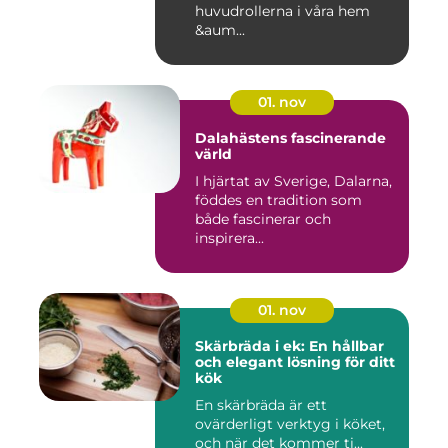
huvudrollerna i våra hem
&aum...
01. nov
Dalahästens fascinerande
värld
I hjärtat av Sverige, Dalarna,
föddes en tradition som
både fascinerar och
inspirera...
01. nov
Skärbräda i ek: En hållbar
och elegant lösning för ditt
kök
En skärbräda är ett
ovärderligt verktyg i köket,
och när det kommer ti...