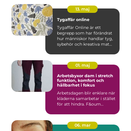
13. maj
Tygaffär online
Tygaffär Online är ett
begrepp som har förändrat
hur människor handlar tyg,
sybehör och kreativa mat...
01. maj
Arbetsbyxor dam i stretch
funktion, komfort och
hållbarhet i fokus
Arbetsdagen blir enklare när
kläderna samarbetar i stället
för att hindra. F&oum...
06. mar