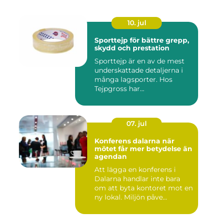
10. jul
Sporttejp för bättre grepp,
skydd och prestation
Sporttejp är en av de mest
underskattade detaljerna i
många lagsporter. Hos
Tejpgross har...
07. jul
Konferens dalarna när
mötet får mer betydelse än
agendan
Att lägga en konferens i
Dalarna handlar inte bara
om att byta kontoret mot en
ny lokal. Miljön påve...