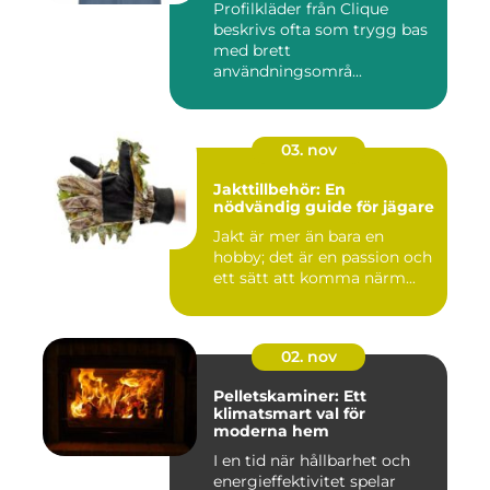
Profilkläder från Clique
beskrivs ofta som trygg bas
med brett
användningsområ...
03. nov
Jakttillbehör: En
nödvändig guide för jägare
Jakt är mer än bara en
hobby; det är en passion och
ett sätt att komma närm...
02. nov
Pelletskaminer: Ett
klimatsmart val för
moderna hem
I en tid när hållbarhet och
energieffektivitet spelar