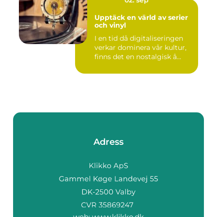
02. sep
Upptäck en värld av serier
och vinyl
I en tid då digitaliseringen
verkar dominera vår kultur,
finns det en nostalgisk å...
Adress
web:
www.klikko.dk