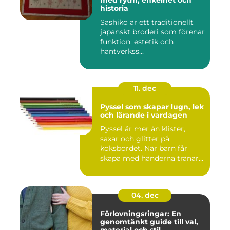
med rytm, enkelhet och
historia
Sashiko är ett traditionellt
japanskt broderi som förenar
funktion, estetik och
hantverkss...
11. dec
Pyssel som skapar lugn, lek
och lärande i vardagen
Pyssel är mer än klister,
saxar och glitter på
köksbordet. När barn får
skapa med händerna tränar
de...
04. dec
Förlovningsringar: En
genomtänkt guide till val,