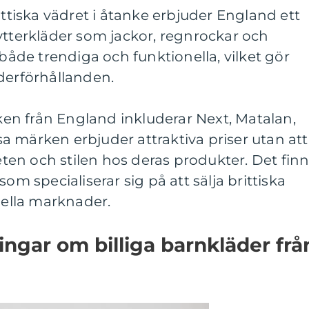
ittiska vädret i åtanke erbjuder England ett
ytterkläder som jackor, regnrockar och
 både trendiga och funktionella, vilket gör
derförhållanden.
n från England inkluderar Next, Matalan,
 märken erbjuder attraktiva priser utan att
en och stilen hos deras produkter. Det fin
om specialiserar sig på att sälja brittiska
nella marknader.
ingar om billiga barnkläder frå