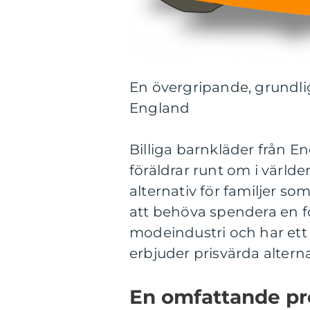
En övergripande, grundlig
England
Billiga barnkläder från E
föräldrar runt om i värld
alternativ för familjer so
att behöva spendera en f
modeindustri och har et
erbjuder prisvärda alternat
En omfattande pre