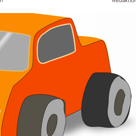
on
Redaktio