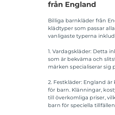
från England
Billiga barnkläder från E
klädtyper som passar alla
vanligaste typerna inklud
1. Vardagskläder: Detta ink
som är bekväma och slitst
märken specialiserar sig 
2. Festkläder: England är
för barn. Klänningar, ko
till överkomliga priser, vi
barn för speciella tillfäll