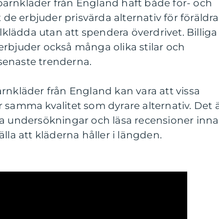
a barnkläder från England haft både för- och
t de erbjuder prisvärda alternativ för föräldra
älklädda utan att spendera överdrivet. Billiga
erbjuder också många olika stilar och
senaste trenderna.
rnkläder från England kan vara att vissa
 samma kvalitet som dyrare alternativ. Det 
na undersökningar och läsa recensioner inn
lla att kläderna håller i längden.