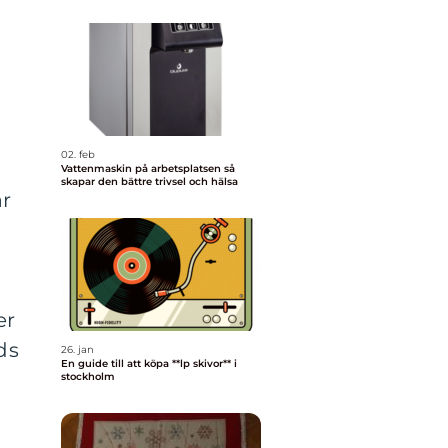
02. feb
Vattenmaskin på arbetsplatsen så
skapar den bättre trivsel och hälsa
ar
er
ds
26. jan
En guide till att köpa **lp skivor** i
stockholm