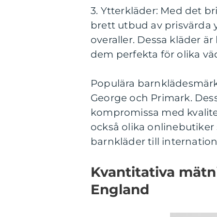
3. Ytterkläder: Med det br
brett utbud av prisvärda 
overaller. Dessa kläder är
dem perfekta för olika vä
Populära barnklädesmärke
George och Primark. Dessa
kompromissa med kvalitet
också olika onlinebutiker s
barnkläder till internatio
Kvantitativa mätn
England