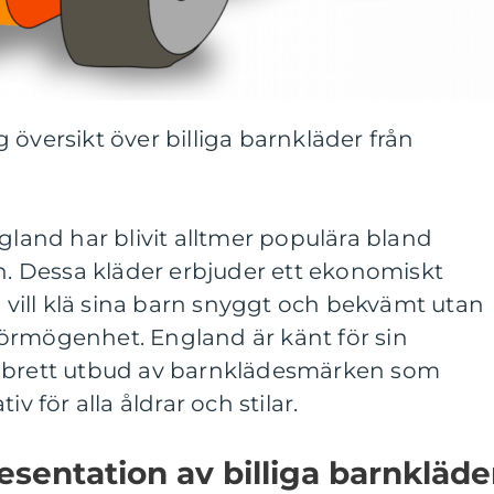
 översikt över billiga barnkläder från
ngland har blivit alltmer populära bland
en. Dessa kläder erbjuder ett ekonomiskt
m vill klä sina barn snyggt och bekvämt utan
örmögenhet. England är känt för sin
t brett utbud av barnklädesmärken som
iv för alla åldrar och stilar.
sentation av billiga barnkläde