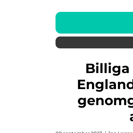
Billiga barnkläder från
England
genomg