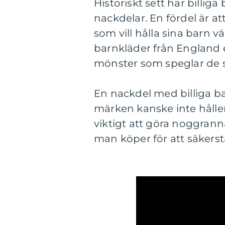
Historiskt sett har billig
nackdelar. En fördel är at
som vill hålla sina barn v
barnkläder från England 
mönster som speglar de 
En nackdel med billiga ba
märken kanske inte håller
viktigt att göra noggran
man köper för att säkerstä