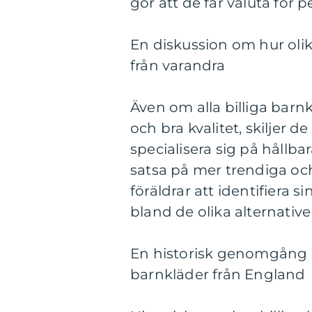
gör att de får valuta för 
En diskussion om hur olika
från varandra
Även om alla billiga barnk
och bra kvalitet, skiljer d
specialisera sig på hållb
satsa på mer trendiga och s
föräldrar att identifiera 
bland de olika alternative
En historisk genomgång a
barnkläder från England