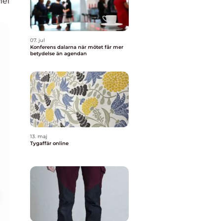
nel
07. jul
Konferens dalarna när mötet får mer
betydelse än agendan
13. maj
Tygaffär online