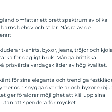
ngland omfattar ett brett spektrum av olika
 barns behov och stilar. Några av de
erar:
luderar t-shirts, byxor, jeans, tröjor och kjol
arka för dagligt bruk. Många brittiska
på prisvärda vardagskläder av hög kvalitet.
 känt för sina eleganta och trendiga festkläd
stymer och snygga överdelar och byxor erbju
lket ger föräldrar möjlighet att klä upp sina
en utan att spendera för mycket.