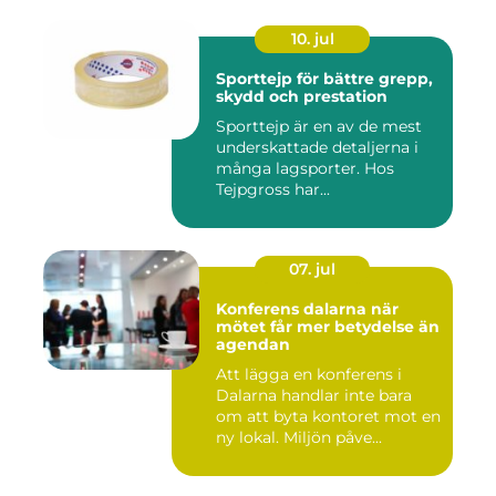
10. jul
Sporttejp för bättre grepp,
skydd och prestation
Sporttejp är en av de mest
underskattade detaljerna i
många lagsporter. Hos
Tejpgross har...
07. jul
Konferens dalarna när
mötet får mer betydelse än
agendan
Att lägga en konferens i
Dalarna handlar inte bara
om att byta kontoret mot en
ny lokal. Miljön påve...