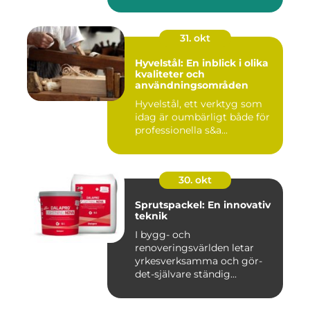
31. okt
Hyvelstål: En inblick i olika
kvaliteter och
användningsområden
Hyvelstål, ett verktyg som
idag är oumbärligt både för
professionella s&a...
30. okt
Sprutspackel: En innovativ
teknik
I bygg- och
renoveringsvärlden letar
yrkesverksamma och gör-
det-självare ständig...