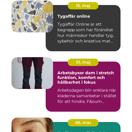
13. maj
Tygaffär online
Tygaffär Online är ett
begrepp som har förändrat
hur människor handlar tyg,
sybehör och kreativa mat...
01. maj
Arbetsbyxor dam i stretch
funktion, komfort och
hållbarhet i fokus
Arbetsdagen blir enklare när
kläderna samarbetar i stället
för att hindra. F&oum...
06. mar