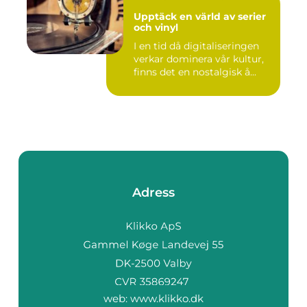
Upptäck en värld av serier
och vinyl
I en tid då digitaliseringen
verkar dominera vår kultur,
finns det en nostalgisk å...
Adress
web:
www.klikko.dk