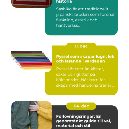
historia
Sashiko är ett traditionellt
japanskt broderi som förenar
funktion, estetik och
hantverkss...
11. dec
Pyssel som skapar lugn, lek
och lärande i vardagen
Pyssel är mer än klister,
saxar och glitter på
köksbordet. När barn får
skapa med händerna tränar
de...
04. dec
Förlovningsringar: En
genomtänkt guide till val,
material och stil