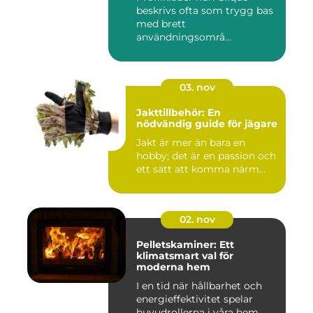
beskrivs ofta som trygg bas
med brett
användningsområ...
03. nov
Jakttillbehör: En
nödvändig guide för jägare
Jakt är mer än bara en
hobby; det är en passion och
ett sätt att komma närm...
02. nov
Pelletskaminer: Ett
klimatsmart val för
moderna hem
I en tid när hållbarhet och
energieffektivitet spelar
huvudrollerna i våra hem