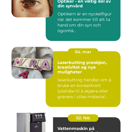
Optiker - en viktig del av
din synvård
Optikern är en nyckelfigur
när det kommer till att ta
hand om din syn och
ögonhä...
04. mar
Laserkutting presisjon,
kreativitet og nye
muligheter
laserkutting handler om å
bruke en konsentrert
lysstråle til å skjære eller
gravere i ulike material...
02. feb
Vattenmaskin på