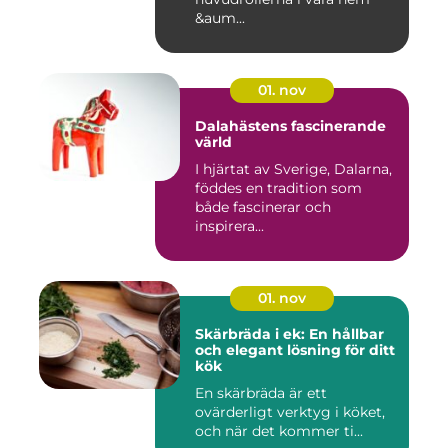
&aum...
01. nov
Dalahästens fascinerande
värld
I hjärtat av Sverige, Dalarna,
föddes en tradition som
både fascinerar och
inspirera...
01. nov
Skärbräda i ek: En hållbar
och elegant lösning för ditt
kök
En skärbräda är ett
ovärderligt verktyg i köket,
och när det kommer ti...