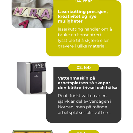
04. mar
Laserkutting presisjon,
kreativitet og nye
muligheter
laserkutting handler om å
bruke en konsentrert
lysstråle til å skjære eller
gravere i ulike material...
02. feb
Vattenmaskin på
arbetsplatsen så skapar
den bättre trivsel och hälsa
Rent, friskt vatten är en
självklar del av vardagen i
Norden, men på många
arbetsplatser blir vattne...