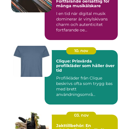
Fortfarande oersättlig för
många musikälskare
I en tid när digital musik
dominerar är vinylskivans
charm och autenticitet
fortfarande oe...
10. nov
Clique: Prisvärda
profilkläder som håller över
tid
Profilkläder från Clique
beskrivs ofta som trygg bas
med brett
användningsområ...
03. nov
Jakttillbehör: En