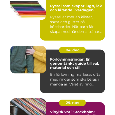
Pyssel som skapar lugn, lek
och lärande i vardagen
Pyssel är mer än klister,
saxar och glitter på
köksbordet. När barn får
skapa med händerna tränar
de...
04. dec
Förlovningsringar: En
genomtänkt guide till val,
material och stil
En förlovning markeras ofta
med ringar som ska bäras i
många år. Valet av ring...
29. nov
Vinylskivor i Stockholm: