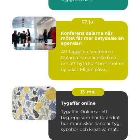
07. jul
Konferens dalarna när
mötet får mer betydelse än
agendan
Att lägga en konferens i
Dalarna handlar inte bara
om att byta kontoret mot en
ny lokal. Miljön påve...
13. maj
Tygaffär online
Tygaffär Online är ett
begrepp som har förändrat
hur människor handlar tyg,
sybehör och kreativa mat...