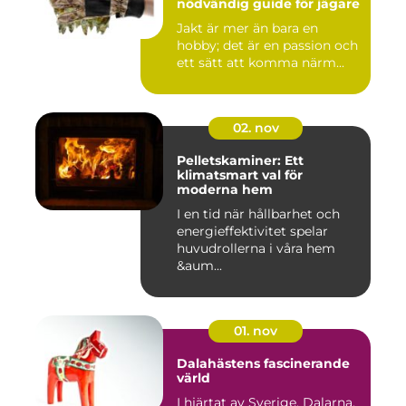
nödvändig guide för jägare
Jakt är mer än bara en
hobby; det är en passion och
ett sätt att komma närm...
02. nov
Pelletskaminer: Ett
klimatsmart val för
moderna hem
I en tid när hållbarhet och
energieffektivitet spelar
huvudrollerna i våra hem
&aum...
01. nov
Dalahästens fascinerande
värld
I hjärtat av Sverige, Dalarna,