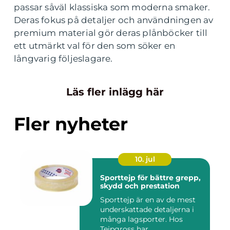
passar såväl klassiska som moderna smaker.
Deras fokus på detaljer och användningen av
premium material gör deras plånböcker till
ett utmärkt val för den som söker en
långvarig följeslagare.
Läs fler inlägg här
Fler nyheter
10. jul
Sporttejp för bättre grepp,
skydd och prestation
Sporttejp är en av de mest
underskattade detaljerna i
många lagsporter. Hos
Tejpgross har...