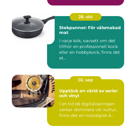
28. okt
Stekpannor: För välsmakad
mat
I varje kök, oavsett om det
tillhör en professionell kock
eller en hobbykock, finns det
et...
02. sep
Upptäck en värld av serier
och vinyl
I en tid då digitaliseringen
verkar dominera vår kultur,
finns det en nostalgisk å...