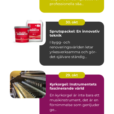
professionella s&a...
30. okt
Sprutspackel: En innovativ
teknik
I bygg- och
renoveringsvärlden letar
yrkesverksamma och gör-
det-självare ständig...
29. okt
Kyrkorgel: Instrumentets
fascinerande värld
En kyrkorgel är inte bara ett
musikinstrument, det är en
förnimmelse som genljuder
ge...