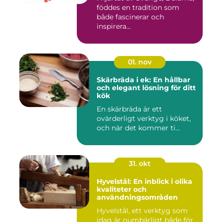
föddes en tradition som
både fascinerar och
inspirera...
01. nov
Skärbräda i ek: En hållbar
och elegant lösning för ditt
kök
En skärbräda är ett
ovärderligt verktyg i köket,
och när det kommer ti...
31. okt
Hyvelstål: En inblick i olika
kvaliteter och
användningsområden
Hyvelstål, ett verktyg som
idag är oumbärligt både för