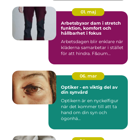
01. maj
Arbetsbyxor dam i stretch
funktion, komfort och
hållbarhet i fokus
Arbetsdagen blir enklare när
kläderna samarbetar i stället
för att hindra. F&oum...
06. mar
Optiker - en viktig del av
din synvård
Optikern är en nyckelfigur
när det kommer till att ta
hand om din syn och
ögonhä...