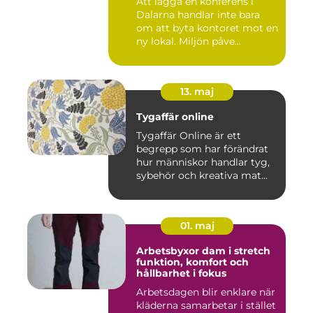
Att lägga en konferens i
Dalarna handlar inte bara
om att byta kontoret mot en
ny lokal. Miljön påve...
13. maj
Tygaffär online
Tygaffär Online är ett
begrepp som har förändrat
hur människor handlar tyg,
sybehör och kreativa mat...
01. maj
Arbetsbyxor dam i stretch
funktion, komfort och
hållbarhet i fokus
Arbetsdagen blir enklare när
kläderna samarbetar i stället