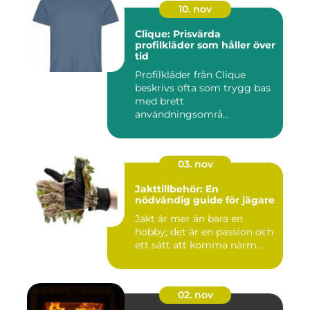
10. nov
Clique: Prisvärda
profilkläder som håller över
tid
Profilkläder från Clique
beskrivs ofta som trygg bas
med brett
användningsområ...
03. nov
Jakttillbehör: En
nödvändig guide för jägare
Jakt är mer än bara en
hobby; det är en passion och
ett sätt att komma närm...
02. nov