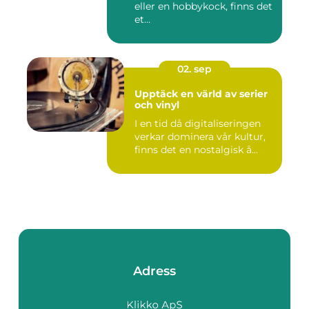
eller en hobbykock, finns det
et...
02. sep
Upptäck en värld av serier
och vinyl
I en tid då digitaliseringen
verkar dominera vår kultur,
finns det en nostalgisk å...
Adress