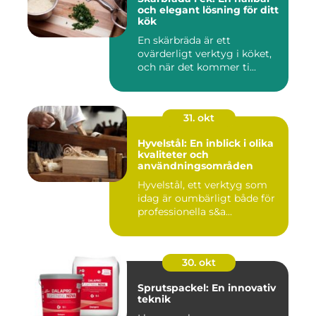
och elegant lösning för ditt
kök
En skärbräda är ett
ovärderligt verktyg i köket,
och när det kommer ti...
31. okt
Hyvelstål: En inblick i olika
kvaliteter och
användningsområden
Hyvelstål, ett verktyg som
idag är oumbärligt både för
professionella s&a...
30. okt
Sprutspackel: En innovativ
teknik