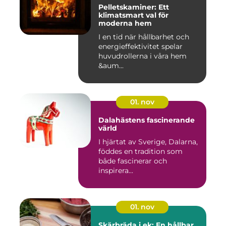
Pelletskaminer: Ett
klimatsmart val för
moderna hem
I en tid när hållbarhet och
energieffektivitet spelar
huvudrollerna i våra hem
&aum...
01. nov
Dalahästens fascinerande
värld
I hjärtat av Sverige, Dalarna,
föddes en tradition som
både fascinerar och
inspirera...
01. nov
Skärbräda i ek: En hållbar