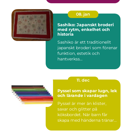
08. jan
Sashiko: Japanskt broderi
med rytm, enkelhet och
historia
Sashiko är ett traditionellt
japanskt broderi som förenar
funktion, estetik och
hantverkss...
11. dec
Pyssel som skapar lugn, lek
och lärande i vardagen
Pyssel är mer än klister,
saxar och glitter på
köksbordet. När barn får
skapa med händerna tränar
de...