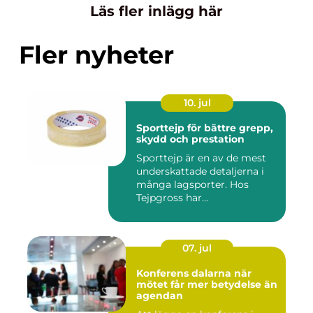
Läs fler inlägg här
Fler nyheter
10. jul
Sporttejp för bättre grepp,
skydd och prestation
Sporttejp är en av de mest
underskattade detaljerna i
många lagsporter. Hos
Tejpgross har...
07. jul
Konferens dalarna när
mötet får mer betydelse än
agendan