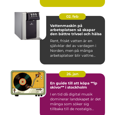
02. feb
Vattenmaskin på
arbetsplatsen så skapar
den bättre trivsel och hälsa
Rent, friskt vatten är en
självklar del av vardagen i
Norden, men på många
arbetsplatser blir vattne...
26. jan
En guide till att köpa **lp
skivor** i stockholm
I en tid då digital musik
dominerar landskapet är det
många som söker sig
tillbaka till de nostalgis...