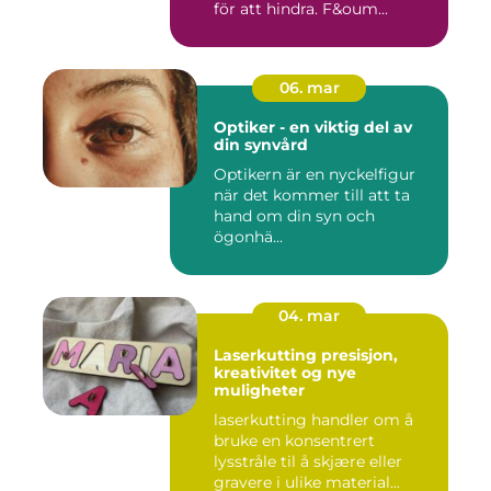
för att hindra. F&oum...
06. mar
Optiker - en viktig del av
din synvård
Optikern är en nyckelfigur
när det kommer till att ta
hand om din syn och
ögonhä...
04. mar
Laserkutting presisjon,
kreativitet og nye
muligheter
laserkutting handler om å
bruke en konsentrert
lysstråle til å skjære eller
gravere i ulike material...