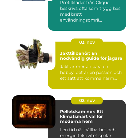
Profilkläder från Clique
beskrivs ofta som trygg bas
med brett
användningsområ...
03. nov
Jakttillbehör: En
nödvändig guide för jägare
Jakt är mer än bara en
hobby; det är en passion och
ett sätt att komma närm...
02. nov
Pelletskaminer: Ett
klimatsmart val för
moderna hem
I en tid när hållbarhet och
energieffektivitet spelar