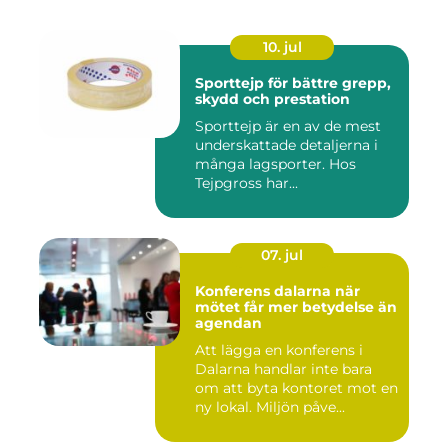
10. jul
Sporttejp för bättre grepp,
skydd och prestation
Sporttejp är en av de mest
underskattade detaljerna i
många lagsporter. Hos
Tejpgross har...
07. jul
Konferens dalarna när
mötet får mer betydelse än
agendan
Att lägga en konferens i
Dalarna handlar inte bara
om att byta kontoret mot en
ny lokal. Miljön påve...