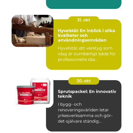
31. okt
Hyvelstål: En inblick i olika
kvaliteter och
användningsområden
Hyvelstål, ett verktyg som
idag är oumbärligt både för
professionella s&a...
30. okt
Sprutspackel: En innovativ
teknik
I bygg- och
renoveringsvärlden letar
yrkesverksamma och gör-
det-självare ständig...