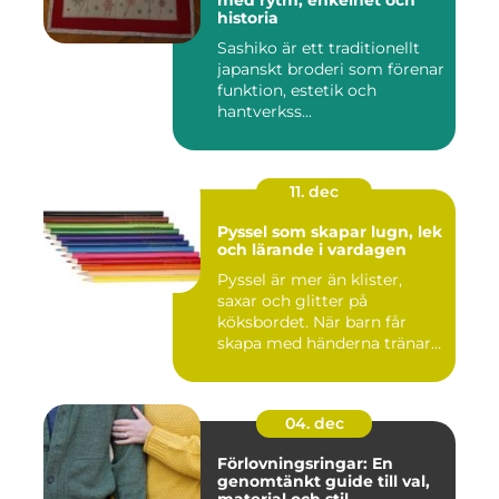
med rytm, enkelhet och
historia
Sashiko är ett traditionellt
japanskt broderi som förenar
funktion, estetik och
hantverkss...
11. dec
Pyssel som skapar lugn, lek
och lärande i vardagen
Pyssel är mer än klister,
saxar och glitter på
köksbordet. När barn får
skapa med händerna tränar
de...
04. dec
Förlovningsringar: En
genomtänkt guide till val,