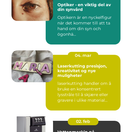
Optiker - en viktig del av
din synvård
Optikern är en nyckelfigur
när det kommer till att ta
hand om din syn och
ögonhä...
04. mar
Laserkutting presisjon,
kreativitet og nye
muligheter
laserkutting handler om å
bruke en konsentrert
lysstråle til å skjære eller
gravere i ulike material...
02. feb