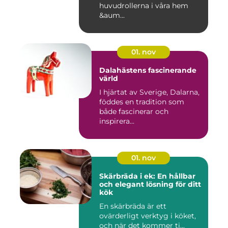
huvudrollerna i våra hem
&aum...
01. nov
Dalahästens fascinerande
värld
I hjärtat av Sverige, Dalarna,
föddes en tradition som
både fascinerar och
inspirera...
01. nov
Skärbräda i ek: En hållbar
och elegant lösning för ditt
kök
En skärbräda är ett
ovärderligt verktyg i köket,
och när det kommer ti...