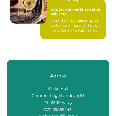
02. sep
Upptäck en värld av serier
och vinyl
I en tid då digitaliseringen
verkar dominera vår kultur,
finns det en nostalgisk å...
Adress
web:
www.klikko.dk