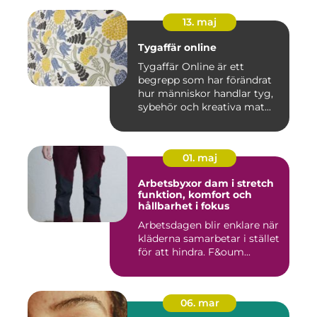
13. maj
Tygaffär online
Tygaffär Online är ett
begrepp som har förändrat
hur människor handlar tyg,
sybehör och kreativa mat...
01. maj
Arbetsbyxor dam i stretch
funktion, komfort och
hållbarhet i fokus
Arbetsdagen blir enklare när
kläderna samarbetar i stället
för att hindra. F&oum...
06. mar