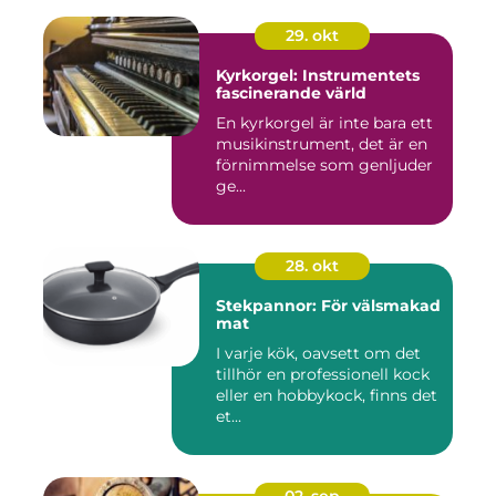
29. okt
Kyrkorgel: Instrumentets
fascinerande värld
En kyrkorgel är inte bara ett
musikinstrument, det är en
förnimmelse som genljuder
ge...
28. okt
Stekpannor: För välsmakad
mat
I varje kök, oavsett om det
tillhör en professionell kock
eller en hobbykock, finns det
et...