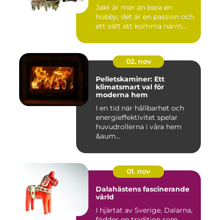
Jakt är mer än bara en
hobby; det är en passion och
ett sätt att komma närm...
02. nov
Pelletskaminer: Ett
klimatsmart val för
moderna hem
I en tid när hållbarhet och
energieffektivitet spelar
huvudrollerna i våra hem
&aum...
01. nov
Dalahästens fascinerande
värld
I hjärtat av Sverige, Dalarna,
föddes en tradition som