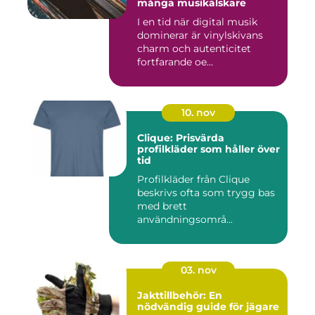
många musikälskare
I en tid när digital musik
dominerar är vinylskivans
charm och autenticitet
fortfarande oe...
10. nov
Clique: Prisvärda
profilkläder som håller över
tid
Profilkläder från Clique
beskrivs ofta som trygg bas
med brett
användningsområ...
03. nov
Jakttillbehör: En
nödvändig guide för jägare