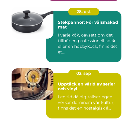
28. okt
Stekpannor: För välsmakad
mat
I varje kök, oavsett om det
tillhör en professionell kock
eller en hobbykock, finns det
et...
02. sep
Upptäck en värld av serier
och vinyl
I en tid då digitaliseringen
verkar dominera vår kultur,
finns det en nostalgisk å...