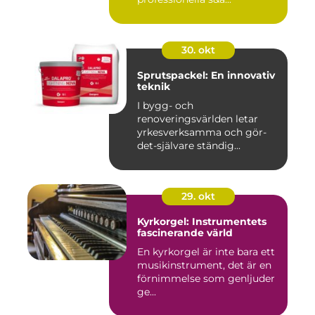
30. okt
Sprutspackel: En innovativ
teknik
I bygg- och
renoveringsvärlden letar
yrkesverksamma och gör-
det-självare ständig...
29. okt
Kyrkorgel: Instrumentets
fascinerande värld
En kyrkorgel är inte bara ett
musikinstrument, det är en
förnimmelse som genljuder
ge...