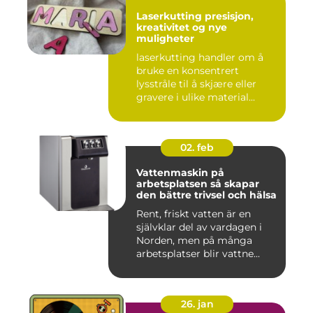
Laserkutting presisjon,
kreativitet og nye
muligheter
laserkutting handler om å
bruke en konsentrert
lysstråle til å skjære eller
gravere i ulike material...
02. feb
Vattenmaskin på
arbetsplatsen så skapar
den bättre trivsel och hälsa
Rent, friskt vatten är en
självklar del av vardagen i
Norden, men på många
arbetsplatser blir vattne...
26. jan