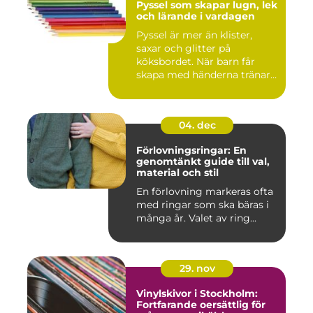
Pyssel som skapar lugn, lek
och lärande i vardagen
Pyssel är mer än klister,
saxar och glitter på
köksbordet. När barn får
skapa med händerna tränar
de...
04. dec
Förlovningsringar: En
genomtänkt guide till val,
material och stil
En förlovning markeras ofta
med ringar som ska bäras i
många år. Valet av ring...
29. nov
Vinylskivor i Stockholm:
Fortfarande oersättlig för