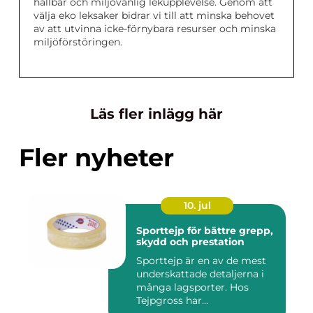
hållbar och miljövänlig lekupplevelse. Genom att
välja eko leksaker bidrar vi till att minska behovet
av att utvinna icke-förnybara resurser och minska
miljöförstöringen.
Läs fler inlägg här
Fler nyheter
10. jul
Sporttejp för bättre grepp,
skydd och prestation
Sporttejp är en av de mest
underskattade detaljerna i
många lagsporter. Hos
Tejpgross har...