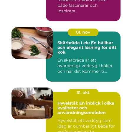
både fascinerar och
inspirera...
01. nov
Skärbräda i ek: En hållbar
och elegant lösning för ditt
kök
En skärbräda är ett
ovärderligt verktyg i köket,
och när det kommer ti...
31. okt
Hyvelstål: En inblick i olika
kvaliteter och
användningsområden
Hyvelstål, ett verktyg som
idag är oumbärligt både för
professionella s&a...