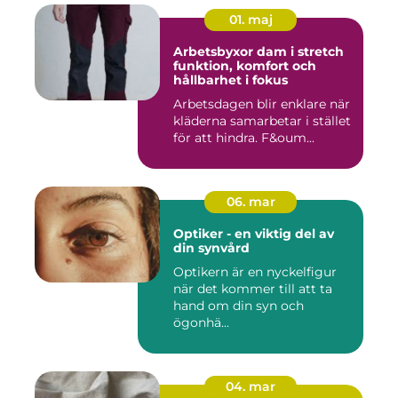
01. maj
Arbetsbyxor dam i stretch
funktion, komfort och
hållbarhet i fokus
Arbetsdagen blir enklare när
kläderna samarbetar i stället
för att hindra. F&oum...
06. mar
Optiker - en viktig del av
din synvård
Optikern är en nyckelfigur
när det kommer till att ta
hand om din syn och
ögonhä...
04. mar