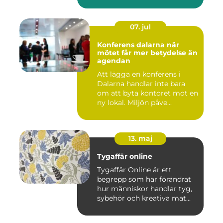
07. jul
Konferens dalarna när
mötet får mer betydelse än
agendan
Att lägga en konferens i
Dalarna handlar inte bara
om att byta kontoret mot en
ny lokal. Miljön påve...
13. maj
Tygaffär online
Tygaffär Online är ett
begrepp som har förändrat
hur människor handlar tyg,
sybehör och kreativa mat...