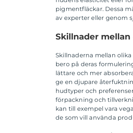
hudens elasticitet eller f
pigmentfläckar. Dessa m
av experter eller genom 
Skillnader mellan
Skillnaderna mellan olik
bero på deras formulerin
lättare och mer absorber
ge en djupare återfuktning
hudtyper och preferenser.
förpackning och tillverk
kan till exempel vara vegan
de som vill använda produ