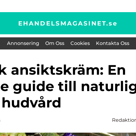
EHANDELSMAGASINET.
se
Annonsering
Om Oss
Cookies
Kontakta Oss
 guide till naturli
hudvård
n
Redaktio