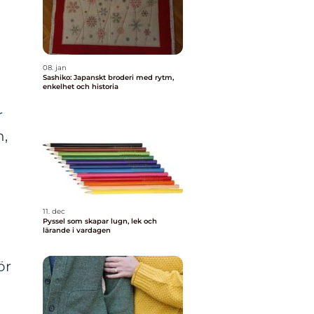
08. jan
Sashiko: Japanskt broderi med rytm,
enkelhet och historia
r
n,
11. dec
Pyssel som skapar lugn, lek och
lärande i vardagen
ör
r