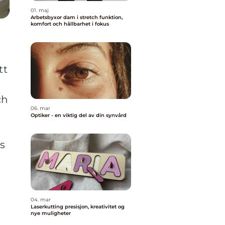
01. maj
Arbetsbyxor dam i stretch funktion,
komfort och hållbarhet i fokus
tt
ch
06. mar
Optiker - en viktig del av din synvård
ss
04. mar
Laserkutting presisjon, kreativitet og
nye muligheter