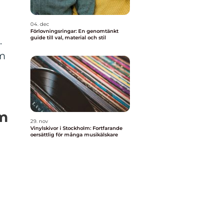
04. dec
Förlovningsringar: En genomtänkt
guide till val, material och stil
.
om
äm
29. nov
Vinylskivor i Stockholm: Fortfarande
oersättlig för många musikälskare