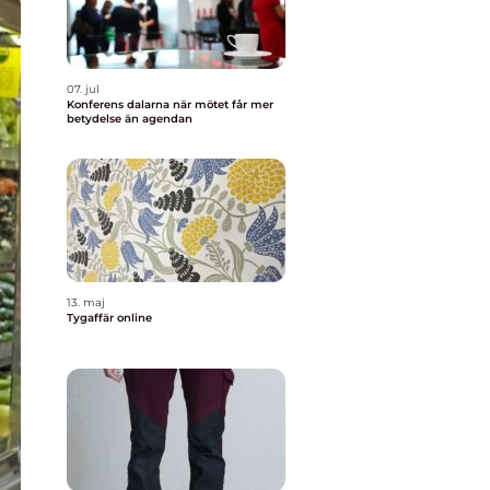
07. jul
Konferens dalarna när mötet får mer
betydelse än agendan
13. maj
Tygaffär online