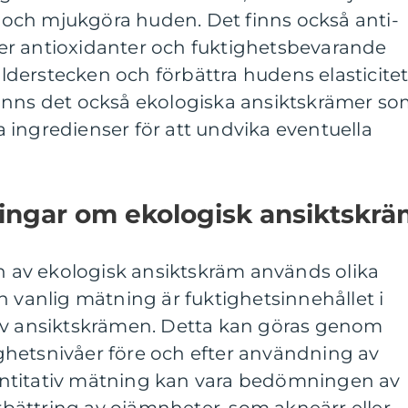
ta och mjukgöra huden. Det finns också anti-
er antioxidanter och fuktighetsbevarande
derstecken och förbättra hudens elasticitet
inns det också ekologiska ansiktskrämer s
 ingredienser för att undvika eventuella
ningar om ekologisk ansiktskr
en av ekologisk ansiktskräm används olika
n vanlig mätning är fuktighetsinnehållet i
av ansiktskrämen. Detta kan göras genom
hetsnivåer före och efter användning av
ntitativ mätning kan vara bedömningen av