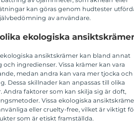
örbättring av ojämnheter, som akneärr eller
ätningar kan göras genom hudtester utförd
självbedömning av användare.
 olika ekologiska ansiktskräme
a ekologiska ansiktskrämer kan bland annat
g och ingredienser. Vissa krämer kan vara
ande, medan andra kan vara mer tjocka och
. Dessa skillnader kan anpassas till olika
 Andra faktorer som kan skilja sig är doft,
ningsmetoder. Vissa ekologiska ansiktskräme
vänliga eller cruelty-free, vilket är viktigt fö
kter som är etiskt framställda.