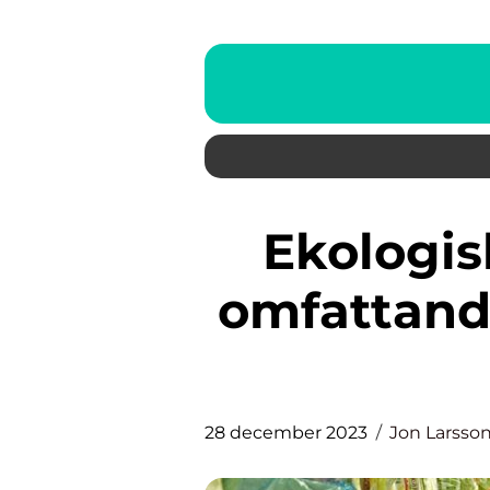
Ekologisk ansiktskräm: En
omfattande
28 december 2023
Jon Larsso