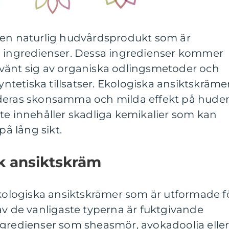
 en naturlig hudvårdsprodukt som är
a ingredienser. Dessa ingredienser kommer
vänt sig av organiska odlingsmetoder och
syntetiska tillsatser. Ekologiska ansiktskräme
 deras skonsamma och milda effekt på hude
te innehåller skadliga kemikalier som kan
på lång sikt.
k ansiktskräm
ekologiska ansiktskrämer som är utformade f
av de vanligaste typerna är fuktgivande
ngredienser som sheasmör, avokadoolja elle