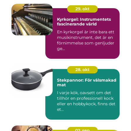
29. okt
Kyrkorgel: Instrumentets
fascinerande värld
En kyrkorgel är inte bara ett
musikinstrument, det är en
förnimmelse som genljuder
ge...
28. okt
Stekpannor: För välsmakad
mat
I varje kök, oavsett om det
tillhör en professionell kock
eller en hobbykock, finns det
et...
02. sep