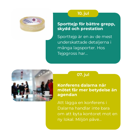
10. jul
Sporttejp för bättre grepp,
skydd och prestation
Sporttejp är en av de mest
underskattade detaljerna i
många lagsporter. Hos
Tejpgross har...
07. jul
Konferens dalarna när
mötet får mer betydelse än
agendan
Att lägga en konferens i
Dalarna handlar inte bara
om att byta kontoret mot en
ny lokal. Miljön påve...