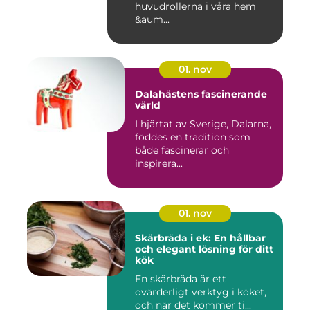
huvudrollerna i våra hem
&aum...
01. nov
Dalahästens fascinerande
värld
I hjärtat av Sverige, Dalarna,
föddes en tradition som
både fascinerar och
inspirera...
01. nov
Skärbräda i ek: En hållbar
och elegant lösning för ditt
kök
En skärbräda är ett
ovärderligt verktyg i köket,
och när det kommer ti...