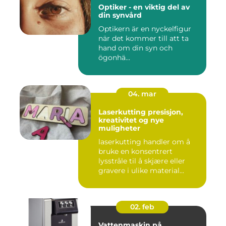
Optiker - en viktig del av
din synvård
Optikern är en nyckelfigur
när det kommer till att ta
hand om din syn och
ögonhä...
04. mar
Laserkutting presisjon,
kreativitet og nye
muligheter
laserkutting handler om å
bruke en konsentrert
lysstråle til å skjære eller
gravere i ulike material...
02. feb
Vattenmaskin på