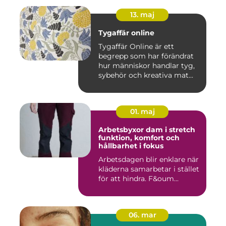
13. maj
Tygaffär online
Tygaffär Online är ett
begrepp som har förändrat
hur människor handlar tyg,
sybehör och kreativa mat...
01. maj
Arbetsbyxor dam i stretch
funktion, komfort och
hållbarhet i fokus
Arbetsdagen blir enklare när
kläderna samarbetar i stället
för att hindra. F&oum...
06. mar