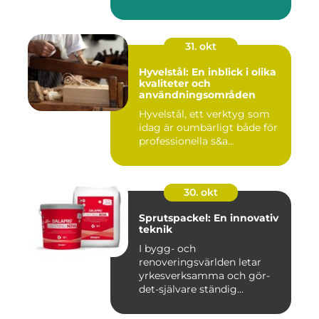
31. okt
Hyvelstål: En inblick i olika
kvaliteter och
användningsområden
Hyvelstål, ett verktyg som
idag är oumbärligt både för
professionella s&a...
30. okt
Sprutspackel: En innovativ
teknik
I bygg- och
renoveringsvärlden letar
yrkesverksamma och gör-
det-självare ständig...