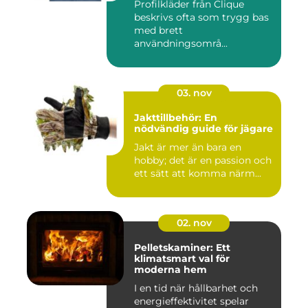
Profilkläder från Clique
beskrivs ofta som trygg bas
med brett
användningsområ...
03. nov
Jakttillbehör: En
nödvändig guide för jägare
Jakt är mer än bara en
hobby; det är en passion och
ett sätt att komma närm...
02. nov
Pelletskaminer: Ett
klimatsmart val för
moderna hem
I en tid när hållbarhet och
energieffektivitet spelar