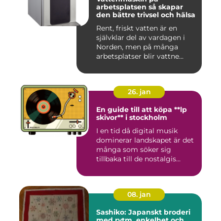
arbetsplatsen så skapar
den bättre trivsel och hälsa
Rent, friskt vatten är en
självklar del av vardagen i
Norden, men på många
arbetsplatser blir vattne...
26. jan
En guide till att köpa **lp
skivor** i stockholm
I en tid då digital musik
dominerar landskapet är det
många som söker sig
tillbaka till de nostalgis...
08. jan
Sashiko: Japanskt broderi
med rytm, enkelhet och