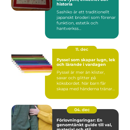
historia
Sashiko är ett traditionellt
japanskt broderi som förenar
funktion, estetik och
hantverkss...
11. dec
Pyssel som skapar lugn, lek
och lärande i vardagen
Pyssel är mer än klister,
saxar och glitter på
köksbordet. När barn får
skapa med händerna tränar
de...
04. dec
Förlovningsringar: En
genomtänkt guide till val,
material och stil