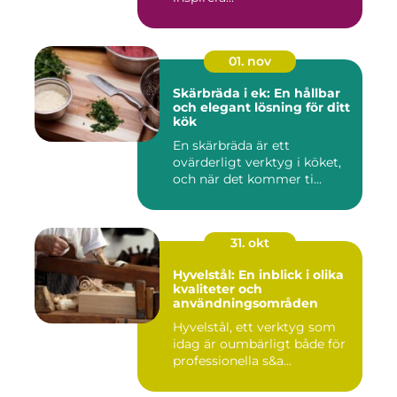
01. nov
Skärbräda i ek: En hållbar
och elegant lösning för ditt
kök
En skärbräda är ett
ovärderligt verktyg i köket,
och när det kommer ti...
31. okt
Hyvelstål: En inblick i olika
kvaliteter och
användningsområden
Hyvelstål, ett verktyg som
idag är oumbärligt både för
professionella s&a...