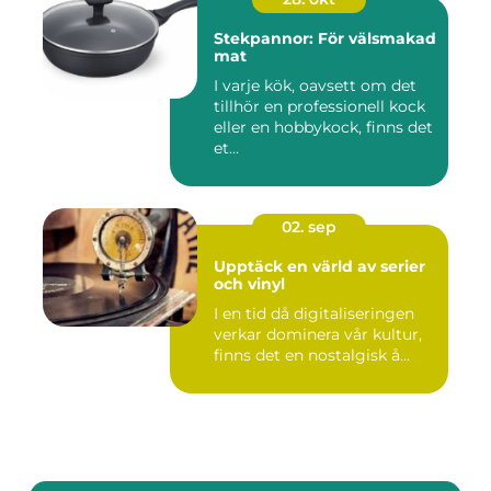
Stekpannor: För välsmakad
mat
I varje kök, oavsett om det
tillhör en professionell kock
eller en hobbykock, finns det
et...
02. sep
Upptäck en värld av serier
och vinyl
I en tid då digitaliseringen
verkar dominera vår kultur,
finns det en nostalgisk å...