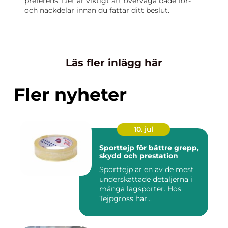
preferens. Det är viktigt att överväga både för-
och nackdelar innan du fattar ditt beslut.
Läs fler inlägg här
Fler nyheter
10. jul
Sporttejp för bättre grepp,
skydd och prestation
Sporttejp är en av de mest
underskattade detaljerna i
många lagsporter. Hos
Tejpgross har...