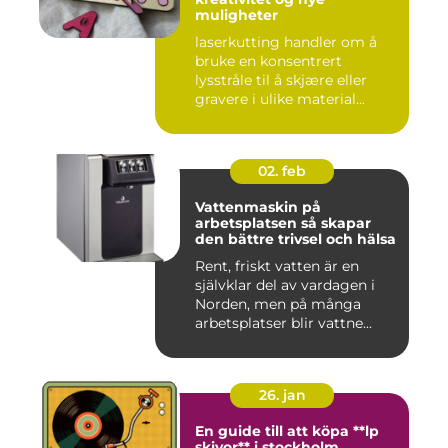
muligheter
laserkutting handler om å
bruke en konsentrert
lysstråle til å skjære eller
gravere i ulike material...
02. feb
Vattenmaskin på
arbetsplatsen så skapar
den bättre trivsel och hälsa
Rent, friskt vatten är en
självklar del av vardagen i
Norden, men på många
arbetsplatser blir vattne...
26. jan
En guide till att köpa **lp
skivor** i stockholm