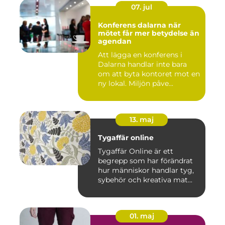
07. jul
Konferens dalarna när
mötet får mer betydelse än
agendan
Att lägga en konferens i
Dalarna handlar inte bara
om att byta kontoret mot en
ny lokal. Miljön påve...
13. maj
Tygaffär online
Tygaffär Online är ett
begrepp som har förändrat
hur människor handlar tyg,
sybehör och kreativa mat...
01. maj