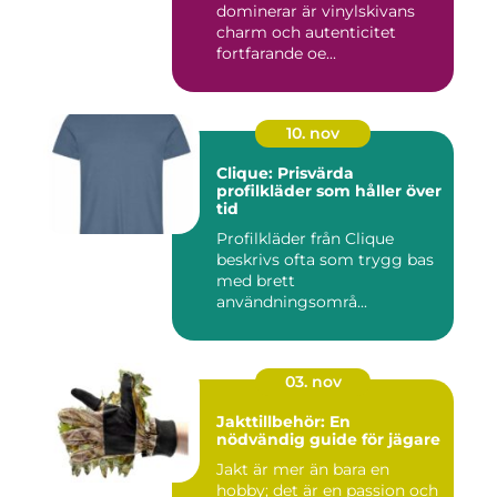
dominerar är vinylskivans
charm och autenticitet
fortfarande oe...
10. nov
Clique: Prisvärda
profilkläder som håller över
tid
Profilkläder från Clique
beskrivs ofta som trygg bas
med brett
användningsområ...
03. nov
Jakttillbehör: En
nödvändig guide för jägare
Jakt är mer än bara en
hobby; det är en passion och