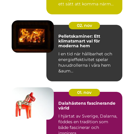
ett sätt att komma närm...
02. nov
Pelletskaminer: Ett
klimatsmart val för
moderna hem
I en tid när hållbarhet och
energieffektivitet spelar
huvudrollerna i våra hem
&aum...
01. nov
Dalahästens fascinerande
värld
I hjärtat av Sverige, Dalarna,
föddes en tradition som
både fascinerar och
inspirera...