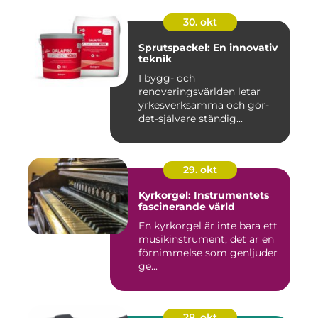
30. okt
Sprutspackel: En innovativ
teknik
I bygg- och
renoveringsvärlden letar
yrkesverksamma och gör-
det-självare ständig...
29. okt
Kyrkorgel: Instrumentets
fascinerande värld
En kyrkorgel är inte bara ett
musikinstrument, det är en
förnimmelse som genljuder
ge...
28. okt