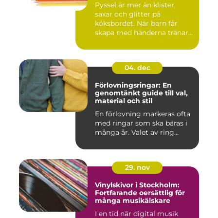
Pyssel är mer än klister,
saxar och glitter på
köksbordet. När barn får
skapa med händerna tränar
de...
04. dec
Förlovningsringar: En
genomtänkt guide till val,
material och stil
En förlovning markeras ofta
med ringar som ska bäras i
många år. Valet av ring...
29. nov
Vinylskivor i Stockholm:
Fortfarande oersättlig för
många musikälskare
I en tid när digital musik