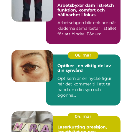
Arbetsbyxor dam i stretch
funktion, komfort och
hållbarhet i fokus
Arbetsdagen blir enklare när
kläderna samarbetar i stället
för att hindra. F&oum...
06. mar
Optiker - en viktig del av
din synvård
Optikern är en nyckelfigur
när det kommer till att ta
hand om din syn och
ögonhä...
04. mar
Laserkutting presisjon,
kreativitet og nye