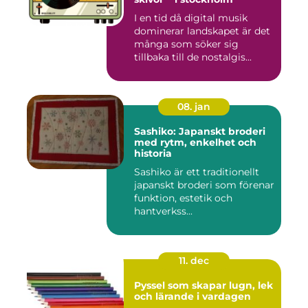
I en tid då digital musik
dominerar landskapet är det
många som söker sig
tillbaka till de nostalgis...
08. jan
Sashiko: Japanskt broderi
med rytm, enkelhet och
historia
Sashiko är ett traditionellt
japanskt broderi som förenar
funktion, estetik och
hantverkss...
11. dec
Pyssel som skapar lugn, lek
och lärande i vardagen