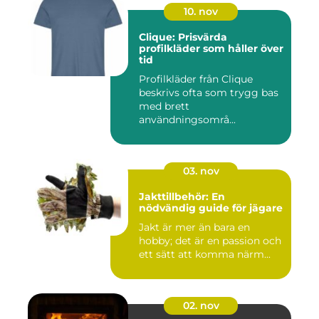
10. nov
Clique: Prisvärda
profilkläder som håller över
tid
Profilkläder från Clique
beskrivs ofta som trygg bas
med brett
användningsområ...
03. nov
Jakttillbehör: En
nödvändig guide för jägare
Jakt är mer än bara en
hobby; det är en passion och
ett sätt att komma närm...
02. nov