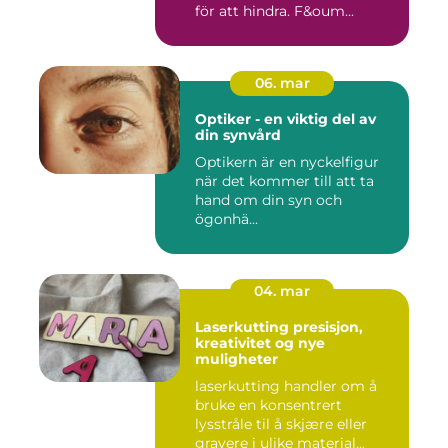
för att hindra. F&oum...
06. mar
Optiker - en viktig del av
din synvård
Optikern är en nyckelfigur
när det kommer till att ta
hand om din syn och
ögonhä...
04. mar
Laserkutting presisjon,
kreativitet og nye
muligheter
laserkutting handler om å
bruke en konsentrert
lysstråle til å skjære eller
gravere i ulike material...