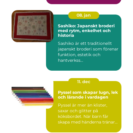
08. jan
Sashiko: Japanskt broderi
med rytm, enkelhet och
historia
Sashiko är ett traditionellt
japanskt broderi som förenar
funktion, estetik och
hantverkss...
11. dec
Pyssel som skapar lugn, lek
och lärande i vardagen
Pyssel är mer än klister,
saxar och glitter på
köksbordet. När barn får
skapa med händerna tränar
de...