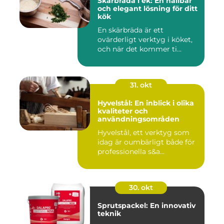
Skärbräda i ek: En hållbar
och elegant lösning för ditt
kök
En skärbräda är ett
ovärderligt verktyg i köket,
och när det kommer ti...
31. okt
Hyvelstål: En inblick i olika
kvaliteter och
användningsområden
Hyvelstål, ett verktyg som
idag är oumbärligt både för
professionella s&a...
30. okt
Sprutspackel: En innovativ
teknik