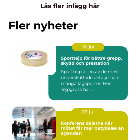
Läs fler inlägg här
Fler nyheter
10. jul
Sporttejp för bättre grepp,
skydd och prestation
Sporttejp är en av de mest
underskattade detaljerna i
många lagsporter. Hos
Tejpgross har...
07. jul
Konferens dalarna när
mötet får mer betydelse än
agendan