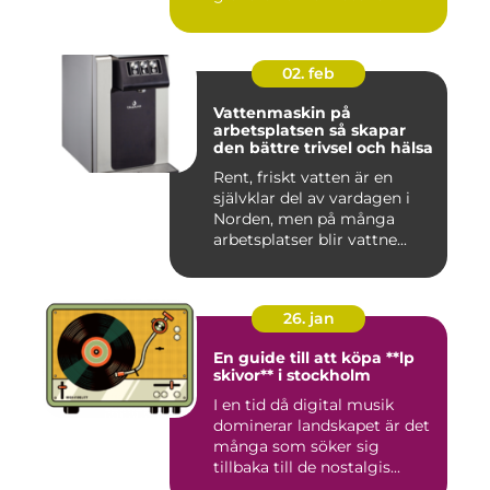
02. feb
Vattenmaskin på
arbetsplatsen så skapar
den bättre trivsel och hälsa
Rent, friskt vatten är en
självklar del av vardagen i
Norden, men på många
arbetsplatser blir vattne...
26. jan
En guide till att köpa **lp
skivor** i stockholm
I en tid då digital musik
dominerar landskapet är det
många som söker sig
tillbaka till de nostalgis...