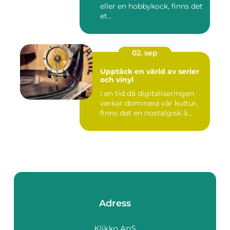
eller en hobbykock, finns det
et...
02. sep
Upptäck en värld av serier
och vinyl
I en tid då digitaliseringen
verkar dominera vår kultur,
finns det en nostalgisk å...
Adress