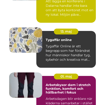
Att lägga en konferens i
Dalarna handlar inte bara
om att byta kontoret mot en
ny lokal. Miljön påve...
13. maj
Tygaffär online
Tygaffär Online är ett
begrepp som har förändrat
hur människor handlar tyg,
sybehör och kreativa mat...
01. maj
Arbetsbyxor dam i stretch
funktion, komfort och
hållbarhet i fokus
Arbetsdagen blir enklare när
kläderna samarbetar i stället