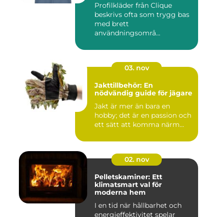
Profilkläder från Clique
beskrivs ofta som trygg bas
med brett
användningsområ...
03. nov
Jakttillbehör: En
nödvändig guide för jägare
Jakt är mer än bara en
hobby; det är en passion och
ett sätt att komma närm...
02. nov
Pelletskaminer: Ett
klimatsmart val för
moderna hem
I en tid när hållbarhet och
energieffektivitet spelar