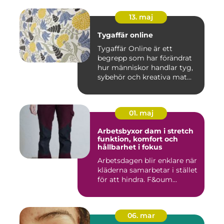
13. maj
Tygaffär online
Tygaffär Online är ett
begrepp som har förändrat
hur människor handlar tyg,
sybehör och kreativa mat...
01. maj
Arbetsbyxor dam i stretch
funktion, komfort och
hållbarhet i fokus
Arbetsdagen blir enklare när
kläderna samarbetar i stället
för att hindra. F&oum...
06. mar