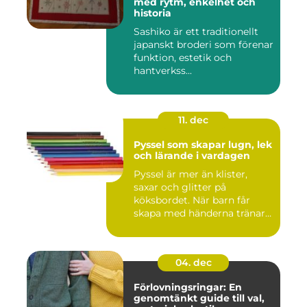
med rytm, enkelhet och
historia
Sashiko är ett traditionellt
japanskt broderi som förenar
funktion, estetik och
hantverkss...
11. dec
Pyssel som skapar lugn, lek
och lärande i vardagen
Pyssel är mer än klister,
saxar och glitter på
köksbordet. När barn får
skapa med händerna tränar
de...
04. dec
Förlovningsringar: En
genomtänkt guide till val,