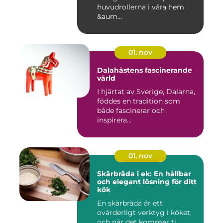
huvudrollerna i våra hem
&aum...
01. nov
Dalahästens fascinerande
värld
I hjärtat av Sverige, Dalarna,
föddes en tradition som
både fascinerar och
inspirera...
01. nov
Skärbräda i ek: En hållbar
och elegant lösning för ditt
kök
En skärbräda är ett
ovärderligt verktyg i köket,
och när det kommer ti...