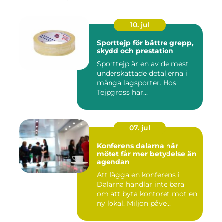
10. jul
Sporttejp för bättre grepp,
skydd och prestation
Sporttejp är en av de mest
underskattade detaljerna i
många lagsporter. Hos
Tejpgross har...
07. jul
Konferens dalarna när
mötet får mer betydelse än
agendan
Att lägga en konferens i
Dalarna handlar inte bara
om att byta kontoret mot en
ny lokal. Miljön påve...