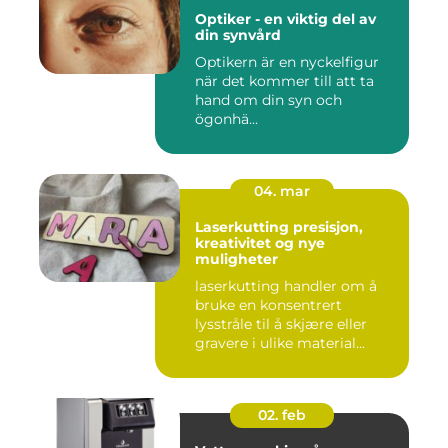
Optiker - en viktig del av
din synvård
Optikern är en nyckelfigur
när det kommer till att ta
hand om din syn och
ögonhä...
04. mar
Laserkutting presisjon,
kreativitet og nye
muligheter
laserkutting handler om å
bruke en konsentrert
lysstråle til å skjære eller
gravere i ulike material...
02. feb