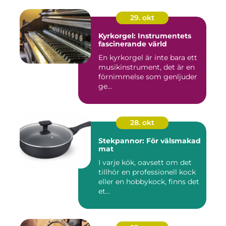
29. okt
Kyrkorgel: Instrumentets
fascinerande värld
En kyrkorgel är inte bara ett
musikinstrument, det är en
förnimmelse som genljuder
ge...
28. okt
Stekpannor: För välsmakad
mat
I varje kök, oavsett om det
tillhör en professionell kock
eller en hobbykock, finns det
et...