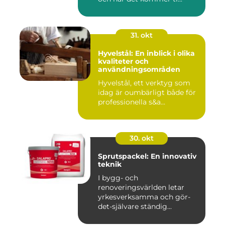
31. okt
Hyvelstål: En inblick i olika
kvaliteter och
användningsområden
Hyvelstål, ett verktyg som
idag är oumbärligt både för
professionella s&a...
30. okt
Sprutspackel: En innovativ
teknik
I bygg- och
renoveringsvärlden letar
yrkesverksamma och gör-
det-självare ständig...