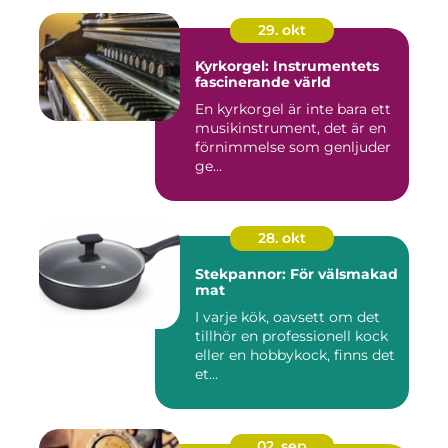
29. okt
Kyrkorgel: Instrumentets
fascinerande värld
En kyrkorgel är inte bara ett
musikinstrument, det är en
förnimmelse som genljuder
ge...
28. okt
Stekpannor: För välsmakad
mat
I varje kök, oavsett om det
tillhör en professionell kock
eller en hobbykock, finns det
et...
02. sep