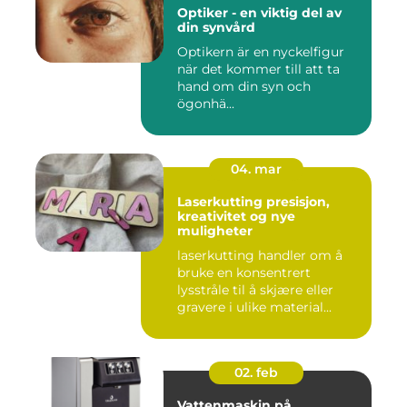
Optiker - en viktig del av
din synvård
Optikern är en nyckelfigur
när det kommer till att ta
hand om din syn och
ögonhä...
04. mar
Laserkutting presisjon,
kreativitet og nye
muligheter
laserkutting handler om å
bruke en konsentrert
lysstråle til å skjære eller
gravere i ulike material...
02. feb
Vattenmaskin på