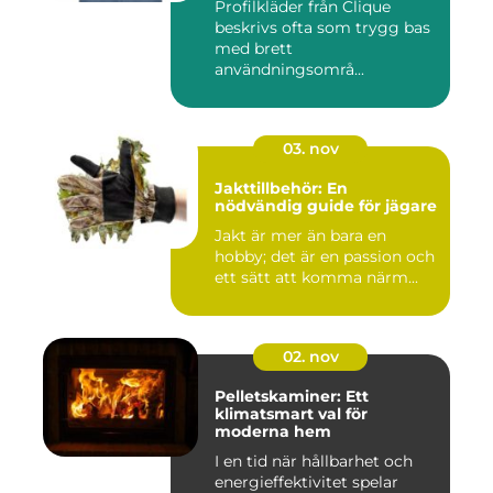
Profilkläder från Clique
beskrivs ofta som trygg bas
med brett
användningsområ...
03. nov
Jakttillbehör: En
nödvändig guide för jägare
Jakt är mer än bara en
hobby; det är en passion och
ett sätt att komma närm...
02. nov
Pelletskaminer: Ett
klimatsmart val för
moderna hem
I en tid när hållbarhet och
energieffektivitet spelar