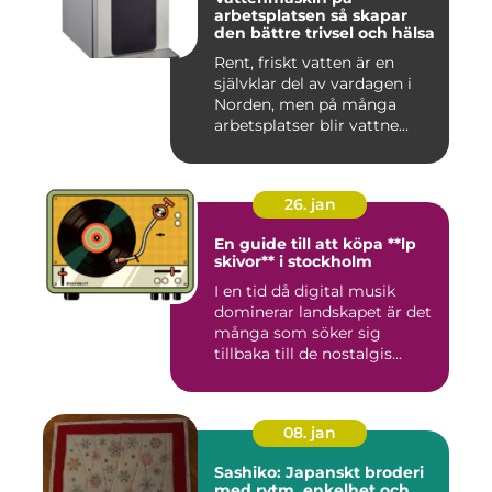
arbetsplatsen så skapar
den bättre trivsel och hälsa
Rent, friskt vatten är en
självklar del av vardagen i
Norden, men på många
arbetsplatser blir vattne...
26. jan
En guide till att köpa **lp
skivor** i stockholm
I en tid då digital musik
dominerar landskapet är det
många som söker sig
tillbaka till de nostalgis...
08. jan
Sashiko: Japanskt broderi
med rytm, enkelhet och