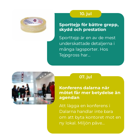
10. jul
Sporttejp för bättre grepp,
skydd och prestation
Sporttejp är en av de mest
underskattade detaljerna i
många lagsporter. Hos
Tejpgross har...
07. jul
Konferens dalarna när
mötet får mer betydelse än
agendan
Att lägga en konferens i
Dalarna handlar inte bara
om att byta kontoret mot en
ny lokal. Miljön påve...