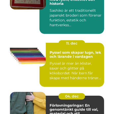
historia
Sashiko är ett traditionellt
japanskt broderi som förenar
funktion, estetik och
hantverkss...
11. dec
Pyssel som skapar lugn, lek
och lärande i vardagen
Pyssel är mer än klister,
saxar och glitter på
köksbordet. När barn får
skapa med händerna tränar
de...
04. dec
Förlovningsringar: En
genomtänkt guide till val,
material och stil