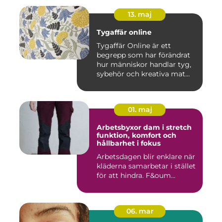
13. maj
Tygaffär online
Tygaffär Online är ett
begrepp som har förändrat
hur människor handlar tyg,
sybehör och kreativa mat...
01. maj
Arbetsbyxor dam i stretch
funktion, komfort och
hållbarhet i fokus
Arbetsdagen blir enklare när
kläderna samarbetar i stället
för att hindra. F&oum...
06. mar