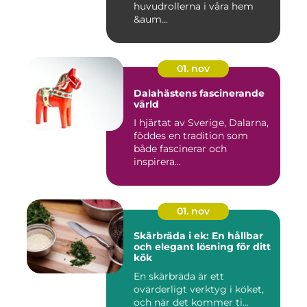
huvudrollerna i våra hem
&aum...
01. nov
Dalahästens fascinerande
värld
I hjärtat av Sverige, Dalarna,
föddes en tradition som
både fascinerar och
inspirera...
01. nov
Skärbräda i ek: En hållbar
och elegant lösning för ditt
kök
En skärbräda är ett
ovärderligt verktyg i köket,
och när det kommer ti...