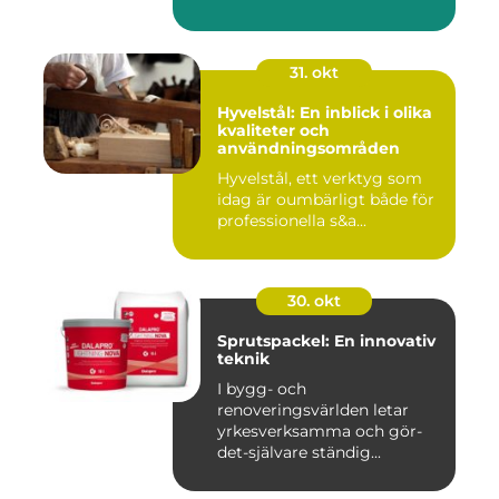
31. okt
Hyvelstål: En inblick i olika
kvaliteter och
användningsområden
Hyvelstål, ett verktyg som
idag är oumbärligt både för
professionella s&a...
30. okt
Sprutspackel: En innovativ
teknik
I bygg- och
renoveringsvärlden letar
yrkesverksamma och gör-
det-självare ständig...