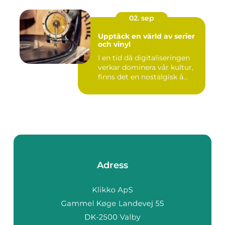
02. sep
Upptäck en värld av serier
och vinyl
I en tid då digitaliseringen
verkar dominera vår kultur,
finns det en nostalgisk å...
Adress