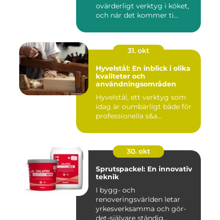
ovärderligt verktyg i köket,
och när det kommer ti...
31. okt
Hyvelstål: En inblick i olika
kvaliteter och
användningsområden
Hyvelstål, ett verktyg som
idag är oumbärligt både för
professionella s&a...
30. okt
Sprutspackel: En innovativ
teknik
I bygg- och
renoveringsvärlden letar
yrkesverksamma och gör-
det-självare ständig...