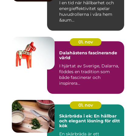
I en tid när hållbarhet och
energieffektivitet spelar
huvudrollerna i våra hem
&aum...
01. nov
Dalahästens fascinerande
värld
I hjärtat av Sverige, Dalarna,
föddes en tradition som
både fascinerar och
inspirera...
01. nov
Skärbräda i ek: En hållbar
och elegant lösning för ditt
kök
En skärbräda är ett