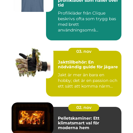
profilkläder som håller över
tid
Profilkläder från Clique
beskrivs ofta som trygg bas
med brett
användningsområ...
03. nov
Jakttillbehör: En
nödvändig guide för jägare
Jakt är mer än bara en
hobby; det är en passion och
ett sätt att komma närm...
02. nov
Pelletskaminer: Ett
klimatsmart val för
moderna hem