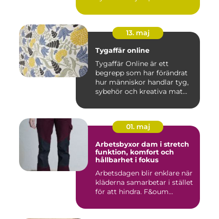
13. maj
Tygaffär online
Tygaffär Online är ett
begrepp som har förändrat
hur människor handlar tyg,
sybehör och kreativa mat...
01. maj
Arbetsbyxor dam i stretch
funktion, komfort och
hållbarhet i fokus
Arbetsdagen blir enklare när
kläderna samarbetar i stället
för att hindra. F&oum...