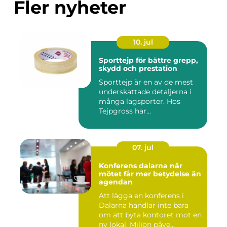
Fler nyheter
10. jul
Sporttejp för bättre grepp,
skydd och prestation
Sporttejp är en av de mest
underskattade detaljerna i
många lagsporter. Hos
Tejpgross har...
07. jul
Konferens dalarna när
mötet får mer betydelse än
agendan
Att lägga en konferens i
Dalarna handlar inte bara
om att byta kontoret mot en
ny lokal. Miljön påve...