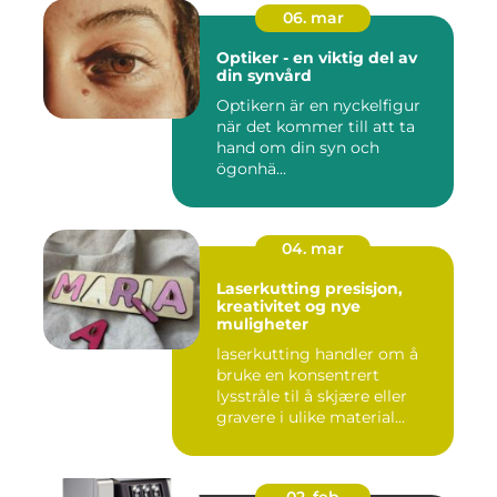
06. mar
Optiker - en viktig del av
din synvård
Optikern är en nyckelfigur
när det kommer till att ta
hand om din syn och
ögonhä...
04. mar
Laserkutting presisjon,
kreativitet og nye
muligheter
laserkutting handler om å
bruke en konsentrert
lysstråle til å skjære eller
gravere i ulike material...