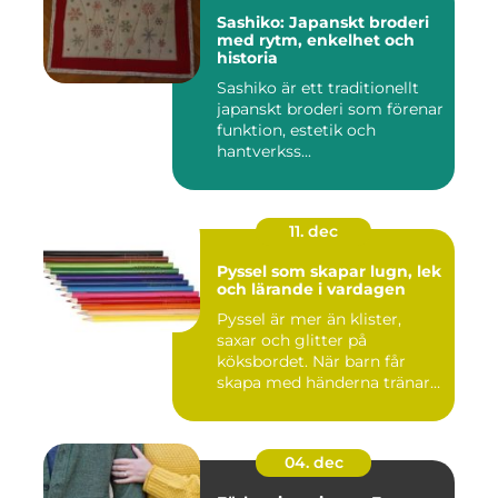
Sashiko: Japanskt broderi
med rytm, enkelhet och
historia
Sashiko är ett traditionellt
japanskt broderi som förenar
funktion, estetik och
hantverkss...
11. dec
Pyssel som skapar lugn, lek
och lärande i vardagen
Pyssel är mer än klister,
saxar och glitter på
köksbordet. När barn får
skapa med händerna tränar
de...
04. dec