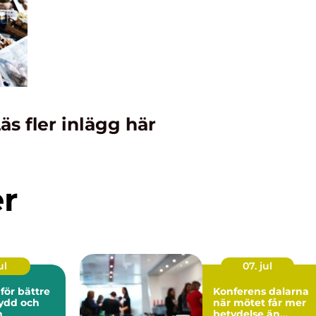
äs fler inlägg här
er
ul
07. jul
för bättre
Konferens dalarna
ydd och
när mötet får mer
n
betydelse än