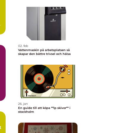
ot
02. feb
Vattenmaskin på arbetsplatsen så
skapar den bättre trivsel och hälsa
26. jan
En guide till att köpa **lp skivor** i
stockholm
t