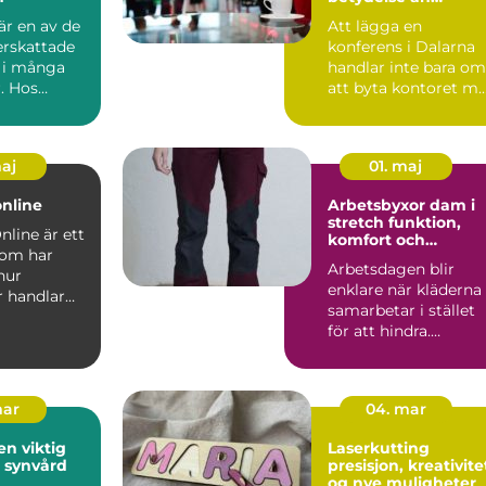
agendan
är en av de
Att lägga en
rskattade
konferens i Dalarna
a i många
handlar inte bara om
. Hos
att byta kontoret m
ar...
en ny lokal. Miljön
påve...
maj
01. maj
online
Arbetsbyxor dam i
stretch funktion,
nline är ett
komfort och
som har
hållbarhet i fokus
Arbetsdagen blir
hur
enklare när kläderna
 handlar
samarbetar i stället
hör och
för att hindra.
t...
F&oum...
mar
04. mar
en viktig
Laserkutting
n synvård
presisjon, kreativite
og nye muligheter