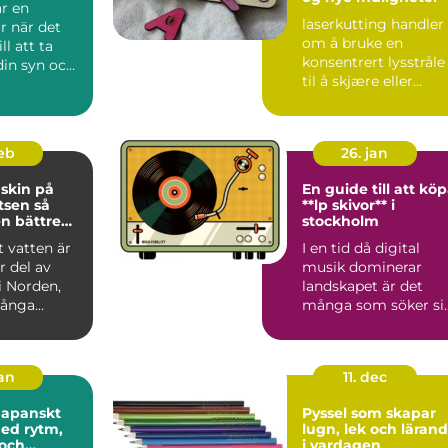
är en
laserkutting handler
r när det
om å bruke en
l att ta
konsentrert lysstråle
in syn och
til å skjære eller
gravere i ulike
material...
feb
26. jan
skin på
En guide till att kö
sen så
**lp skivor** i
n bättre
stockholm
h hälsa
t vatten är
I en tid då digital
r del av
musik dominerar
i Norden,
landskapet är det
ånga
många som söker si
ser blir
tillbaka till de
nostalgis...
jan
11. dec
Japanskt
Pyssel som skapar
ed rytm,
lugn, lek och läran
 och
i vardagen