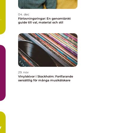
04. dec
.
Förlovningsringar: En genomtänkt
guide till val, material och stil
r
a
29. nov
Vinylskivor i Stockholm: Fortfarande
oersättlig för många musikälskare
r