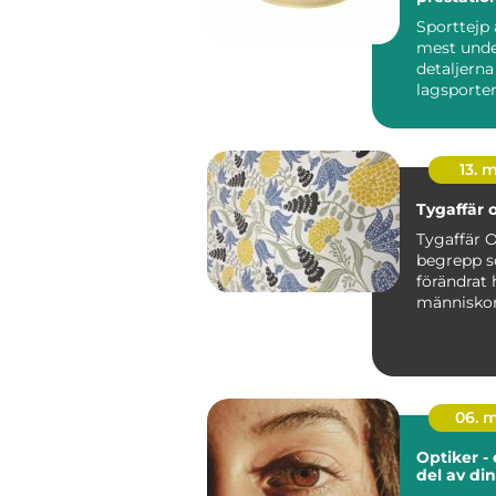
Sporttejp 
mest unde
detaljern
lagsporter
Tejpgross h
13. 
Tygaffär 
Tygaffär O
begrepp 
förändrat 
människor
tyg, sybe
kreativa ma
06. 
Optiker - 
del av di