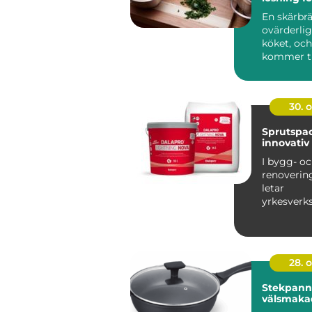
En skärbrä
ovärderlig
köket, och
kommer ti.
30. 
Sprutspac
innovativ
I bygg- o
renoverin
letar
yrkesver
gör-det-sj
ständig...
28. 
Stekpanno
välsmaka