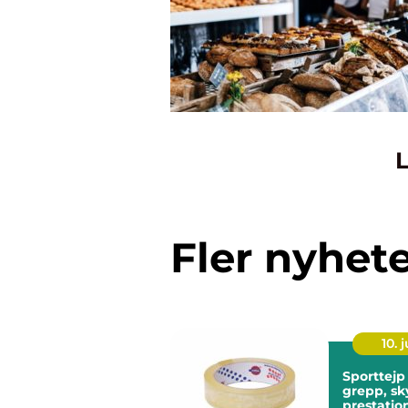
L
Fler nyhet
10. j
Sporttejp 
grepp, sk
prestatio