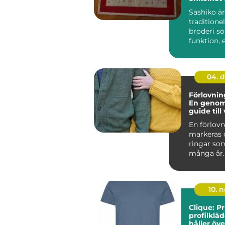
historia
Sashiko är
traditione
broderi s
funktion, 
hantverkss.
04. 
Förlovnin
En genom
guide till 
material o
En förlov
markeras 
ringar som
många år.
ring...
10. 
Clique: P
profilklä
håller öve