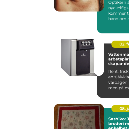
Optikern 
nyckelfigu
kommer til
hand om d
ögonhä...
02. 
Vattenma
arbetsplat
skapar de
trivsel oc
Rent, frisk
en självkla
vardagen 
men på m
arbetsplat
vattne...
08. 
Sashiko: 
broderi m
enkelhet