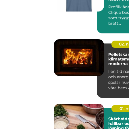
Profilkläd
Clique bes
som tryg
brett
användnin
02. 
Pelletska
klimatsma
moderna
I en tid nä
och energi
spelar huv
våra hem 
01. 
Skärbräda
hållbar o
lösning fö