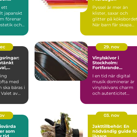
 ett
Pyssel är mer än
llt japanskt
klister, saxar och
om förenar
glitter på köksbordet
estetik och
När barn får skapa
..
med händerna träna
de...
dec
29. nov
gsringar:
Vinylskivor i
tänkt
Stockholm:
val,
Fortfarande
ch stil
oersättlig för mång
ning
I en tid när digital
musikälskare
ofta med
musik dominerar är
 ska bäras i
vinylskivans charm
 Valet av
och autenticitet
fortfarande oe...
nov
03. nov
risvärda
Jakttillbehör: En
der som
nödvändig guide fö
r tid
jägare