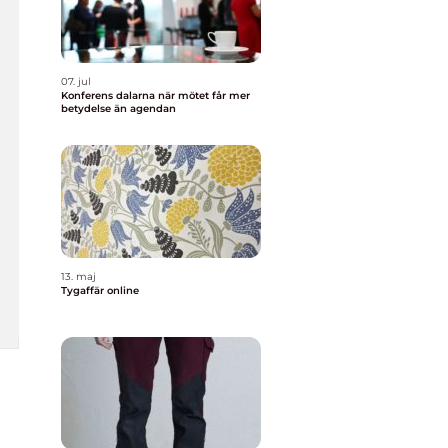
07. jul
Konferens dalarna när mötet får mer
betydelse än agendan
13. maj
Tygaffär online