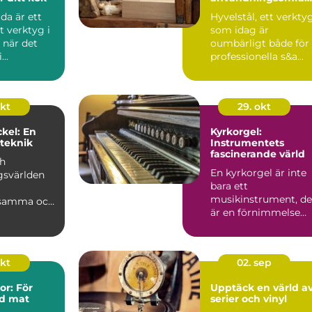
n
da är ett
Hyvelstål, ett verkty
t verktyg i
som idag är
 när det
oumbärligt både för
..
professionella s&a...
okt
29. okt
kel: En
Kyrkorgel:
 teknik
Instrumentets
fascinerande värld
ch
En kyrkorgel är inte
gsvärlden
bara ett
musikinstrument, de
ksamma och
är en förnimmelse
älvare
som genljuder ge...
okt
02. sep
r: För
Upptäck en värld a
d mat
serier och vinyl