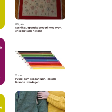
08. jan
Sashiko: Japanskt broderi med rytm,
enkelhet och historia
pa
11. dec
g
Pyssel som skapar lugn, lek och
lärande i vardagen
de