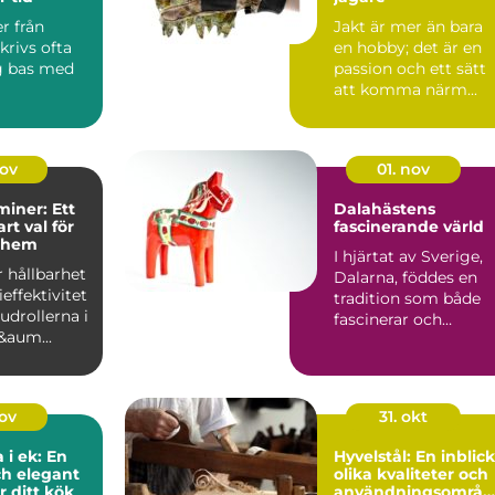
er från
Jakt är mer än bara
krivs ofta
en hobby; det är en
g bas med
passion och ett sätt
att komma närm...
gsområ...
nov
01. nov
miner: Ett
Dalahästens
rt val för
fascinerande värld
 hem
I hjärtat av Sverige,
r hållbarhet
Dalarna, föddes en
effektivitet
tradition som både
udrollerna i
fascinerar och
&aum...
inspirera...
nov
31. okt
 i ek: En
Hyvelstål: En inblick
ch elegant
olika kvaliteter och
r ditt kök
användningsområd