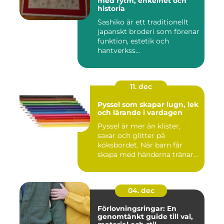
med rytm, enkelhet och
historia
Sashiko är ett traditionellt
japanskt broderi som förenar
funktion, estetik och
hantverkss...
11. dec
Pyssel som skapar lugn, lek
och lärande i vardagen
Pyssel är mer än klister,
saxar och glitter på
köksbordet. När barn får
skapa med händerna tränar
de...
04. dec
Förlovningsringar: En
genomtänkt guide till val,