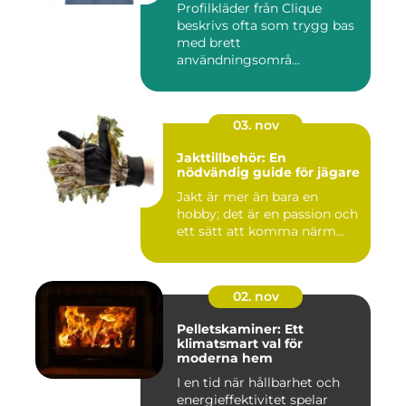
Profilkläder från Clique
beskrivs ofta som trygg bas
med brett
användningsområ...
03. nov
Jakttillbehör: En
nödvändig guide för jägare
Jakt är mer än bara en
hobby; det är en passion och
ett sätt att komma närm...
02. nov
Pelletskaminer: Ett
klimatsmart val för
moderna hem
I en tid när hållbarhet och
energieffektivitet spelar