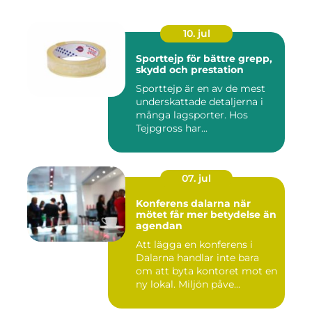
10. jul
Sporttejp för bättre grepp,
skydd och prestation
Sporttejp är en av de mest
underskattade detaljerna i
många lagsporter. Hos
Tejpgross har...
07. jul
Konferens dalarna när
mötet får mer betydelse än
agendan
Att lägga en konferens i
Dalarna handlar inte bara
om att byta kontoret mot en
ny lokal. Miljön påve...