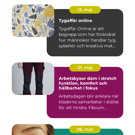
13. maj
Tygaffär online
Tygaffär Online är ett
begrepp som har förändrat
hur människor handlar tyg,
sybehör och kreativa mat...
01. maj
Arbetsbyxor dam i stretch
funktion, komfort och
hållbarhet i fokus
Arbetsdagen blir enklare när
kläderna samarbetar i stället
för att hindra. F&oum...
06. mar