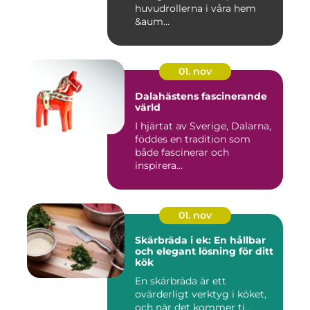
huvudrollerna i våra hem
&aum...
01. nov
Dalahästens fascinerande
värld
I hjärtat av Sverige, Dalarna,
föddes en tradition som
både fascinerar och
inspirera...
01. nov
Skärbräda i ek: En hållbar
och elegant lösning för ditt
kök
En skärbräda är ett
ovärderligt verktyg i köket,
och när det kommer ti...