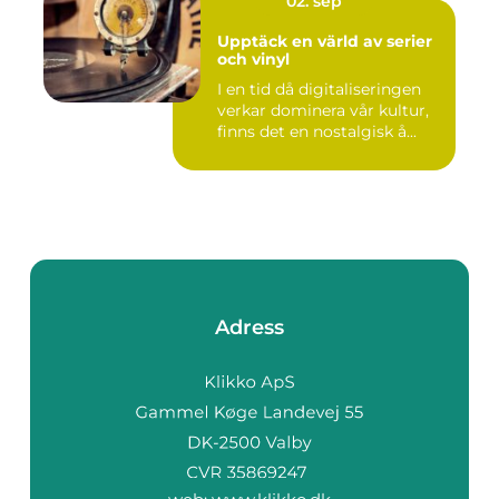
02. sep
Upptäck en värld av serier
och vinyl
I en tid då digitaliseringen
verkar dominera vår kultur,
finns det en nostalgisk å...
Adress