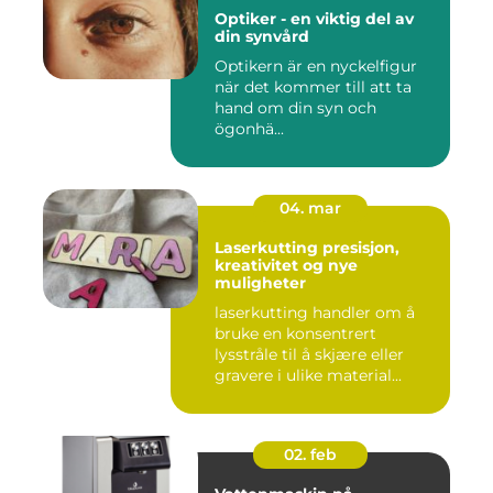
Optiker - en viktig del av
din synvård
Optikern är en nyckelfigur
när det kommer till att ta
hand om din syn och
ögonhä...
04. mar
Laserkutting presisjon,
kreativitet og nye
muligheter
laserkutting handler om å
bruke en konsentrert
lysstråle til å skjære eller
gravere i ulike material...
02. feb