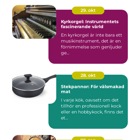
29. okt
Kyrkorgel: Instrumentets
fascinerande värld
En kyrkorgel är inte bara ett
musikinstrument, det är en
förnimmelse som genljuder
ge...
28. okt
Stekpannor: För välsmakad
mat
I varje kök, oavsett om det
tillhör en professionell kock
eller en hobbykock, finns det
et...