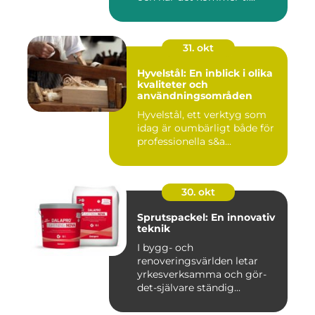
31. okt
Hyvelstål: En inblick i olika
kvaliteter och
användningsområden
Hyvelstål, ett verktyg som
idag är oumbärligt både för
professionella s&a...
30. okt
Sprutspackel: En innovativ
teknik
I bygg- och
renoveringsvärlden letar
yrkesverksamma och gör-
det-självare ständig...