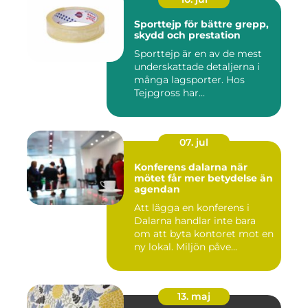
Sporttejp för bättre grepp,
skydd och prestation
Sporttejp är en av de mest
underskattade detaljerna i
många lagsporter. Hos
Tejpgross har...
07. jul
Konferens dalarna när
mötet får mer betydelse än
agendan
Att lägga en konferens i
Dalarna handlar inte bara
om att byta kontoret mot en
ny lokal. Miljön påve...
13. maj