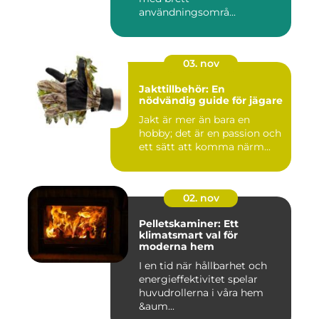
användningsområ...
03. nov
Jakttillbehör: En
nödvändig guide för jägare
Jakt är mer än bara en
hobby; det är en passion och
ett sätt att komma närm...
02. nov
Pelletskaminer: Ett
klimatsmart val för
moderna hem
I en tid när hållbarhet och
energieffektivitet spelar
huvudrollerna i våra hem
&aum...