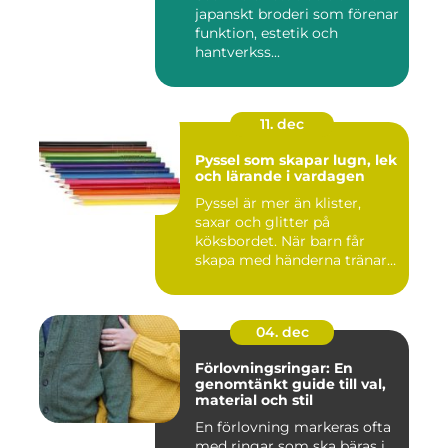
japanskt broderi som förenar
funktion, estetik och
hantverkss...
11. dec
Pyssel som skapar lugn, lek
och lärande i vardagen
Pyssel är mer än klister,
saxar och glitter på
köksbordet. När barn får
skapa med händerna tränar
de...
04. dec
Förlovningsringar: En
genomtänkt guide till val,
material och stil
En förlovning markeras ofta
med ringar som ska bäras i