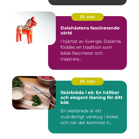
01. nov
Dalahästens fascinerande
värld
I hjärtat av Sverige, Dalarna,
föddes en tradition som
både fascinerar och
inspirera...
01. nov
Skärbräda i ek: En hållbar
och elegant lösning för ditt
kök
En skärbräda är ett
ovärderligt verktyg i köket,
och när det kommer ti...