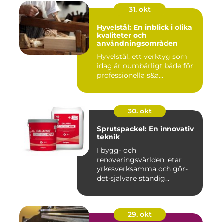
31. okt
Hyvelstål: En inblick i olika
kvaliteter och
användningsområden
Hyvelstål, ett verktyg som
idag är oumbärligt både för
professionella s&a...
30. okt
Sprutspackel: En innovativ
teknik
I bygg- och
renoveringsvärlden letar
yrkesverksamma och gör-
det-självare ständig...
29. okt