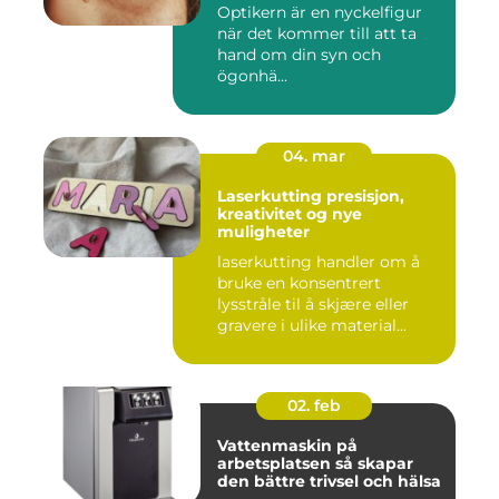
Optikern är en nyckelfigur
när det kommer till att ta
hand om din syn och
ögonhä...
04. mar
Laserkutting presisjon,
kreativitet og nye
muligheter
laserkutting handler om å
bruke en konsentrert
lysstråle til å skjære eller
gravere i ulike material...
02. feb
Vattenmaskin på
arbetsplatsen så skapar
den bättre trivsel och hälsa