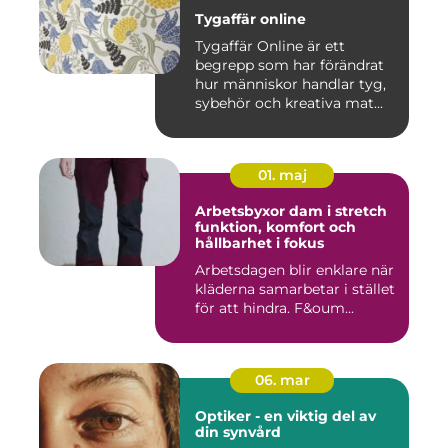
Tygaffär online
Tygaffär Online är ett
begrepp som har förändrat
hur människor handlar tyg,
sybehör och kreativa mat...
01. maj
Arbetsbyxor dam i stretch
funktion, komfort och
hållbarhet i fokus
Arbetsdagen blir enklare när
kläderna samarbetar i stället
för att hindra. F&oum...
06. mar
Optiker - en viktig del av
din synvård