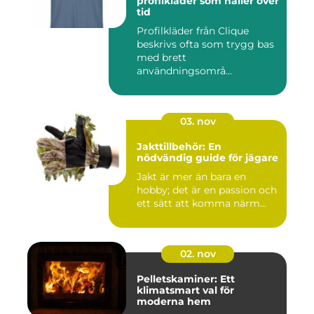
profilkläder som håller över
tid
Profilkläder från Clique
beskrivs ofta som trygg bas
med brett
användningsområ...
03. nov
Jakttillbehör: En
nödvändig guide för jägare
Jakt är mer än bara en
hobby; det är en passion och
ett sätt att komma närm...
02. nov
Pelletskaminer: Ett
klimatsmart val för
moderna hem