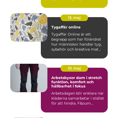
13. maj
Tygaffär online
Tygaffär Online är ett
begrepp som har förändrat
hur människor handlar tyg,
sybehör och kreativa mat...
01. maj
Arbetsbyxor dam i stretch
funktion, komfort och
hållbarhet i fokus
Arbetsdagen blir enklare när
kläderna samarbetar i stället
för att hindra. F&oum...