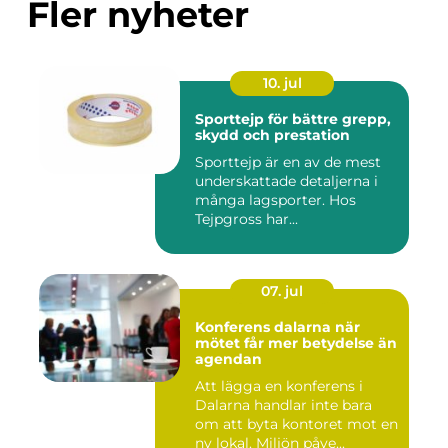
Fler nyheter
10. jul
Sporttejp för bättre grepp,
skydd och prestation
Sporttejp är en av de mest
underskattade detaljerna i
många lagsporter. Hos
Tejpgross har...
07. jul
Konferens dalarna när
mötet får mer betydelse än
agendan
Att lägga en konferens i
Dalarna handlar inte bara
om att byta kontoret mot en
ny lokal. Miljön påve...