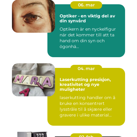
06. mar
Optiker - en viktig del av
din synvård
Optikern är en nyckelfigur
när det kommer till att ta
hand om din syn och
ögonhä...
04. mar
Laserkutting presisjon,
kreativitet og nye
muligheter
laserkutting handler om å
bruke en konsentrert
lysstråle til å skjære eller
gravere i ulike material...