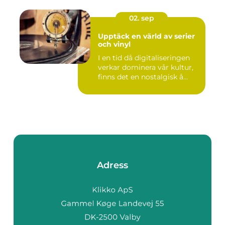
02. sep
Upptäck en värld av serier
och vinyl
I en tid då digitaliseringen
verkar dominera vår kultur,
finns det en nostalgisk å...
Adress