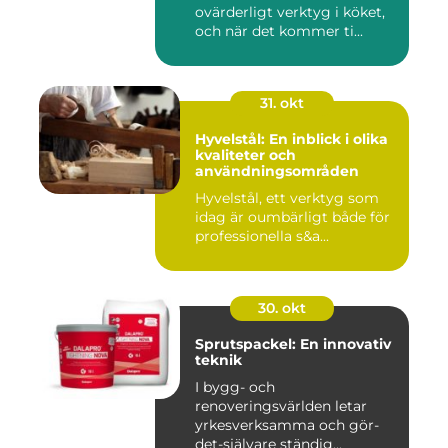
ovärderligt verktyg i köket,
och när det kommer ti...
31. okt
Hyvelstål: En inblick i olika
kvaliteter och
användningsområden
Hyvelstål, ett verktyg som
idag är oumbärligt både för
professionella s&a...
30. okt
Sprutspackel: En innovativ
teknik
I bygg- och
renoveringsvärlden letar
yrkesverksamma och gör-
det-självare ständig...