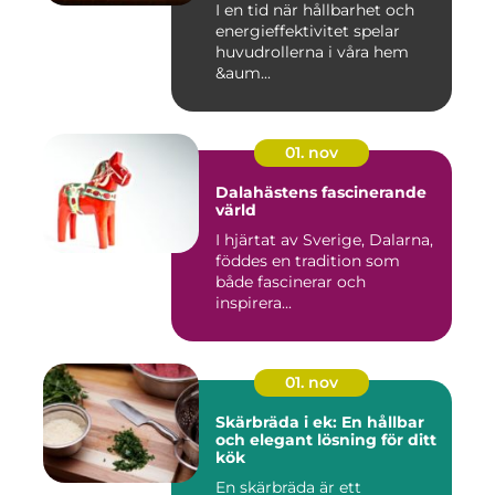
I en tid när hållbarhet och
energieffektivitet spelar
huvudrollerna i våra hem
&aum...
01. nov
Dalahästens fascinerande
värld
I hjärtat av Sverige, Dalarna,
föddes en tradition som
både fascinerar och
inspirera...
01. nov
Skärbräda i ek: En hållbar
och elegant lösning för ditt
kök
En skärbräda är ett