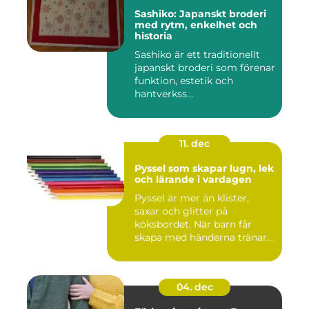
Sashiko: Japanskt broderi
med rytm, enkelhet och
historia
Sashiko är ett traditionellt
japanskt broderi som förenar
funktion, estetik och
hantverkss...
11. dec
Pyssel som skapar lugn, lek
och lärande i vardagen
Pyssel är mer än klister,
saxar och glitter på
köksbordet. När barn får
skapa med händerna tränar
de...
04. dec