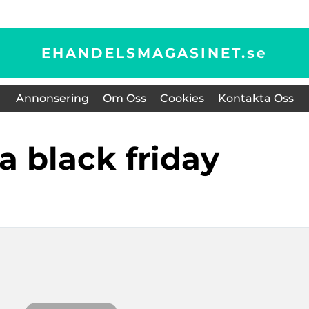
EHANDELSMAGASINET.
se
Annonsering
Om Oss
Cookies
Kontakta Oss
ka black friday