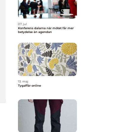
07. jul
Konferens dalarna när mötet får mer
betydelse än agendan
13. maj
Tygaffär online