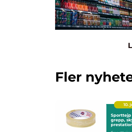
L
Fler nyhet
10. j
Sporttejp 
grepp, sk
prestatio