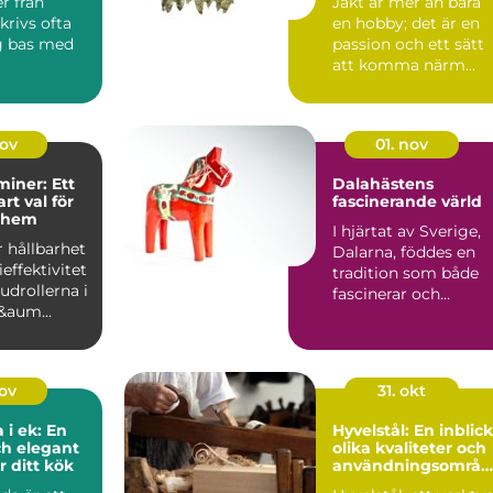
er från
Jakt är mer än bara
krivs ofta
en hobby; det är en
g bas med
passion och ett sätt
att komma närm...
gsområ...
nov
01. nov
miner: Ett
Dalahästens
rt val för
fascinerande värld
 hem
I hjärtat av Sverige,
r hållbarhet
Dalarna, föddes en
effektivitet
tradition som både
udrollerna i
fascinerar och
&aum...
inspirera...
nov
31. okt
 i ek: En
Hyvelstål: En inblick
ch elegant
olika kvaliteter och
r ditt kök
användningsområd
n