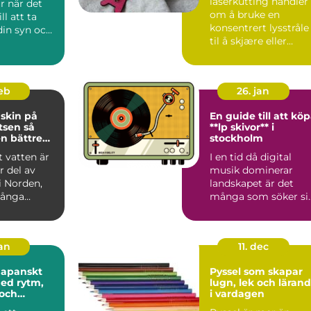
laserkutting handler
r när det
om å bruke en
l att ta
konsentrert lysstråle
in syn och
til å skjære eller
gravere i ulike
material...
feb
26. jan
skin på
En guide till att kö
sen så
**lp skivor** i
n bättre
stockholm
h hälsa
t vatten är
I en tid då digital
r del av
musik dominerar
i Norden,
landskapet är det
ånga
många som söker si
ser blir
tillbaka till de
nostalgis...
jan
11. dec
Japanskt
Pyssel som skapar
ed rytm,
lugn, lek och läran
 och
i vardagen