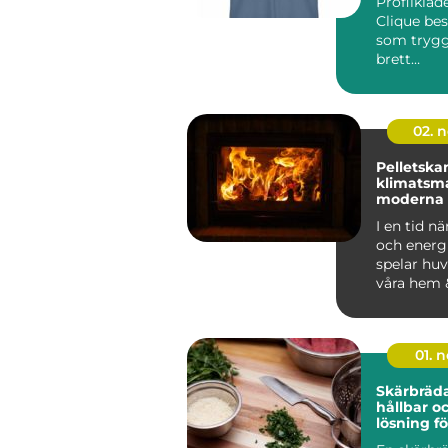
Profilkläd
Clique bes
som tryg
brett
användnin
02. 
Pelletska
klimatsma
moderna
I en tid nä
och energi
spelar huv
våra hem 
01. 
Skärbräda
hållbar o
lösning fö