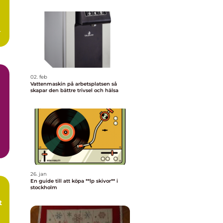
ot
02. feb
Vattenmaskin på arbetsplatsen så
skapar den bättre trivsel och hälsa
26. jan
En guide till att köpa **lp skivor** i
stockholm
t