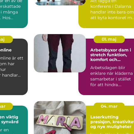
är en av de
Att lägga en
rskattade
konferens i Dalarna
a i många
handlar inte bara om
. Hos
att byta kontoret m
ar...
en ny lokal. Miljön
påve...
maj
01. maj
online
Arbetsbyxor dam i
stretch funktion,
nline är ett
komfort och
som har
hållbarhet i fokus
Arbetsdagen blir
hur
enklare när kläderna
 handlar
samarbetar i stället
hör och
för att hindra.
t...
F&oum...
mar
04. mar
en viktig
Laserkutting
n synvård
presisjon, kreativite
og nye muligheter
är en