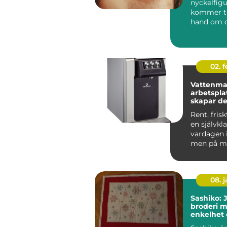
nyckelfigu
kommer til
hand om d
ögonhä...
02. 
Vattenma
arbetsplat
skapar de
trivsel oc
Rent, frisk
en självkla
vardagen 
men på m
arbetsplat
vattne...
08. 
Sashiko: 
broderi m
enkelhet
historia