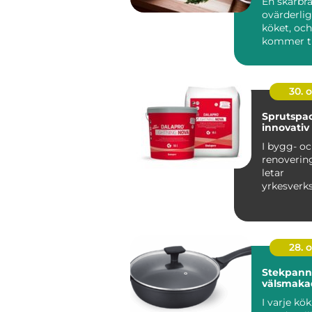
En skärbrä
ovärderlig
köket, och
kommer ti.
30. 
Sprutspac
innovativ
I bygg- o
renoverin
letar
yrkesver
gör-det-sj
ständig...
28. 
Stekpanno
välsmaka
I varje kök