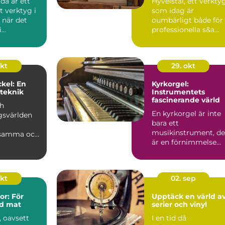
da är ett
Hyvelstål, ett verkty
t verktyg i
som idag är
 när det
oumbärligt både för
..
professionella s&a...
okt
29. okt
kel: En
Kyrkorgel:
 teknik
Instrumentets
fascinerande värld
ch
En kyrkorgel är inte
gsvärlden
bara ett
musikinstrument, de
ksamma och
är en förnimmelse
älvare
som genljuder ge...
okt
02. sep
r: För
Upptäck en värld a
d mat
serier och vinyl
, oavsett
I en tid då