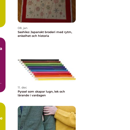
08. jan
Sashiko: Japanskt broderi med rytm,
enkelhet och historia
pa
g
11. dec
Pyssel som skapar lugn, lek och
lärande i vardagen
de