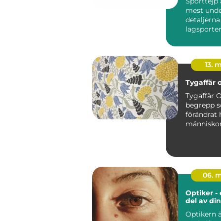
Sporttejp 
mest unde
detaljern
lagsporter
Tejpgross h
13. 
Tygaffär 
Tygaffär O
begrepp 
förändrat 
människor
tyg, sybe
kreativa ma
06. 
Optiker - 
del av di
Optikern 