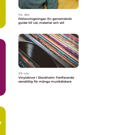
.
04. dec
Förlovningsringar: En genomtänkt
r
guide till val, material och stil
a
29. nov
Vinylskivor i Stockholm: Fortfarande
oersättlig för många musikälskare
r