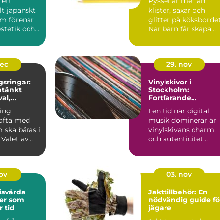
 ett
Pyssel är mer än
llt japanskt
klister, saxar och
om förenar
glitter på köksbordet
estetik och
När barn får skapa
..
med händerna träna
de...
dec
29. nov
gsringar:
Vinylskivor i
tänkt
Stockholm:
val,
Fortfarande
ch stil
oersättlig för mång
ning
I en tid när digital
musikälskare
ofta med
musik dominerar är
 ska bäras i
vinylskivans charm
 Valet av
och autenticitet
fortfarande oe...
nov
03. nov
risvärda
Jakttillbehör: En
der som
nödvändig guide fö
r tid
jägare