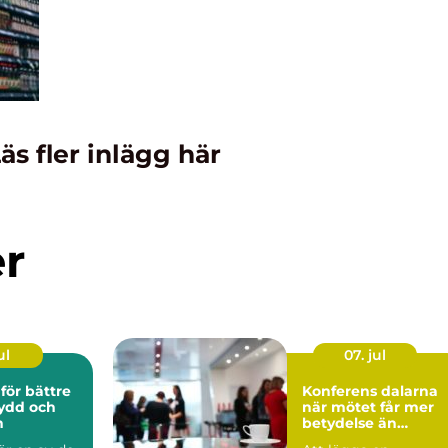
äs fler inlägg här
er
ul
07. jul
för bättre
Konferens dalarna
ydd och
när mötet får mer
n
betydelse än
agendan