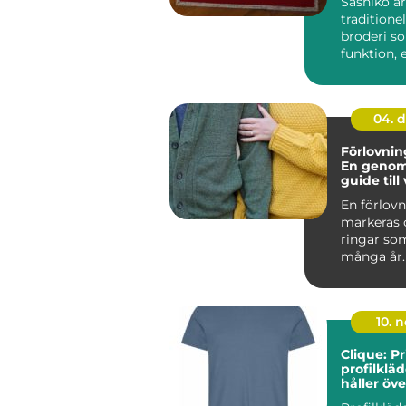
Sashiko är
traditione
broderi s
funktion, 
hantverkss.
04. 
Förlovnin
En genom
guide till 
material o
En förlov
markeras 
ringar som
många år.
ring...
10. 
Clique: P
profilklä
håller öve