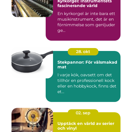
Kyrkorgel: Instrumentets
fascinerande värld
En kyrkorgel är inte bara ett
musikinstrument, det är en
förnimmelse som genljuder
ge...
28. okt
Stekpannor: För välsmakad
mat
I varje kök, oavsett om det
tillhör en professionell kock
eller en hobbykock, finns det
et...
02. sep
Upptäck en värld av serier
och vinyl