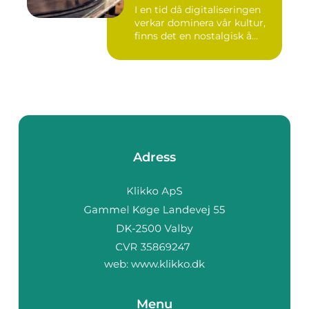
I en tid då digitaliseringen
verkar dominera vår kultur,
finns det en nostalgisk å...
Adress
web:
www.klikko.dk
Menu