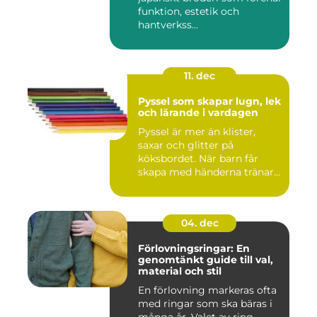
funktion, estetik och
hantverkss...
11. dec
Pyssel som skapar lugn, lek
och lärande i vardagen
Pyssel är mer än klister,
saxar och glitter på
köksbordet. När barn får
skapa med händerna tränar
de...
04. dec
Förlovningsringar: En
genomtänkt guide till val,
material och stil
En förlovning markeras ofta
med ringar som ska bäras i