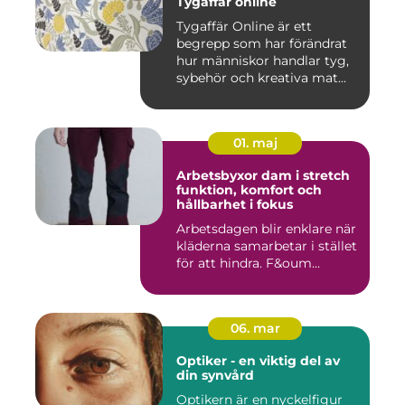
Tygaffär online
Tygaffär Online är ett
begrepp som har förändrat
hur människor handlar tyg,
sybehör och kreativa mat...
01. maj
Arbetsbyxor dam i stretch
funktion, komfort och
hållbarhet i fokus
Arbetsdagen blir enklare när
kläderna samarbetar i stället
för att hindra. F&oum...
06. mar
Optiker - en viktig del av
din synvård
Optikern är en nyckelfigur