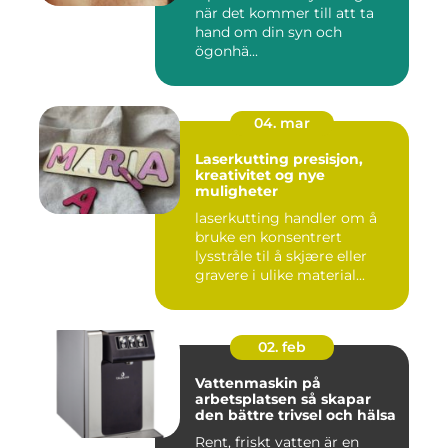
när det kommer till att ta
hand om din syn och
ögonhä...
04. mar
Laserkutting presisjon,
kreativitet og nye
muligheter
laserkutting handler om å
bruke en konsentrert
lysstråle til å skjære eller
gravere i ulike material...
02. feb
Vattenmaskin på
arbetsplatsen så skapar
den bättre trivsel och hälsa
Rent, friskt vatten är en