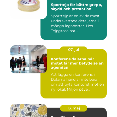
Sporttejp för bättre grepp,
skydd och prestation
Sporttejp är en av de mest
underskattade detaljerna i
många lagsporter. Hos
Tejpgross har...
07. jul
Konferens dalarna när
mötet får mer betydelse än
agendan
Att lägga en konferens i
Dalarna handlar inte bara
om att byta kontoret mot en
ny lokal. Miljön påve...
13. maj