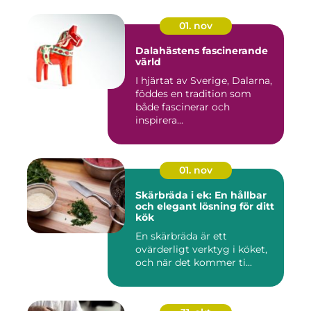
01. nov
Dalahästens fascinerande
värld
I hjärtat av Sverige, Dalarna,
föddes en tradition som
både fascinerar och
inspirera...
01. nov
Skärbräda i ek: En hållbar
och elegant lösning för ditt
kök
En skärbräda är ett
ovärderligt verktyg i köket,
och när det kommer ti...