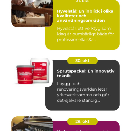
31. okt
Hyvelstål: En inblick i olika
kvaliteter och
användningsområden
Hyvelstål, ett verktyg som
idag är oumbärligt både för
professionella s&a...
30. okt
Sprutspackel: En innovativ
teknik
I bygg- och
renoveringsvärlden letar
yrkesverksamma och gör-
det-självare ständig...
29. okt