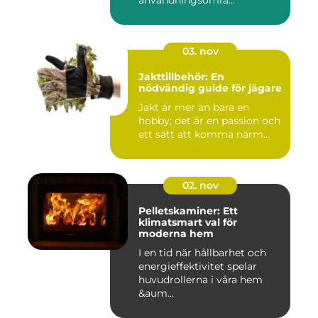
användningsområ...
03. nov
Jakttillbehör: En
nödvändig guide för jägare
Jakt är mer än bara en
hobby; det är en passion och
ett sätt att komma närm...
02. nov
Pelletskaminer: Ett
klimatsmart val för
moderna hem
I en tid när hållbarhet och
energieffektivitet spelar
huvudrollerna i våra hem
&aum...