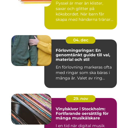
Pyssel är mer än klister,
saxar och glitter på
köksbordet. När barn får
skapa med händerna tränar
de...
04. dec
Förlovningsringar: En
genomtänkt guide till val,
material och stil
En förlovning markeras ofta
med ringar som ska bäras i
många år. Valet av ring...
29. nov
Vinylskivor i Stockholm:
Fortfarande oersättlig för
många musikälskare
I en tid när digital musik