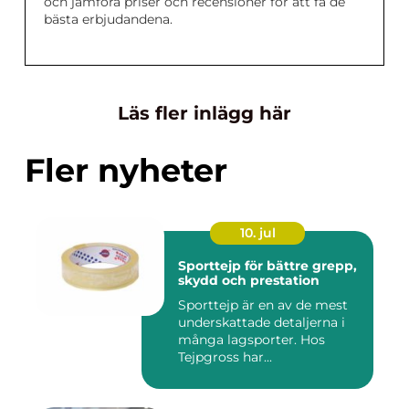
och jämföra priser och recensioner för att få de
bästa erbjudandena.
Läs fler inlägg här
Fler nyheter
10. jul
Sporttejp för bättre grepp,
skydd och prestation
Sporttejp är en av de mest
underskattade detaljerna i
många lagsporter. Hos
Tejpgross har...