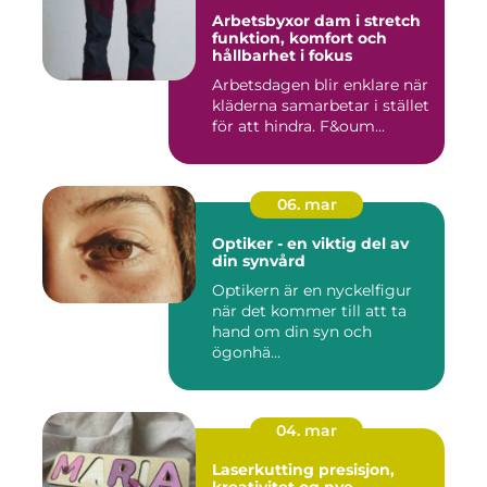
Arbetsbyxor dam i stretch
funktion, komfort och
hållbarhet i fokus
Arbetsdagen blir enklare när
kläderna samarbetar i stället
för att hindra. F&oum...
06. mar
Optiker - en viktig del av
din synvård
Optikern är en nyckelfigur
när det kommer till att ta
hand om din syn och
ögonhä...
04. mar
Laserkutting presisjon,