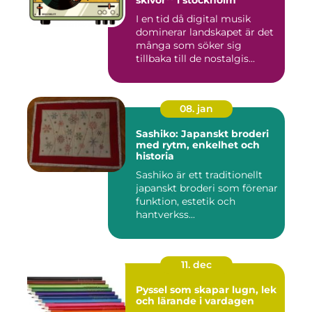
skivor** i stockholm
I en tid då digital musik
dominerar landskapet är det
många som söker sig
tillbaka till de nostalgis...
08. jan
Sashiko: Japanskt broderi
med rytm, enkelhet och
historia
Sashiko är ett traditionellt
japanskt broderi som förenar
funktion, estetik och
hantverkss...
11. dec
Pyssel som skapar lugn, lek
och lärande i vardagen