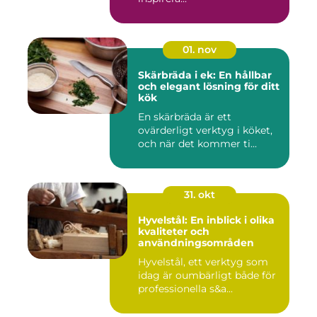
01. nov
Skärbräda i ek: En hållbar
och elegant lösning för ditt
kök
En skärbräda är ett
ovärderligt verktyg i köket,
och när det kommer ti...
31. okt
Hyvelstål: En inblick i olika
kvaliteter och
användningsområden
Hyvelstål, ett verktyg som
idag är oumbärligt både för
professionella s&a...