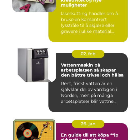
kreativitet og nye
muligheter
laserkutting handler om å
bruke en konsentrert
lysstråle til å skjære eller
gravere i ulike material...
02. feb
Vattenmaskin på
arbetsplatsen så skapar
den bättre trivsel och hälsa
Rent, friskt vatten är en
självklar del av vardagen i
Norden, men på många
arbetsplatser blir vattne...
26. jan
En guide till att köpa **lp