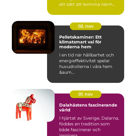
ett sätt att komma närm...
02. nov
Pelletskaminer: Ett
klimatsmart val för
moderna hem
I en tid när hållbarhet och
energieffektivitet spelar
huvudrollerna i våra hem
&aum...
01. nov
Dalahästens fascinerande
värld
I hjärtat av Sverige, Dalarna,
föddes en tradition som
både fascinerar och
inspirera...