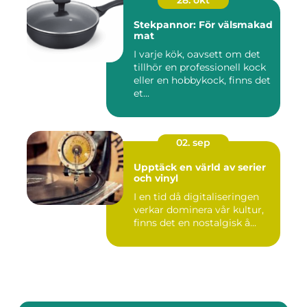
28. okt
Stekpannor: För välsmakad
mat
I varje kök, oavsett om det
tillhör en professionell kock
eller en hobbykock, finns det
et...
02. sep
Upptäck en värld av serier
och vinyl
I en tid då digitaliseringen
verkar dominera vår kultur,
finns det en nostalgisk å...