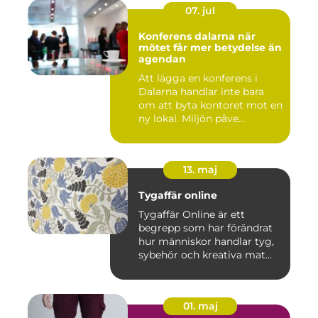
07. jul
Konferens dalarna när
mötet får mer betydelse än
agendan
Att lägga en konferens i
Dalarna handlar inte bara
om att byta kontoret mot en
ny lokal. Miljön påve...
13. maj
Tygaffär online
Tygaffär Online är ett
begrepp som har förändrat
hur människor handlar tyg,
sybehör och kreativa mat...
01. maj