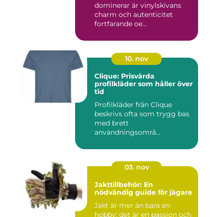
dominerar är vinylskivans
charm och autenticitet
fortfarande oe...
10. nov
Clique: Prisvärda
profilkläder som håller över
tid
Profilkläder från Clique
beskrivs ofta som trygg bas
med brett
användningsområ...
03. nov
Jakttillbehör: En
nödvändig guide för jägare
Jakt är mer än bara en
hobby; det är en passion och