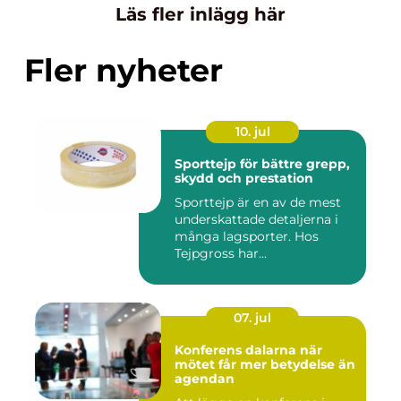
Läs fler inlägg här
Fler nyheter
10. jul
Sporttejp för bättre grepp,
skydd och prestation
Sporttejp är en av de mest
underskattade detaljerna i
många lagsporter. Hos
Tejpgross har...
07. jul
Konferens dalarna när
mötet får mer betydelse än
agendan