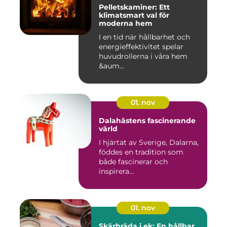
Pelletskaminer: Ett
klimatsmart val för
moderna hem
I en tid när hållbarhet och
energieffektivitet spelar
huvudrollerna i våra hem
&aum...
01. nov
Dalahästens fascinerande
värld
I hjärtat av Sverige, Dalarna,
föddes en tradition som
både fascinerar och
inspirera...
01. nov
Skärbräda i ek: En hållbar