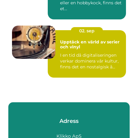
eller en hobbykock, finns det
et...
02. sep
Upptäck en värld av serier
och vinyl
I en tid då digitaliseringen
verkar dominera vår kultur,
finns det en nostalgisk å...
Adress