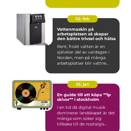
02. feb
Vattenmaskin på
arbetsplatsen så skapar
den bättre trivsel och hälsa
Rent, friskt vatten är en
självklar del av vardagen i
Norden, men på många
arbetsplatser blir vattne...
26. jan
En guide till att köpa **lp
skivor** i stockholm
I en tid då digital musik
dominerar landskapet är det
många som söker sig
tillbaka till de nostalgis...