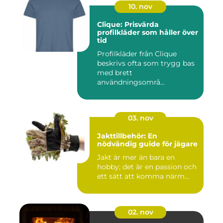
10. nov
Clique: Prisvärda
profilkläder som håller över
tid
Profilkläder från Clique
beskrivs ofta som trygg bas
med brett
användningsområ...
03. nov
Jakttillbehör: En
nödvändig guide för jägare
Jakt är mer än bara en
hobby; det är en passion och
ett sätt att komma närm...
02. nov