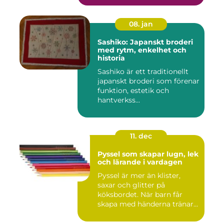
08. jan
Sashiko: Japanskt broderi
med rytm, enkelhet och
historia
Sashiko är ett traditionellt
japanskt broderi som förenar
funktion, estetik och
hantverkss...
11. dec
Pyssel som skapar lugn, lek
och lärande i vardagen
Pyssel är mer än klister,
saxar och glitter på
köksbordet. När barn får
skapa med händerna tränar
de...