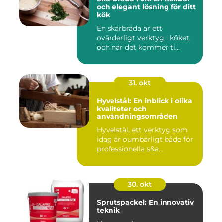
och elegant lösning för ditt
kök
En skärbräda är ett
ovärderligt verktyg i köket,
och när det kommer ti...
31. okt
Hyvelstål: En inblick i olika
kvaliteter och
användningsområden
Hyvelstål, ett verktyg som
idag är oumbärligt både för
professionella s&a...
30. okt
Sprutspackel: En innovativ
teknik