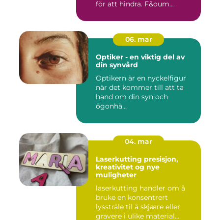
för att hindra. F&oum...
06. mar
Optiker - en viktig del av
din synvård
Optikern är en nyckelfigur
när det kommer till att ta
hand om din syn och
ögonhä...
04. mar
Laserkutting presisjon,
kreativitet og nye
muligheter
laserkutting handler om å
bruke en konsentrert
lysstråle til å skjære eller
gravere i ulike material...