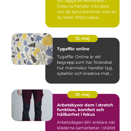
Att lägga en konferens i
Dalarna handlar inte bara
om att byta kontoret mot en
ny lokal. Miljön påve...
13. maj
Tygaffär online
Tygaffär Online är ett
begrepp som har förändrat
hur människor handlar tyg,
sybehör och kreativa mat...
01. maj
Arbetsbyxor dam i stretch
funktion, komfort och
hållbarhet i fokus
Arbetsdagen blir enklare när
kläderna samarbetar i stället