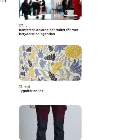
nel
07. jul
Konferens dalarna när mötet får mer
betydelse än agendan
13. maj
Tygaffär online