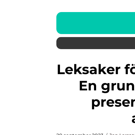
Leksaker för 10-månadersbarn:
En grun
presen