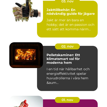
03. nov
Jakttillbehör: En
nödvändig guide för jägare
Jakt är mer än bara en
hobby; det är en passion och
ett sätt att komma närm...
02. nov
Pelletskaminer: Ett
klimatsmart val för
moderna hem
I en tid när hållbarhet och
energieffektivitet spelar
huvudrollerna i våra hem
&aum...
01. nov