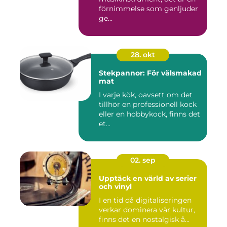
förnimmelse som genljuder
ge...
28. okt
Stekpannor: För välsmakad
mat
I varje kök, oavsett om det
tillhör en professionell kock
eller en hobbykock, finns det
et...
02. sep
Upptäck en värld av serier
och vinyl
I en tid då digitaliseringen
verkar dominera vår kultur,
finns det en nostalgisk å...