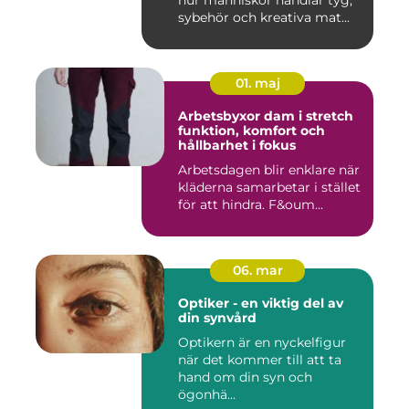
sybehör och kreativa mat...
01. maj
Arbetsbyxor dam i stretch
funktion, komfort och
hållbarhet i fokus
Arbetsdagen blir enklare när
kläderna samarbetar i stället
för att hindra. F&oum...
06. mar
Optiker - en viktig del av
din synvård
Optikern är en nyckelfigur
när det kommer till att ta
hand om din syn och
ögonhä...