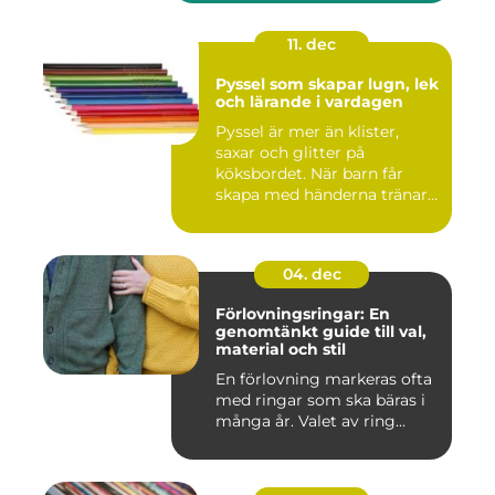
11. dec
Pyssel som skapar lugn, lek
och lärande i vardagen
Pyssel är mer än klister,
saxar och glitter på
köksbordet. När barn får
skapa med händerna tränar
de...
04. dec
Förlovningsringar: En
genomtänkt guide till val,
material och stil
En förlovning markeras ofta
med ringar som ska bäras i
många år. Valet av ring...