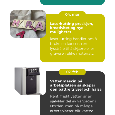
04. mar
Laserkutting presisjon,
kreativitet og nye
muligheter
laserkutting handler om å
bruke en konsentrert
lysstråle til å skjære eller
gravere i ulike material...
02. feb
Vattenmaskin på
arbetsplatsen så skapar
den bättre trivsel och hälsa
Rent, friskt vatten är en
självklar del av vardagen i
Norden, men på många
arbetsplatser blir vattne...