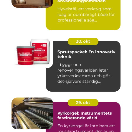
användningsområden
Hyvelstål, ett verktyg som
idag är oumbärligt både för
professionella s&a...
30. okt
Sprutspackel: En innovativ
teknik
I bygg- och
renoveringsvärlden letar
yrkesverksamma och gör-
det-självare ständig...
29. okt
Kyrkorgel: Instrumentets
fascinerande värld
En kyrkorgel är inte bara ett
musikinstrument, det är en