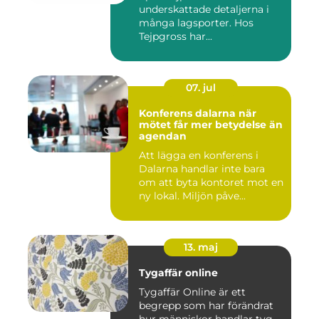
underskattade detaljerna i
många lagsporter. Hos
Tejpgross har...
07. jul
Konferens dalarna när
mötet får mer betydelse än
agendan
Att lägga en konferens i
Dalarna handlar inte bara
om att byta kontoret mot en
ny lokal. Miljön påve...
13. maj
Tygaffär online
Tygaffär Online är ett
begrepp som har förändrat
hur människor handlar tyg,