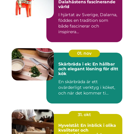
Dalahästens fascinerande
värld
I hjärtat av Sverige, Dalarna,
föddes en tradition som
både fascinerar och
inspirera...
01. nov
Skärbräda i ek: En hållbar
och elegant lösning för ditt
kök
En skärbräda är ett
ovärderligt verktyg i köket,
och när det kommer ti...
31. okt
Hyvelstål: En inblick i olika
kvaliteter och