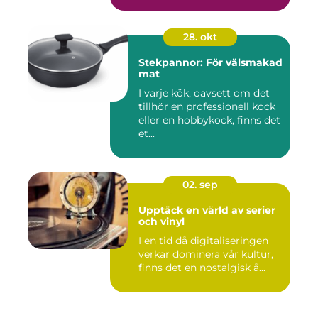
28. okt
Stekpannor: För välsmakad
mat
I varje kök, oavsett om det
tillhör en professionell kock
eller en hobbykock, finns det
et...
02. sep
Upptäck en värld av serier
och vinyl
I en tid då digitaliseringen
verkar dominera vår kultur,
finns det en nostalgisk å...