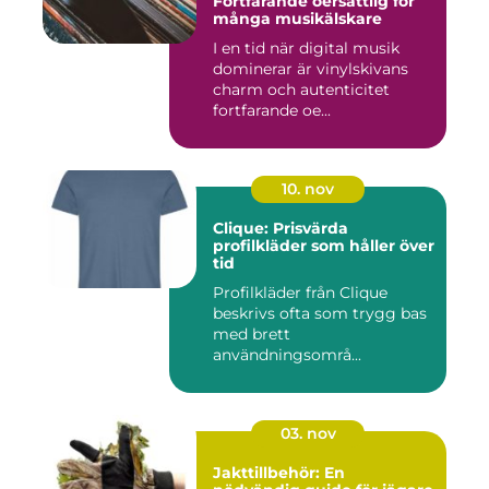
Fortfarande oersättlig för
många musikälskare
I en tid när digital musik
dominerar är vinylskivans
charm och autenticitet
fortfarande oe...
10. nov
Clique: Prisvärda
profilkläder som håller över
tid
Profilkläder från Clique
beskrivs ofta som trygg bas
med brett
användningsområ...
03. nov
Jakttillbehör: En