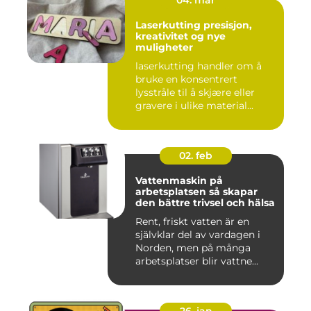
Laserkutting presisjon,
kreativitet og nye
muligheter
laserkutting handler om å
bruke en konsentrert
lysstråle til å skjære eller
gravere i ulike material...
02. feb
Vattenmaskin på
arbetsplatsen så skapar
den bättre trivsel och hälsa
Rent, friskt vatten är en
självklar del av vardagen i
Norden, men på många
arbetsplatser blir vattne...
26. jan