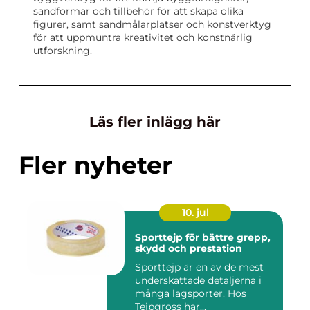
sandformar och tillbehör för att skapa olika
figurer, samt sandmålarplatser och konstverktyg
för att uppmuntra kreativitet och konstnärlig
utforskning.
Läs fler inlägg här
Fler nyheter
10. jul
Sporttejp för bättre grepp,
skydd och prestation
Sporttejp är en av de mest
underskattade detaljerna i
många lagsporter. Hos
Tejpgross har...