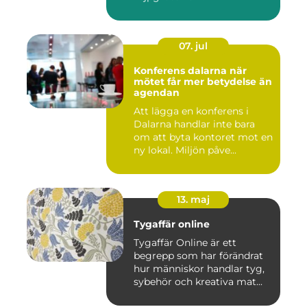
07. jul
Konferens dalarna när
mötet får mer betydelse än
agendan
Att lägga en konferens i
Dalarna handlar inte bara
om att byta kontoret mot en
ny lokal. Miljön påve...
13. maj
Tygaffär online
Tygaffär Online är ett
begrepp som har förändrat
hur människor handlar tyg,
sybehör och kreativa mat...