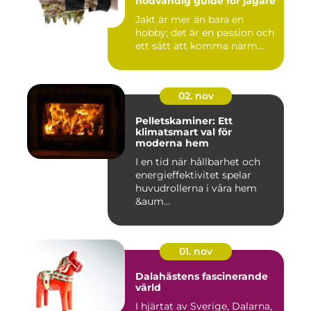
nödvändig guide för jägare
Jakt är mer än bara en
hobby; det är en passion och
ett sätt att komma närm...
02. nov
Pelletskaminer: Ett
klimatsmart val för
moderna hem
I en tid när hållbarhet och
energieffektivitet spelar
huvudrollerna i våra hem
&aum...
01. nov
Dalahästens fascinerande
värld
I hjärtat av Sverige, Dalarna,