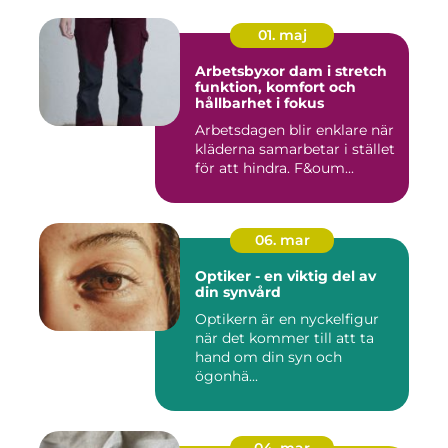
01. maj
Arbetsbyxor dam i stretch
funktion, komfort och
hållbarhet i fokus
Arbetsdagen blir enklare när
kläderna samarbetar i stället
för att hindra. F&oum...
06. mar
Optiker - en viktig del av
din synvård
Optikern är en nyckelfigur
när det kommer till att ta
hand om din syn och
ögonhä...
04. mar