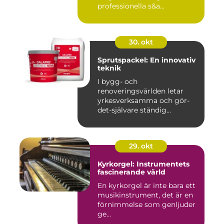
professionella s&a...
30. okt
Sprutspackel: En innovativ
teknik
I bygg- och
renoveringsvärlden letar
yrkesverksamma och gör-
det-självare ständig...
29. okt
Kyrkorgel: Instrumentets
fascinerande värld
En kyrkorgel är inte bara ett
musikinstrument, det är en
förnimmelse som genljuder
ge...