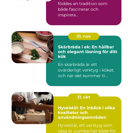
föddes en tradition som
både fascinerar och
inspirera...
01. nov
Skärbräda i ek: En hållbar
och elegant lösning för ditt
kök
En skärbräda är ett
ovärderligt verktyg i köket,
och när det kommer ti...
31. okt
Hyvelstål: En inblick i olika
kvaliteter och
användningsområden
Hyvelstål, ett verktyg som
idag är oumbärligt både för