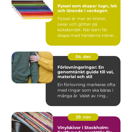
Pyssel som skapar lugn, lek
och lärande i vardagen
Pyssel är mer än klister,
saxar och glitter på
köksbordet. När barn får
skapa med händerna tränar
de...
04. dec
Förlovningsringar: En
genomtänkt guide till val,
material och stil
En förlovning markeras ofta
med ringar som ska bäras i
många år. Valet av ring...
29. nov
Vinylskivor i Stockholm: