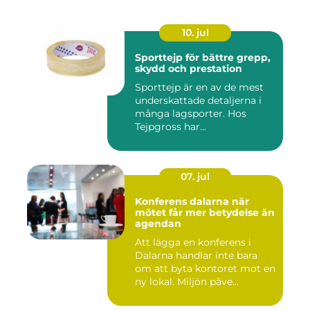
10. jul
Sporttejp för bättre grepp,
skydd och prestation
Sporttejp är en av de mest
underskattade detaljerna i
många lagsporter. Hos
Tejpgross har...
07. jul
Konferens dalarna när
mötet får mer betydelse än
agendan
Att lägga en konferens i
Dalarna handlar inte bara
om att byta kontoret mot en
ny lokal. Miljön påve...