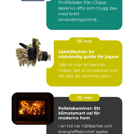
Profilkläder från Clique
beskrivs ofta som trygg bas
med brett
användningsområ...
03. nov
Jakttillbehör: En
nödvändig guide för jägare
Jakt är mer än bara en
hobby; det är en passion och
ett sätt att komma närm...
02. nov
Pelletskaminer: Ett
klimatsmart val för
moderna hem
I en tid när hållbarhet och
energieffektivitet spelar