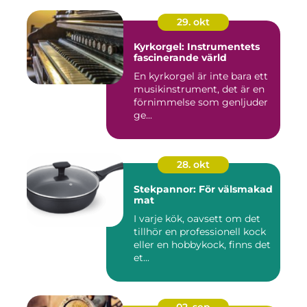
29. okt
Kyrkorgel: Instrumentets
fascinerande värld
En kyrkorgel är inte bara ett
musikinstrument, det är en
förnimmelse som genljuder
ge...
28. okt
Stekpannor: För välsmakad
mat
I varje kök, oavsett om det
tillhör en professionell kock
eller en hobbykock, finns det
et...