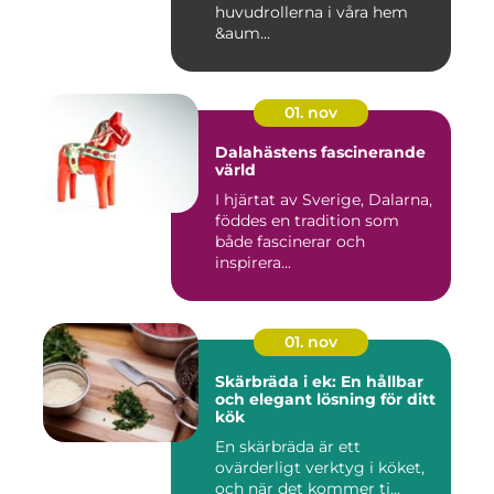
huvudrollerna i våra hem
&aum...
01. nov
Dalahästens fascinerande
värld
I hjärtat av Sverige, Dalarna,
föddes en tradition som
både fascinerar och
inspirera...
01. nov
Skärbräda i ek: En hållbar
och elegant lösning för ditt
kök
En skärbräda är ett
ovärderligt verktyg i köket,
och när det kommer ti...