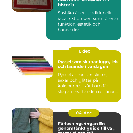
med rytm, enkelhet och
historia
Sashiko är ett traditionellt
japanskt broderi som förenar
funktion, estetik och
hantverkss...
11. dec
Pyssel som skapar lugn, lek
och lärande i vardagen
Pyssel är mer än klister,
saxar och glitter på
köksbordet. När barn får
skapa med händerna tränar
de...
04. dec
Förlovningsringar: En
genomtänkt guide till val,