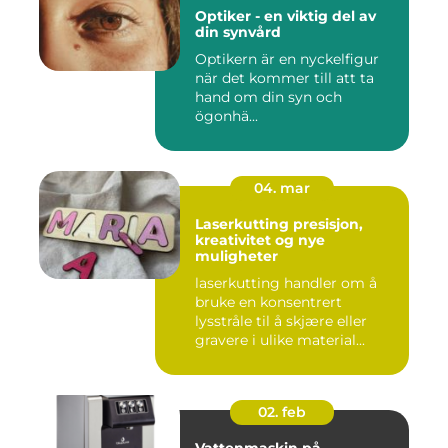
Optiker - en viktig del av
din synvård
Optikern är en nyckelfigur
när det kommer till att ta
hand om din syn och
ögonhä...
04. mar
Laserkutting presisjon,
kreativitet og nye
muligheter
laserkutting handler om å
bruke en konsentrert
lysstråle til å skjære eller
gravere i ulike material...
02. feb