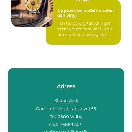
02. sep
Upptäck en värld av serier
och vinyl
I en tid då digitaliseringen
verkar dominera vår kultur,
finns det en nostalgisk å...
Adress
web:
www.klikko.dk