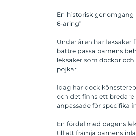
En historisk genomgång av
6-åring”
Under åren har leksaker fö
bättre passa barnens behov
leksaker som dockor och b
pojkar.
Idag har dock könsstereo
och det finns ett bredare
anpassade för specifika i
En fördel med dagens leks
till att främja barnens i