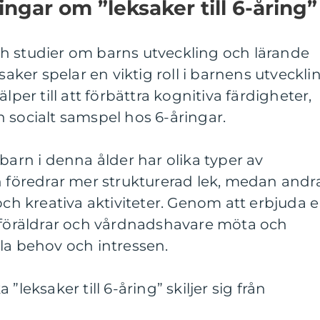
ngar om ”leksaker till 6-åring”
h studier om barns utveckling och lärande
ksaker spelar en viktig roll i barnens utveckli
lper till att förbättra kognitiva färdigheter,
 socialt samspel hos 6-åringar.
barn i denna ålder har olika typer av
n föredrar mer strukturerad lek, medan andr
och kreativa aktiviteter. Genom att erbjuda 
n föräldrar och vårdnadshavare möta och
la behov och intressen.
”leksaker till 6-åring” skiljer sig från