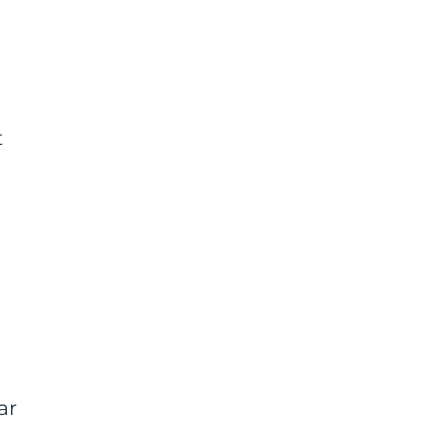
t
a
ar