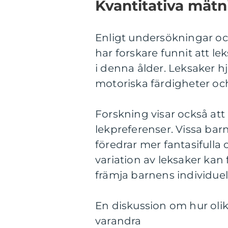
Kvantitativa mätni
Enligt undersökningar oc
har forskare funnit att le
i denna ålder. Leksaker hjä
motoriska färdigheter och
Forskning visar också att 
lekpreferenser. Vissa bar
föredrar mer fantasifulla 
variation av leksaker ka
främja barnens individuel
En diskussion om hur olika 
varandra