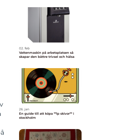
02. feb
Vattenmaskin på arbetsplatsen så
skapar den bättre trivsel och hälsa
v
26. jan
a
En guide till att köpa **lp skivor** i
stockholm
på