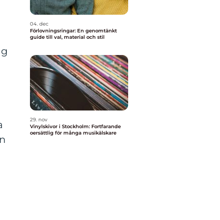
04. dec
Förlovningsringar: En genomtänkt
guide till val, material och stil
ng
29. nov
a
Vinylskivor i Stockholm: Fortfarande
oersättlig för många musikälskare
en