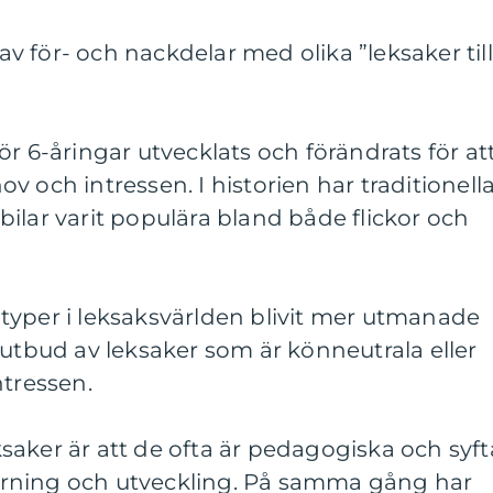
 för- och nackdelar med olika ”leksaker till
r 6-åringar utvecklats och förändrats för at
 och intressen. I historien har traditionell
ilar varit populära bland både flickor och
typer i leksaksvärlden blivit mer utmanade
 utbud av leksaker som är könneutrala eller
ntressen.
aker är att de ofta är pedagogiska och syft
nlärning och utveckling. På samma gång har