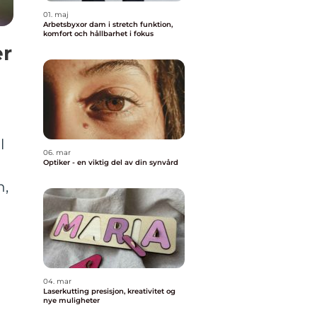
01. maj
Arbetsbyxor dam i stretch funktion,
komfort och hållbarhet i fokus
er
l
06. mar
Optiker - en viktig del av din synvård
n,
04. mar
Laserkutting presisjon, kreativitet og
nye muligheter