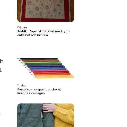
08. jan
Sashiko: Japanskt broderi med rytm,
enkelhet och historia
ch
t
11. dec
Pyssel som skapar lugn, lek och
lärande i vardagen
.