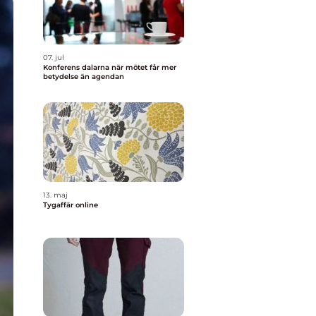
07. jul
Konferens dalarna när mötet får mer
betydelse än agendan
13. maj
Tygaffär online