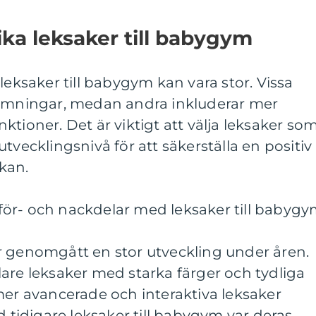
ika leksaker till babygym
leksaker till babygym kan vara stor. Vissa
ormningar, medan andra inkluderar mer
tioner. Det är viktigt att välja leksaker so
tvecklingsnivå för att säkerställa en positiv
kan.
ör- och nackdelar med leksaker till babyg
r genomgått en stor utveckling under åren.
are leksaker med starka färger och tydliga
mer avancerade och interaktiva leksaker
d tidigare leksaker till babygym var deras