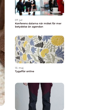
07. jul
Konferens dalarna när mötet får mer
betydelse än agendan
13. maj
Tygaffär online