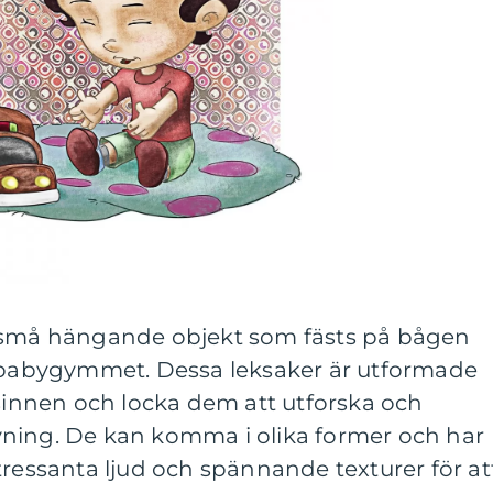
r små hängande objekt som fästs på bågen
r babygymmet. Dessa leksaker är utformade
 sinnen och locka dem att utforska och
ning. De kan komma i olika former och har
tressanta ljud och spännande texturer för at