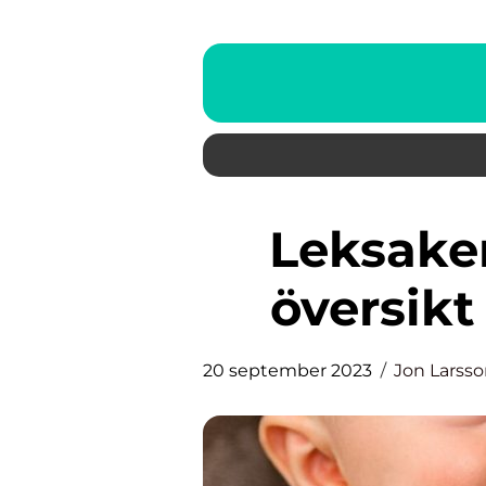
Leksaker till babygym: En
översikt
20 september 2023
Jon Larss