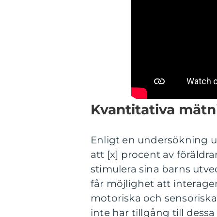
Kvantitativa mätn
Enligt en undersökning ut
att [x] procent av föräldr
stimulera sina barns utve
får möjlighet att interag
motoriska och sensoriska
inte har tillgång till dessa