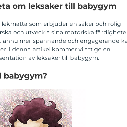
eta om leksaker till babygym
 lekmatta som erbjuder en säker och rolig
forska och utveckla sina motoriska färdigheter
t ännu mer spännande och engagerande k
ker. I denna artikel kommer vi att ge en
sentation av leksaker till babygym.
ill babygym?