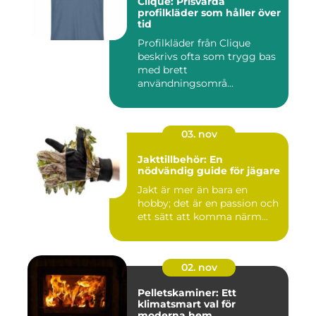
Clique: Prisvärda
profilkläder som håller över
tid
Profilkläder från Clique
beskrivs ofta som trygg bas
med brett
användningsområ...
03. nov
Jakttillbehör: En
nödvändig guide för jägare
Jakt är mer än bara en
hobby; det är en passion och
ett sätt att komma närm...
02. nov
Pelletskaminer: Ett
klimatsmart val för
moderna hem