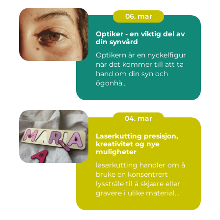
06. mar
Optiker - en viktig del av
din synvård
Optikern är en nyckelfigur
när det kommer till att ta
hand om din syn och
ögonhä...
04. mar
Laserkutting presisjon,
kreativitet og nye
muligheter
laserkutting handler om å
bruke en konsentrert
lysstråle til å skjære eller
gravere i ulike material...