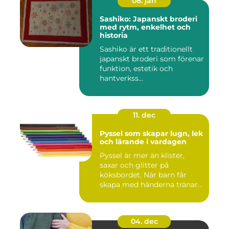
08. jan
Sashiko: Japanskt broderi
med rytm, enkelhet och
historia
Sashiko är ett traditionellt
japanskt broderi som förenar
funktion, estetik och
hantverkss...
11. dec
Pyssel som skapar lugn, lek
och lärande i vardagen
Pyssel är mer än klister,
saxar och glitter på
köksbordet. När barn får
skapa med händerna tränar
de...
04. dec