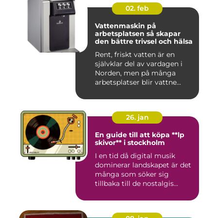
02. feb
Vattenmaskin på
arbetsplatsen så skapar
den bättre trivsel och hälsa
Rent, friskt vatten är en
självklar del av vardagen i
Norden, men på många
arbetsplatser blir vattne...
26. jan
En guide till att köpa **lp
skivor** i stockholm
I en tid då digital musik
dominerar landskapet är det
många som söker sig
tillbaka till de nostalgis...