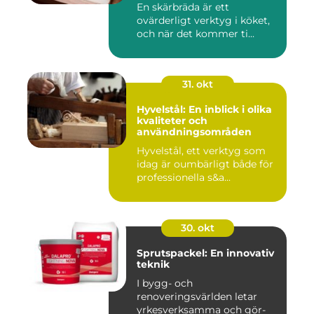
En skärbräda är ett
ovärderligt verktyg i köket,
och när det kommer ti...
31. okt
Hyvelstål: En inblick i olika
kvaliteter och
användningsområden
Hyvelstål, ett verktyg som
idag är oumbärligt både för
professionella s&a...
30. okt
Sprutspackel: En innovativ
teknik
I bygg- och
renoveringsvärlden letar
yrkesverksamma och gör-