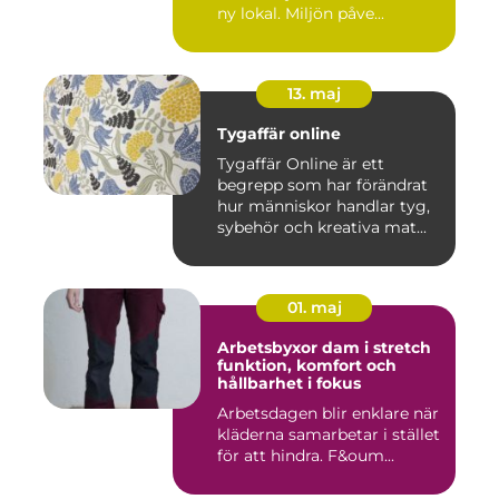
ny lokal. Miljön påve...
13. maj
Tygaffär online
Tygaffär Online är ett
begrepp som har förändrat
hur människor handlar tyg,
sybehör och kreativa mat...
01. maj
Arbetsbyxor dam i stretch
funktion, komfort och
hållbarhet i fokus
Arbetsdagen blir enklare när
kläderna samarbetar i stället
för att hindra. F&oum...