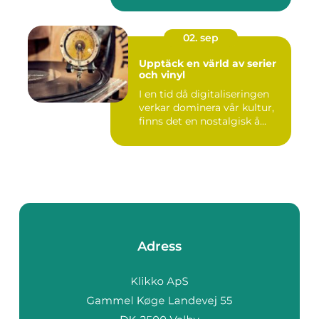
02. sep
Upptäck en värld av serier
och vinyl
I en tid då digitaliseringen
verkar dominera vår kultur,
finns det en nostalgisk å...
Adress