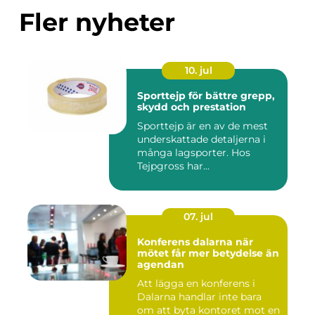
Fler nyheter
10. jul
Sporttejp för bättre grepp,
skydd och prestation
Sporttejp är en av de mest
underskattade detaljerna i
många lagsporter. Hos
Tejpgross har...
07. jul
Konferens dalarna när
mötet får mer betydelse än
agendan
Att lägga en konferens i
Dalarna handlar inte bara
om att byta kontoret mot en