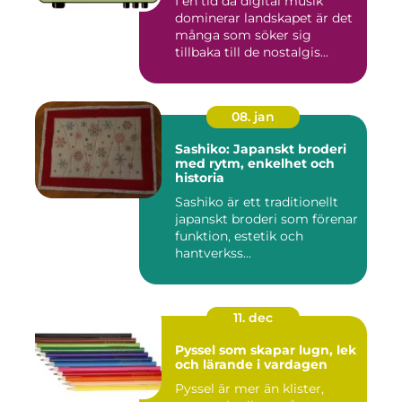
I en tid då digital musik
dominerar landskapet är det
många som söker sig
tillbaka till de nostalgis...
08. jan
Sashiko: Japanskt broderi
med rytm, enkelhet och
historia
Sashiko är ett traditionellt
japanskt broderi som förenar
funktion, estetik och
hantverkss...
11. dec
Pyssel som skapar lugn, lek
och lärande i vardagen
Pyssel är mer än klister,