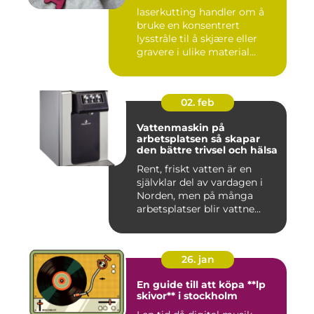
laserkutting handler om å
bruke en konsentrert
lysstråle til å skjære eller
gravere i ulike material...
02. feb
Vattenmaskin på
arbetsplatsen så skapar
den bättre trivsel och hälsa
Rent, friskt vatten är en
självklar del av vardagen i
Norden, men på många
arbetsplatser blir vattne...
26. jan
En guide till att köpa **lp
skivor** i stockholm