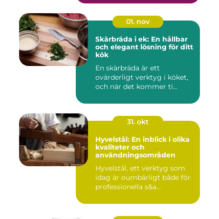
01. nov
Skärbräda i ek: En hållbar
och elegant lösning för ditt
kök
En skärbräda är ett
ovärderligt verktyg i köket,
och när det kommer ti...
31. okt
Hyvelstål: En inblick i olika
kvaliteter och
användningsområden
Hyvelstål, ett verktyg som
idag är oumbärligt både för
professionella s&a...