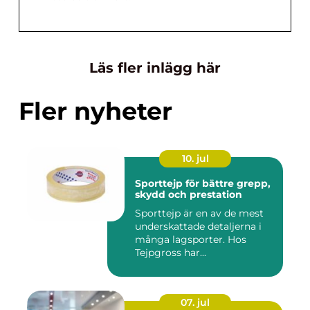
Läs fler inlägg här
Fler nyheter
10. jul
Sporttejp för bättre grepp,
skydd och prestation
Sporttejp är en av de mest
underskattade detaljerna i
många lagsporter. Hos
Tejpgross har...
07. jul