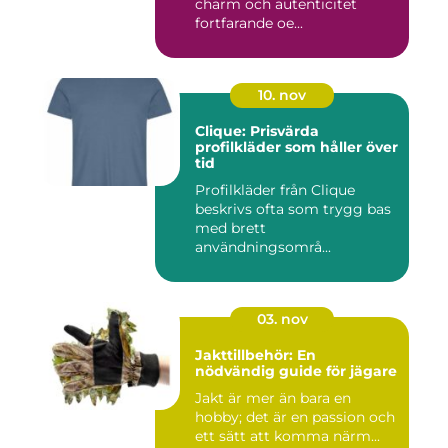
charm och autenticitet
fortfarande oe...
10. nov
Clique: Prisvärda
profilkläder som håller över
tid
Profilkläder från Clique
beskrivs ofta som trygg bas
med brett
användningsområ...
03. nov
Jakttillbehör: En
nödvändig guide för jägare
Jakt är mer än bara en
hobby; det är en passion och
ett sätt att komma närm...