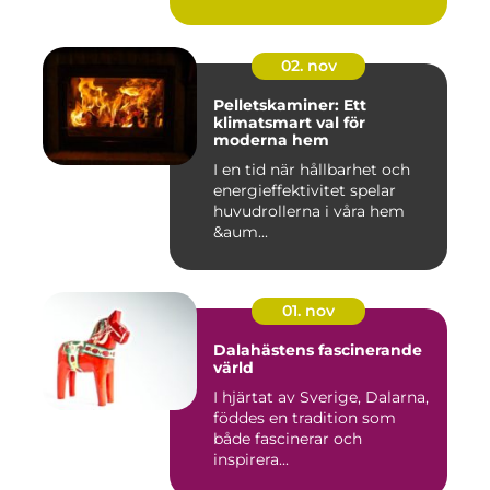
02. nov
Pelletskaminer: Ett
klimatsmart val för
moderna hem
I en tid när hållbarhet och
energieffektivitet spelar
huvudrollerna i våra hem
&aum...
01. nov
Dalahästens fascinerande
värld
I hjärtat av Sverige, Dalarna,
föddes en tradition som
både fascinerar och
inspirera...