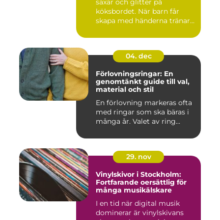
saxar och glitter på
köksbordet. När barn får
skapa med händerna tränar
de...
04. dec
Förlovningsringar: En
genomtänkt guide till val,
material och stil
En förlovning markeras ofta
med ringar som ska bäras i
många år. Valet av ring...
29. nov
Vinylskivor i Stockholm:
Fortfarande oersättlig för
många musikälskare
I en tid när digital musik
dominerar är vinylskivans