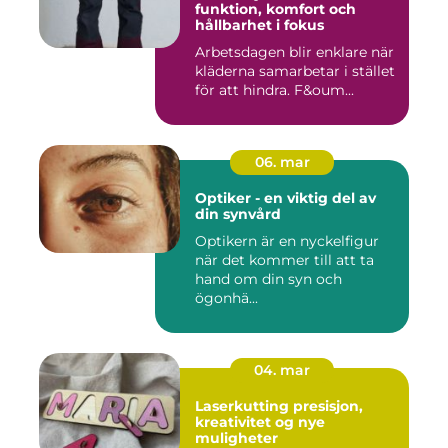
funktion, komfort och
hållbarhet i fokus
Arbetsdagen blir enklare när
kläderna samarbetar i stället
för att hindra. F&oum...
06. mar
Optiker - en viktig del av
din synvård
Optikern är en nyckelfigur
när det kommer till att ta
hand om din syn och
ögonhä...
04. mar
Laserkutting presisjon,
kreativitet og nye
muligheter