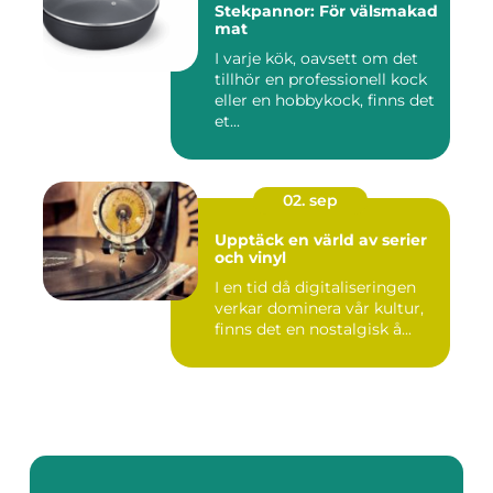
Stekpannor: För välsmakad
mat
I varje kök, oavsett om det
tillhör en professionell kock
eller en hobbykock, finns det
et...
02. sep
Upptäck en värld av serier
och vinyl
I en tid då digitaliseringen
verkar dominera vår kultur,
finns det en nostalgisk å...