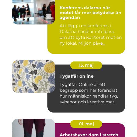
Konferens dalarna när
mötet får mer betydelse än
agendan
Att lägga en konferens i
Dalarna handlar inte bara
om att byta kontoret mot en
ny lokal. Miljön påve...
13. maj
Tygaffär online
Tygaffär Online är ett
begrepp som har förändrat
hur människor handlar tyg,
sybehör och kreativa mat...
01. maj
Arbetsbyxor dam i stretch