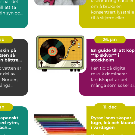
laserkutting handler
r när det
om å bruke en
l att ta
konsentrert lysstråle
in syn och
til å skjære eller
gravere i ulike
material...
feb
26. jan
skin på
En guide till att kö
sen så
**lp skivor** i
n bättre
stockholm
h hälsa
t vatten är
I en tid då digital
r del av
musik dominerar
i Norden,
landskapet är det
ånga
många som söker si
ser blir
tillbaka till de
nostalgis...
jan
11. dec
Japanskt
Pyssel som skapar
ed rytm,
lugn, lek och läran
 och
i vardagen