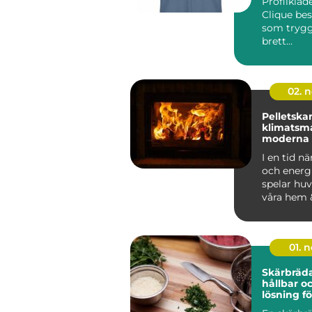
Profilkläd
Clique bes
som tryg
brett
användnin
02. 
Pelletska
klimatsma
moderna
I en tid nä
och energi
spelar huv
våra hem 
01. 
Skärbräda
hållbar o
lösning fö