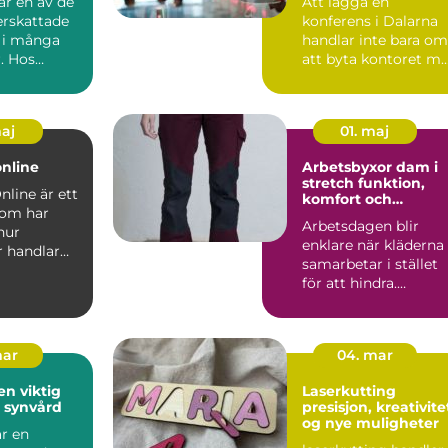
är en av de
Att lägga en
rskattade
konferens i Dalarna
a i många
handlar inte bara om
. Hos
att byta kontoret m
ar...
en ny lokal. Miljön
påve...
maj
01. maj
online
Arbetsbyxor dam i
stretch funktion,
nline är ett
komfort och
som har
hållbarhet i fokus
Arbetsdagen blir
hur
enklare när kläderna
 handlar
samarbetar i stället
hör och
för att hindra.
t...
F&oum...
mar
04. mar
en viktig
Laserkutting
n synvård
presisjon, kreativite
og nye muligheter
är en