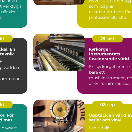
da är ett
Hyvelstål, ett verkty
t verktyg i
som idag är
 när det
oumbärligt både för
..
professionella s&a...
okt
29. okt
kel: En
Kyrkorgel:
 teknik
Instrumentets
fascinerande värld
ch
En kyrkorgel är inte
gsvärlden
bara ett
musikinstrument, de
ksamma och
är en förnimmelse
älvare
som genljuder ge...
okt
02. sep
r: För
Upptäck en värld a
d mat
serier och vinyl
, oavsett
I en tid då