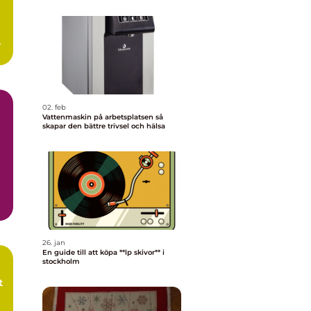
ot
02. feb
Vattenmaskin på arbetsplatsen så
skapar den bättre trivsel och hälsa
26. jan
En guide till att köpa **lp skivor** i
stockholm
t