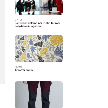
07. jul
Konferens dalarna när mötet får mer
betydelse än agendan
13. maj
Tygaffär online