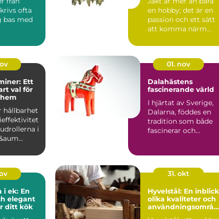
er från
Jakt är mer än bara
krivs ofta
en hobby; det är en
g bas med
passion och ett sätt
att komma närm...
gsområ...
nov
01. nov
miner: Ett
Dalahästens
rt val för
fascinerande värld
 hem
I hjärtat av Sverige,
r hållbarhet
Dalarna, föddes en
effektivitet
tradition som både
udrollerna i
fascinerar och
&aum...
inspirera...
nov
31. okt
 i ek: En
Hyvelstål: En inblick
ch elegant
olika kvaliteter och
r ditt kök
användningsområd
n