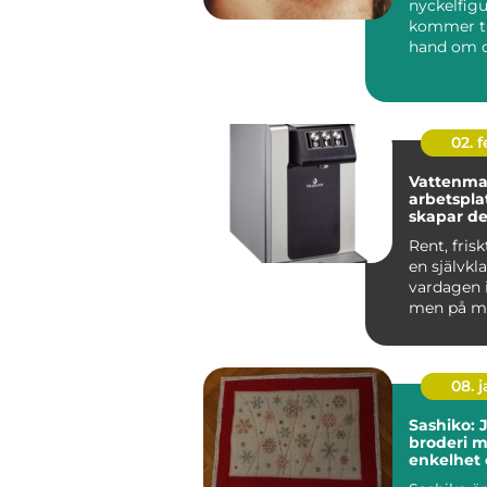
nyckelfigu
kommer til
hand om d
ögonhä...
02. 
Vattenma
arbetsplat
skapar de
trivsel oc
Rent, frisk
en självkla
vardagen 
men på m
arbetsplat
vattne...
08. 
Sashiko: 
broderi m
enkelhet
historia