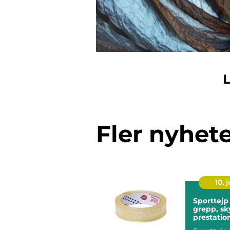
L
Fler nyhet
10. j
Sporttejp 
grepp, sk
prestatio