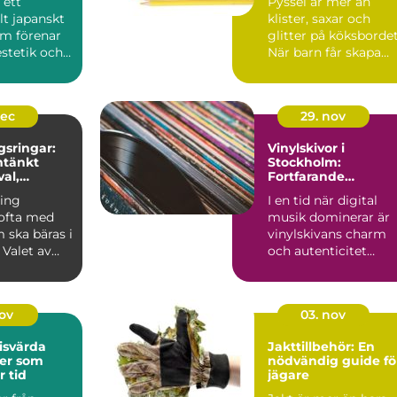
 ett
Pyssel är mer än
llt japanskt
klister, saxar och
om förenar
glitter på köksbordet
estetik och
När barn får skapa
..
med händerna träna
de...
dec
29. nov
gsringar:
Vinylskivor i
tänkt
Stockholm:
val,
Fortfarande
ch stil
oersättlig för mång
ning
I en tid när digital
musikälskare
ofta med
musik dominerar är
 ska bäras i
vinylskivans charm
 Valet av
och autenticitet
fortfarande oe...
nov
03. nov
risvärda
Jakttillbehör: En
der som
nödvändig guide fö
r tid
jägare