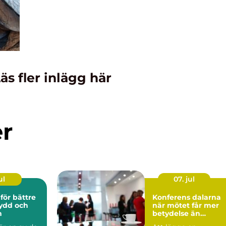
äs fler inlägg här
er
ul
07. jul
för bättre
Konferens dalarna
ydd och
när mötet får mer
n
betydelse än
agendan