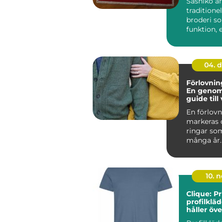
Sashiko är
traditione
broderi s
funktion, 
hantverkss.
04. 
Förlovnin
En genom
guide till 
material o
En förlov
markeras 
ringar som
många år.
ring...
10. 
Clique: P
profilklä
håller öve