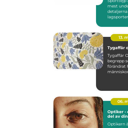
Sporttejp 
mest unde
detaljern
lagsporter
Tejpgross h
13. 
Tygaffär 
Tygaffär O
begrepp 
förändrat 
människor
tyg, sybe
kreativa ma
06. 
Optiker - 
del av di
Optikern 