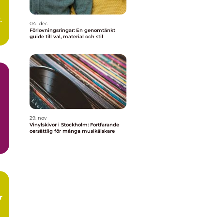
.
04. dec
Förlovningsringar: En genomtänkt
r
guide till val, material och stil
a
29. nov
Vinylskivor i Stockholm: Fortfarande
oersättlig för många musikälskare
r