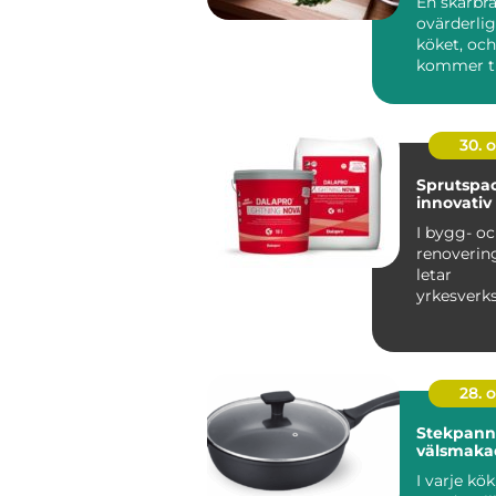
En skärbrä
ovärderlig
köket, och
kommer ti.
30. 
Sprutspac
innovativ
I bygg- o
renoverin
letar
yrkesver
gör-det-sj
ständig...
28. 
Stekpanno
välsmaka
I varje kök