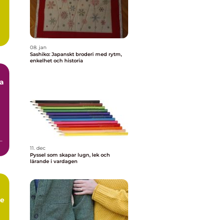
08. jan
Sashiko: Japanskt broderi med rytm,
enkelhet och historia
pa
g
11. dec
Pyssel som skapar lugn, lek och
lärande i vardagen
de