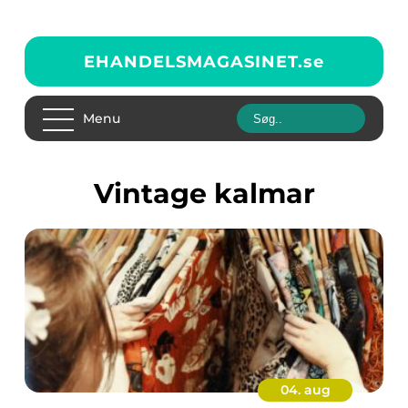
EHANDELSMAGASINET.
se
Menu
vintage kalmar
04. aug