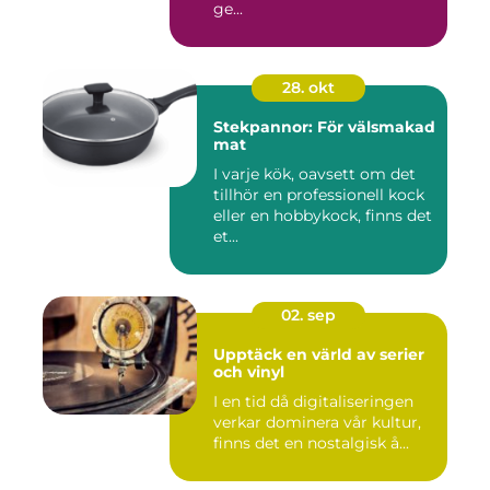
ge...
28. okt
Stekpannor: För välsmakad
mat
I varje kök, oavsett om det
tillhör en professionell kock
eller en hobbykock, finns det
et...
02. sep
Upptäck en värld av serier
och vinyl
I en tid då digitaliseringen
verkar dominera vår kultur,
finns det en nostalgisk å...