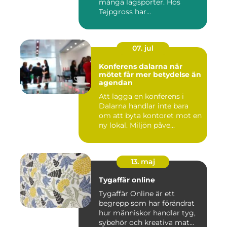
många lagsporter. Hos
Tejpgross har...
07. jul
Konferens dalarna när
mötet får mer betydelse än
agendan
Att lägga en konferens i
Dalarna handlar inte bara
om att byta kontoret mot en
ny lokal. Miljön påve...
13. maj
Tygaffär online
Tygaffär Online är ett
begrepp som har förändrat
hur människor handlar tyg,
sybehör och kreativa mat...