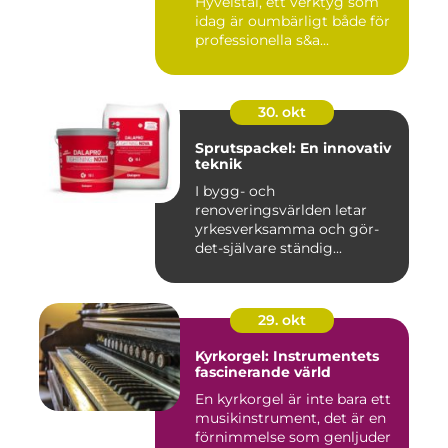
Hyvelstål, ett verktyg som
idag är oumbärligt både för
professionella s&a...
30. okt
Sprutspackel: En innovativ
teknik
I bygg- och
renoveringsvärlden letar
yrkesverksamma och gör-
det-självare ständig...
29. okt
Kyrkorgel: Instrumentets
fascinerande värld
En kyrkorgel är inte bara ett
musikinstrument, det är en
förnimmelse som genljuder