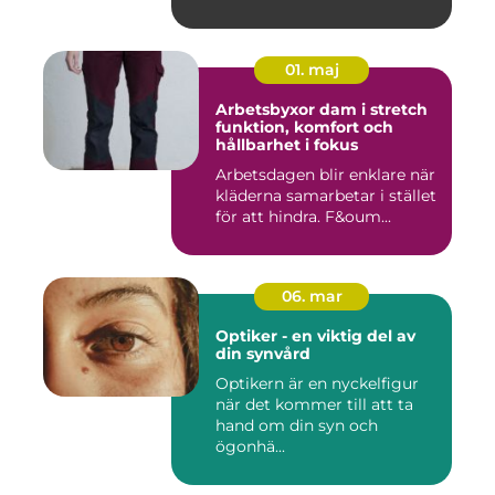
01. maj
Arbetsbyxor dam i stretch
funktion, komfort och
hållbarhet i fokus
Arbetsdagen blir enklare när
kläderna samarbetar i stället
för att hindra. F&oum...
06. mar
Optiker - en viktig del av
din synvård
Optikern är en nyckelfigur
när det kommer till att ta
hand om din syn och
ögonhä...