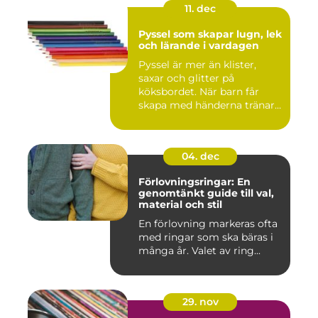
11. dec
Pyssel som skapar lugn, lek
och lärande i vardagen
Pyssel är mer än klister,
saxar och glitter på
köksbordet. När barn får
skapa med händerna tränar
de...
04. dec
Förlovningsringar: En
genomtänkt guide till val,
material och stil
En förlovning markeras ofta
med ringar som ska bäras i
många år. Valet av ring...
29. nov