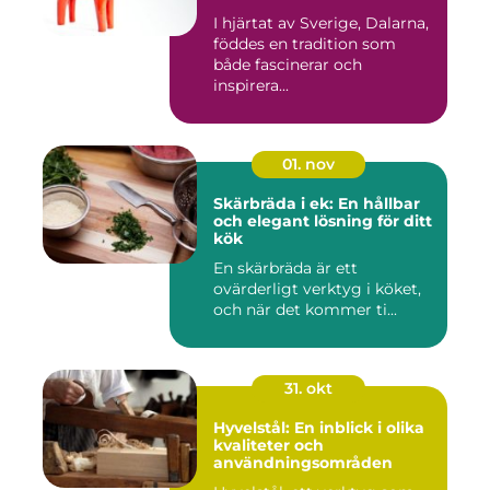
I hjärtat av Sverige, Dalarna,
föddes en tradition som
både fascinerar och
inspirera...
01. nov
Skärbräda i ek: En hållbar
och elegant lösning för ditt
kök
En skärbräda är ett
ovärderligt verktyg i köket,
och när det kommer ti...
31. okt
Hyvelstål: En inblick i olika
kvaliteter och
användningsområden