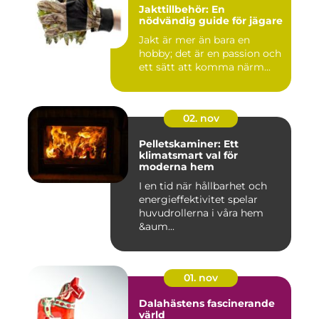
Jakttillbehör: En
nödvändig guide för jägare
Jakt är mer än bara en
hobby; det är en passion och
ett sätt att komma närm...
02. nov
Pelletskaminer: Ett
klimatsmart val för
moderna hem
I en tid när hållbarhet och
energieffektivitet spelar
huvudrollerna i våra hem
&aum...
01. nov
Dalahästens fascinerande
värld