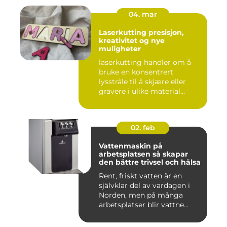
04. mar
Laserkutting presisjon,
kreativitet og nye
muligheter
laserkutting handler om å
bruke en konsentrert
lysstråle til å skjære eller
gravere i ulike material...
02. feb
Vattenmaskin på
arbetsplatsen så skapar
den bättre trivsel och hälsa
Rent, friskt vatten är en
självklar del av vardagen i
Norden, men på många
arbetsplatser blir vattne...