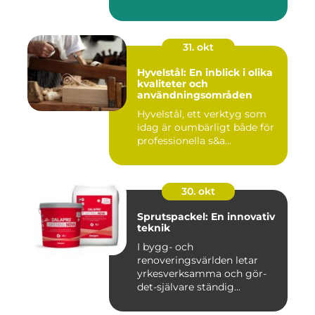
31. okt
Hyvelstål: En inblick i olika
kvaliteter och
användningsområden
Hyvelstål, ett verktyg som
idag är oumbärligt både för
professionella s&a...
30. okt
Sprutspackel: En innovativ
teknik
I bygg- och
renoveringsvärlden letar
yrkesverksamma och gör-
det-självare ständig...