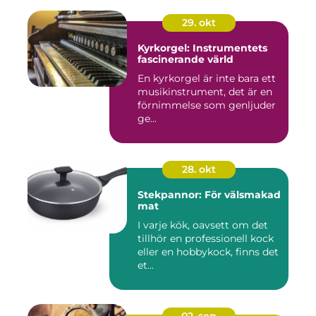
29. okt
Kyrkorgel: Instrumentets
fascinerande värld
En kyrkorgel är inte bara ett
musikinstrument, det är en
förnimmelse som genljuder
ge...
28. okt
Stekpannor: För välsmakad
mat
I varje kök, oavsett om det
tillhör en professionell kock
eller en hobbykock, finns det
et...