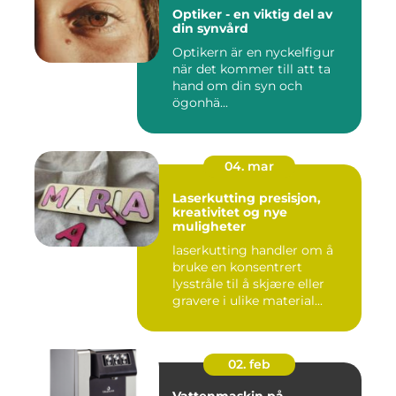
Optiker - en viktig del av
din synvård
Optikern är en nyckelfigur
när det kommer till att ta
hand om din syn och
ögonhä...
04. mar
Laserkutting presisjon,
kreativitet og nye
muligheter
laserkutting handler om å
bruke en konsentrert
lysstråle til å skjære eller
gravere i ulike material...
02. feb