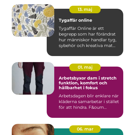
13. maj
Tygaffär online
Tygaffär Online är ett
begrepp som har förändrat
hur människor handlar tyg,
sybehör och kreativa mat...
01. maj
Arbetsbyxor dam i stretch
funktion, komfort och
hållbarhet i fokus
Arbetsdagen blir enklare när
kläderna samarbetar i stället
för att hindra. F&oum...
06. mar