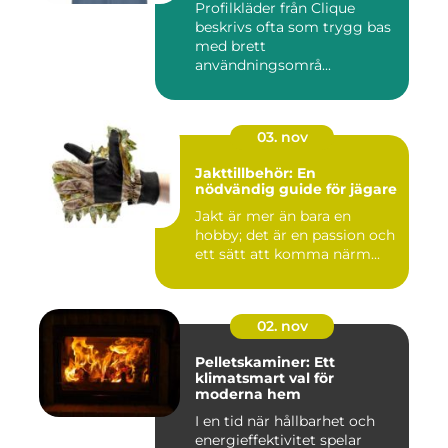
Profilkläder från Clique
beskrivs ofta som trygg bas
med brett
användningsområ...
03. nov
Jakttillbehör: En
nödvändig guide för jägare
Jakt är mer än bara en
hobby; det är en passion och
ett sätt att komma närm...
02. nov
Pelletskaminer: Ett
klimatsmart val för
moderna hem
I en tid när hållbarhet och
energieffektivitet spelar