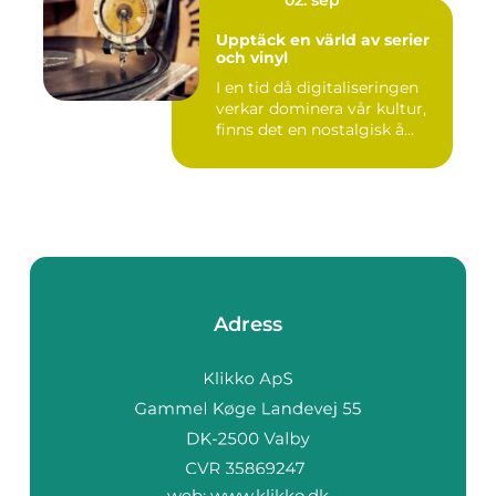
02. sep
Upptäck en värld av serier
och vinyl
I en tid då digitaliseringen
verkar dominera vår kultur,
finns det en nostalgisk å...
Adress
web:
www.klikko.dk