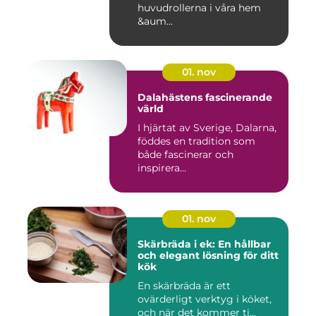
huvudrollerna i våra hem
&aum...
01. nov
Dalahästens fascinerande
värld
I hjärtat av Sverige, Dalarna,
föddes en tradition som
både fascinerar och
inspirera...
01. nov
Skärbräda i ek: En hållbar
och elegant lösning för ditt
kök
En skärbräda är ett
ovärderligt verktyg i köket,
och när det kommer ti...