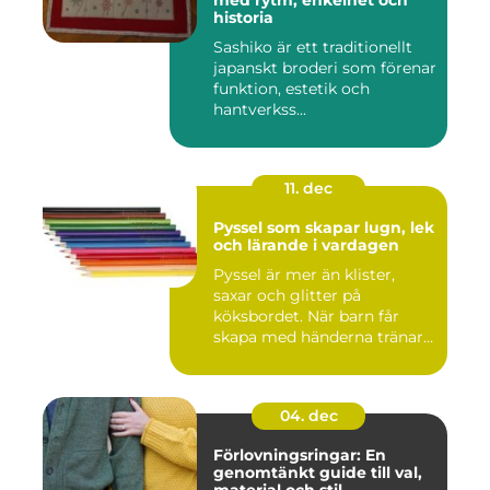
med rytm, enkelhet och
historia
Sashiko är ett traditionellt
japanskt broderi som förenar
funktion, estetik och
hantverkss...
11. dec
Pyssel som skapar lugn, lek
och lärande i vardagen
Pyssel är mer än klister,
saxar och glitter på
köksbordet. När barn får
skapa med händerna tränar
de...
04. dec
Förlovningsringar: En
genomtänkt guide till val,