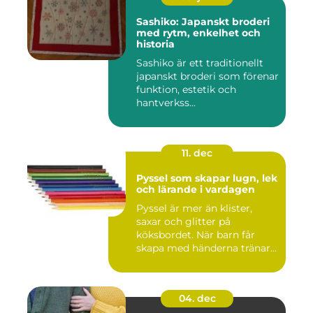
Sashiko: Japanskt broderi
med rytm, enkelhet och
historia
Sashiko är ett traditionellt
japanskt broderi som förenar
funktion, estetik och
hantverkss...
11. dec
Pyssel som skapar lugn, lek
och lärande i vardagen
Pyssel är mer än klister,
saxar och glitter på
köksbordet. När barn får
skapa med händerna tränar
de...
04. dec