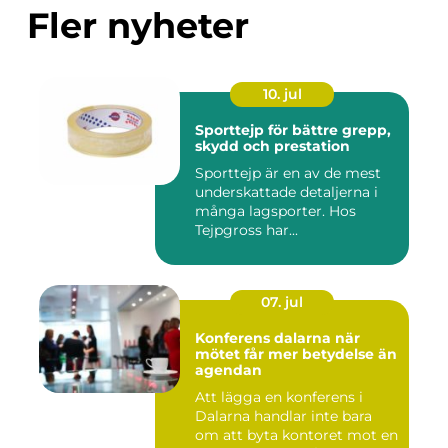
Fler nyheter
10. jul
Sporttejp för bättre grepp,
skydd och prestation
Sporttejp är en av de mest
underskattade detaljerna i
många lagsporter. Hos
Tejpgross har...
07. jul
Konferens dalarna när
mötet får mer betydelse än
agendan
Att lägga en konferens i
Dalarna handlar inte bara
om att byta kontoret mot en