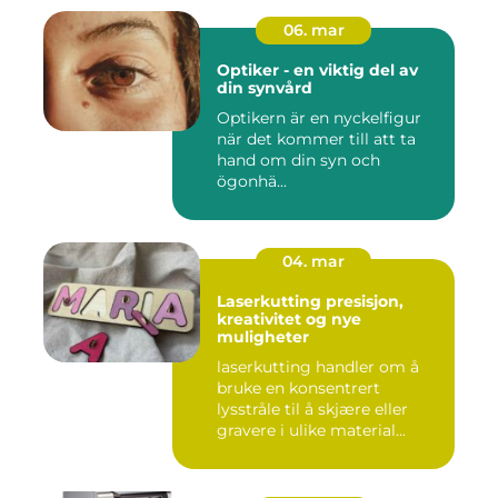
06. mar
Optiker - en viktig del av
din synvård
Optikern är en nyckelfigur
när det kommer till att ta
hand om din syn och
ögonhä...
04. mar
Laserkutting presisjon,
kreativitet og nye
muligheter
laserkutting handler om å
bruke en konsentrert
lysstråle til å skjære eller
gravere i ulike material...