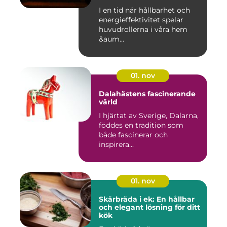
I en tid när hållbarhet och
energieffektivitet spelar
huvudrollerna i våra hem
&aum...
01. nov
Dalahästens fascinerande
värld
I hjärtat av Sverige, Dalarna,
föddes en tradition som
både fascinerar och
inspirera...
01. nov
Skärbräda i ek: En hållbar
och elegant lösning för ditt
kök