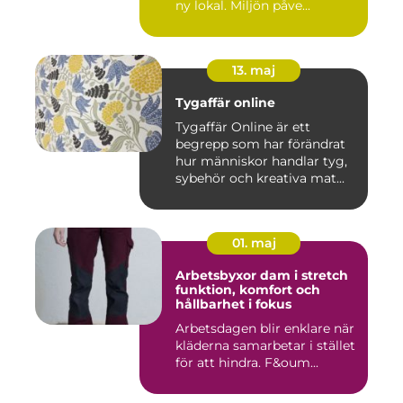
ny lokal. Miljön påve...
13. maj
Tygaffär online
Tygaffär Online är ett
begrepp som har förändrat
hur människor handlar tyg,
sybehör och kreativa mat...
01. maj
Arbetsbyxor dam i stretch
funktion, komfort och
hållbarhet i fokus
Arbetsdagen blir enklare när
kläderna samarbetar i stället
för att hindra. F&oum...