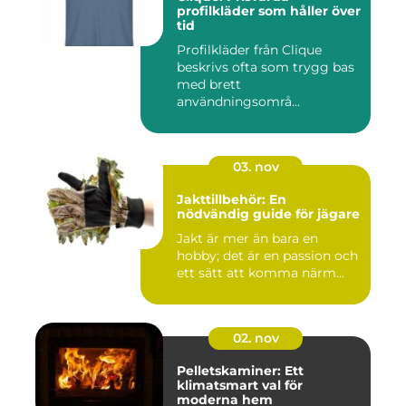
profilkläder som håller över
tid
Profilkläder från Clique
beskrivs ofta som trygg bas
med brett
användningsområ...
03. nov
Jakttillbehör: En
nödvändig guide för jägare
Jakt är mer än bara en
hobby; det är en passion och
ett sätt att komma närm...
02. nov
Pelletskaminer: Ett
klimatsmart val för
moderna hem