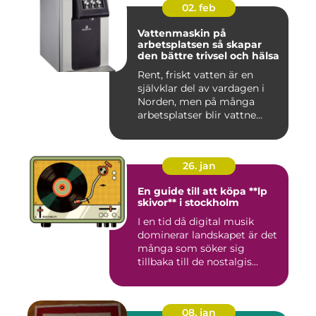
02. feb
Vattenmaskin på
arbetsplatsen så skapar
den bättre trivsel och hälsa
Rent, friskt vatten är en
självklar del av vardagen i
Norden, men på många
arbetsplatser blir vattne...
26. jan
En guide till att köpa **lp
skivor** i stockholm
I en tid då digital musik
dominerar landskapet är det
många som söker sig
tillbaka till de nostalgis...
08. jan