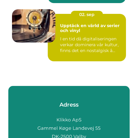
02. sep
Upptäck en värld av serier
och vinyl
I en tid då digitaliseringen
verkar dominera vår kultur,
finns det en nostalgisk å...
Adress