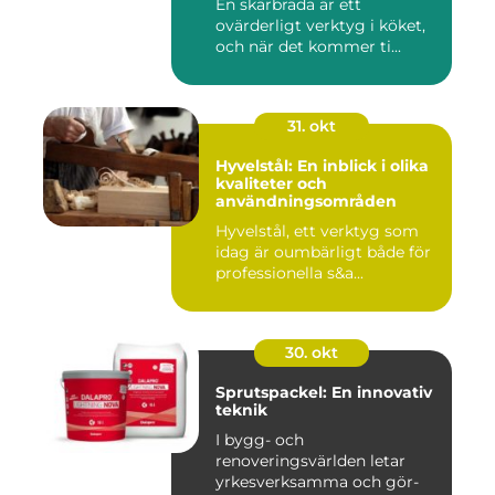
En skärbräda är ett
ovärderligt verktyg i köket,
och när det kommer ti...
31. okt
Hyvelstål: En inblick i olika
kvaliteter och
användningsområden
Hyvelstål, ett verktyg som
idag är oumbärligt både för
professionella s&a...
30. okt
Sprutspackel: En innovativ
teknik
I bygg- och
renoveringsvärlden letar
yrkesverksamma och gör-